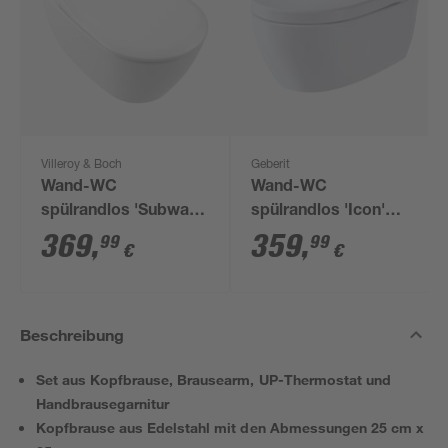
Villeroy & Boch
Geberit
Wand-WC
Wand-WC
spülrandlos 'Subway
spülrandlos 'Icon'
2.0' inklusive WC-Sitz
inklusive WC-Sitz
369
,
359
,
99
99
€
€
weiß
weiß
Beschreibung
Set aus Kopfbrause, Brausearm, UP-Thermostat und
Handbrausegarnitur
Kopfbrause aus Edelstahl mit den Abmessungen 25 cm x