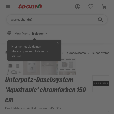
Mein Markt:
Troisdorf
✕
Hier kannst du deinen
, falls er nicht
Markt anpassen
/
Bad & Sanitär
/
Badarmaturen
/
Duschsysteme
/
Duschsysteme
stimmt.
Unterputz-Duschsystem
'Aquatronic' chromfarben 150
cm
Produktdetails
| Artikelnummer
:
5451319