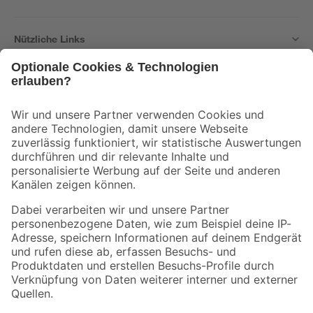
Nützliche Links
Bleib auf dem Laufenden mit unserem Newsletter
Der toom Newsletter: Keine Angebote und Aktionen mehr verpassen!
Zur Newsletter Anmeldung
Folge uns
Zahlungsarten
Versandarten
Sicher einkaufen