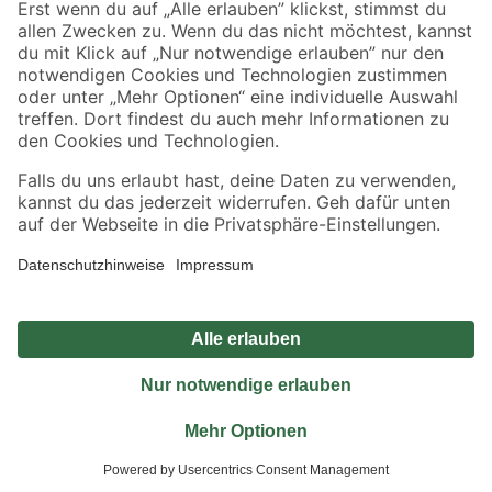
Jetzt die toom-App herunterladen
Alle Preisangaben in EUR inkl. gesetzl. MwSt.. Die dargestellten Angebote sind unter
Umständen nicht in allen Märkten verfügbar. Die angegebenen Verfügbarkeiten beziehen
sich auf den unter "Mein Markt" ausgewählten toom Baumarkt. Alle Angebote und
Produkte nur solange der Vorrat reicht.
*Paketversand ab 59 € versandkostenfrei, gilt nicht für Artikel mit Speditionsversand, hier
fallen zusätzliche Versandkosten an.
Datenschutz
Privatsphäre
Impressum
AGB
Nutzungsbedingungen
Widerrufsrecht
Vertrag widerrufen
Barrierefreiheit
© 2026 toom Baumarkt GmbH