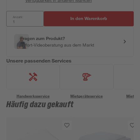
Verfügbarkeit in anderen Märkten
Anzahl:
In den Warenkorb
Fragen zum Produkt?
Sofort-Videoberatung aus dem Markt
Unsere passenden Services
Handwerksservice
Mietgeräteservice
Miettra
Häufig dazu gekauft