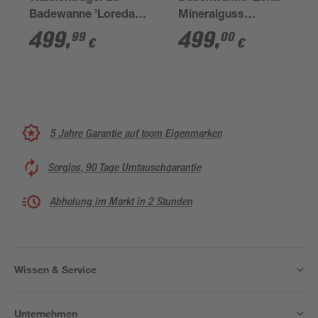
Badewanne 'Loredana
Mineralguss
Modell A' weiß
zementgrau 1200 x
499
,
499
,
99
00
€
€
800 / 30 mm
5 Jahre Garantie auf toom Eigenmarken
Sorglos, 90 Tage Umtauschgarantie
Abholung im Markt in 2 Stunden
Wissen & Service
Unternehmen