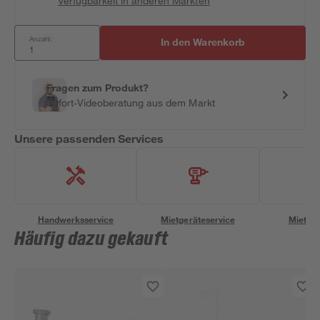
Verfügbarkeit in anderen Märkten
Anzahl:
In den Warenkorb
Fragen zum Produkt?
Sofort-Videoberatung aus dem Markt
Unsere passenden Services
Handwerksservice
Mietgeräteservice
Miettra
Häufig dazu gekauft