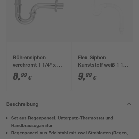
Röhrensiphon
Flex-Siphon
verchromt 1 1/4" x 32
Kunststoff weiß 1 1/2'
mm
x 40/50 mm
8
,
9
,
99
99
€
€
Beschreibung
Set aus Regenpaneel, Unterputz-Thermostat und
Handbrausegarnitur
Regenpaneel aus Edelstahl mit zwei Strahlarten (Regen,