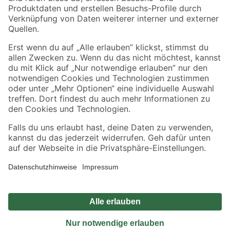
Sicher einkaufen
Jetzt die toom-App herunterladen
Alle Preisangaben in EUR inkl. gesetzl. MwSt.. Die dargestellten Angebote sind unter
Umständen nicht in allen Märkten verfügbar. Die angegebenen Verfügbarkeiten beziehen
sich auf den unter "Mein Markt" ausgewählten toom Baumarkt. Alle Angebote und
Produkte nur solange der Vorrat reicht.
*Paketversand ab 59 € versandkostenfrei, gilt nicht für Artikel mit Speditionsversand, hier
fallen zusätzliche Versandkosten an.
Datenschutz
Privatsphäre
Impressum
AGB
Nutzungsbedingungen
Widerrufsrecht
Vertrag widerrufen
Barrierefreiheit