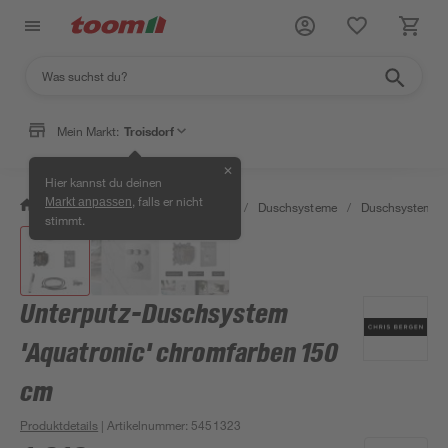
Mein Markt:
Troisdorf
✕
Hier kannst du deinen
, falls er nicht
Markt anpassen
/
Bad & Sanitär
/
Badarmaturen
/
Duschsysteme
/
Duschsysteme
stimmt.
Unterputz-Duschsystem
'Aquatronic' chromfarben 150
cm
Produktdetails
| Artikelnummer
:
5451323