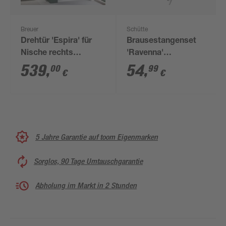
Breuer
Schütte
Drehtür 'Espira' für
Brausestangenset
Nische rechts
'Ravenna'
teilgerahmt Klarglas,
verchromt/weiß, 3
539
,
54
,
00
99
€
€
verchromt 90 x 195
Strahlarten
cm
5 Jahre Garantie auf toom Eigenmarken
Sorglos, 90 Tage Umtauschgarantie
Abholung im Markt in 2 Stunden