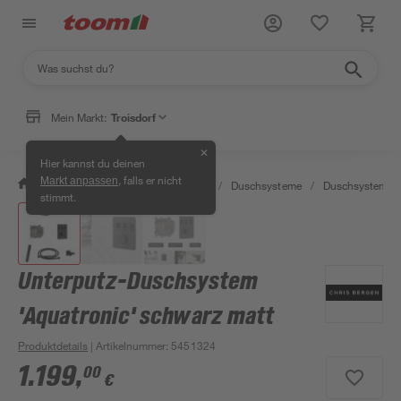
Mein Markt:
Troisdorf
✕
Hier kannst du deinen
, falls er nicht
Markt anpassen
/
Bad & Sanitär
/
Badarmaturen
/
Duschsysteme
/
Duschsysteme
stimmt.
Unterputz-Duschsystem
'Aquatronic' schwarz matt
Produktdetails
| Artikelnummer
:
5451324
1.199
,
00
€