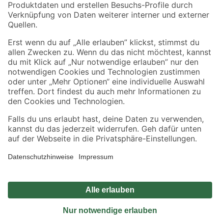
Sicher einkaufen
Jetzt die toom-App herunterladen
Alle Preisangaben in EUR inkl. gesetzl. MwSt.. Die dargestellten Angebote sind unter
Umständen nicht in allen Märkten verfügbar. Die angegebenen Verfügbarkeiten beziehen
sich auf den unter "Mein Markt" ausgewählten toom Baumarkt. Alle Angebote und
Produkte nur solange der Vorrat reicht.
*Paketversand ab 59 € versandkostenfrei, gilt nicht für Artikel mit Speditionsversand, hier
fallen zusätzliche Versandkosten an.
Datenschutz
Privatsphäre
Impressum
AGB
Nutzungsbedingungen
Widerrufsrecht
Vertrag widerrufen
Barrierefreiheit