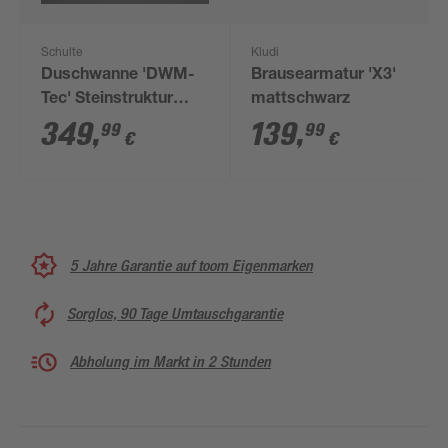
Schulte
Kludi
Duschwanne 'DWM-
Brausearmatur 'X3'
Tec' Steinstruktur
mattschwarz
anthrazit 70 x 150 cm
349
,
139
,
99
99
€
€
5 Jahre Garantie auf toom Eigenmarken
Sorglos, 90 Tage Umtauschgarantie
Abholung im Markt in 2 Stunden