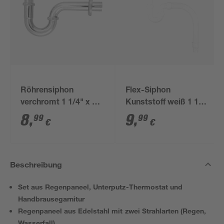
Röhrensiphon
Flex-Siphon
verchromt 1 1/4" x 32
Kunststoff weiß 1 1/2'
mm
x 40/50 mm
8
,
9
,
99
99
€
€
Beschreibung
Set aus Regenpaneel, Unterputz-Thermostat und
Handbrausegarnitur
Regenpaneel aus Edelstahl mit zwei Strahlarten (Regen,
Wasserfall)