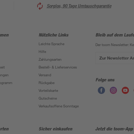
Sorglos, 90 Tage Umtauschgarantie
hmen
Nützliche Links
Bleib auf dem Lauf
Leichte Sprache
Der toom Newsletter: K
Hilfe
Zur Newsletter 
Zahlungsarten
eit
Bestell- & Lieferservices
ungen
Versand
Folge uns
Programm
Rückgabe
Vorteilskarte
Gutscheine
Verkaufsoffene Sonntage
rten
Sicher einkaufen
Jetzt die toom-App