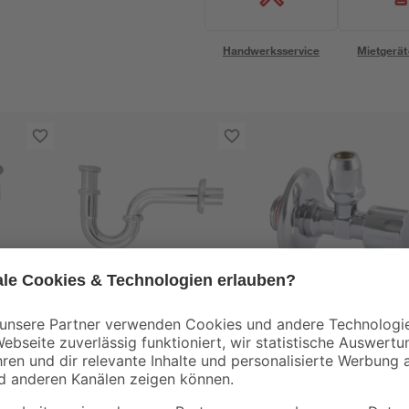
Handwerksservice
Mietgerät
Ø
Röhrensiphon
Eckventil 1/2" AG x 
verchromt 1 1/4" x 32
mm
mm
8
,
3
,
99
79
€
€