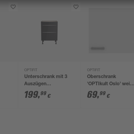
OPTIFIT
OPTIFIT
Unterschrank mit 3
Oberschrank
Auszügen
'OPTIkult Oslo' weiß
 x
'Optikomfort
60 x 57,6 x 34,6 cm
199
,
69
,
99
99
€
€
Linus984'
anthrazit/eichefarben
60 x 87 x 58,4 cm