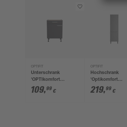
OPTIFIT
OPTIFIT
Unterschrank
Hochschrank
'OPTIkomfort
'Optikomfort
Ingvar420' anthrazit
Mats825' grau 60
109
,
219
,
99
99
€
€
matt 60 x 87 x 58,4
211,8 x 58,4 cm
cm