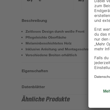
Beschreibung
Zeitloses Design durch weiße Front
Pflegeleichte Oberfläche
Melaminbeschichtetes Holz
Inklusive Anleitung und Montageschrauben
Verschiedene Breiten erhältlich
Eigenschaften
Datenblätter
Ähnliche Produkte