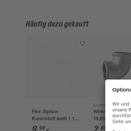
Häufig dazu gekauft
Kirchhoff
Flex-Siphon
Winkel 90 Grad 
Kunststoff weiß 1 1/2'
19,05 mm (3/4”)
x 40/50 mm
9
,
2
,
99
89
€
€