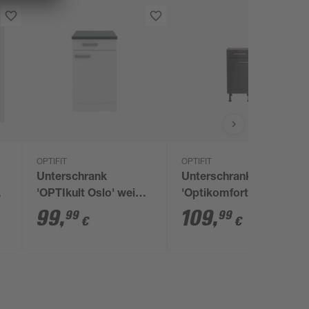
OPTIFIT
OPTIFIT
Unterschrank
Unterschrank
'OPTIkult Oslo' weiß
'Optikomfort
50 x 84,8 x 60 cm
Jonte984'
99
,
109
,
99
99
€
€
anthrazit/eichefarben
40 x 87 x 58,4 cm