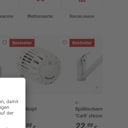
eservice
Miettransporter
Energie sparen
Bestseller
Bestseller
B1
10
Ventilkopf
Spültischarmatur
'Carli' chromfarben
14
,
22
,
99
99
€
€