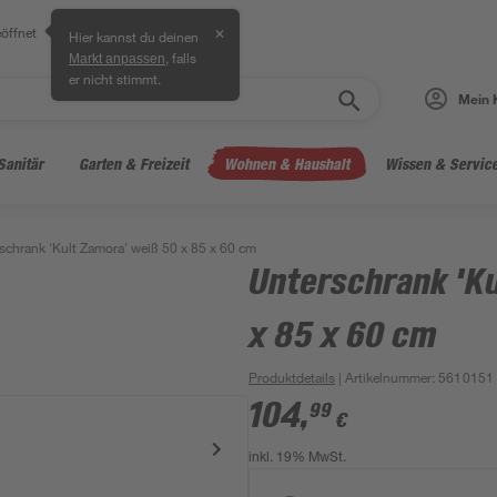
öffnet
✕
Hier kannst du deinen
, falls
Markt anpassen
er nicht stimmt.
Mein 
Sanitär
Garten & Freizeit
Wohnen & Haushalt
Wissen & Servic
schrank 'Kult Zamora' weiß 50 x 85 x 60 cm
Unterschrank 'K
x 85 x 60 cm
Produktdetails
| Artikelnummer
:
5610151
104
,
99
€
inkl. 19% MwSt.