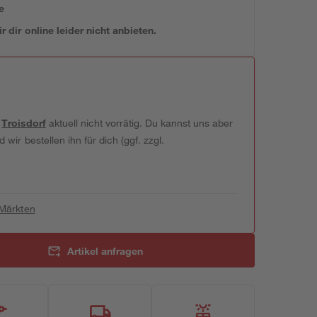
e
 dir online leider nicht anbieten.
t
Troisdorf
aktuell nicht vorrätig. Du kannst uns aber
wir bestellen ihn für dich (ggf. zzgl.
 Märkten
Artikel anfragen