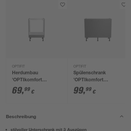
OPTIFIT
OPTIFIT
Herdumbau
Spülenschrank
'OPTIkomfort
'OPTIkomfort
Mats825' basaltgrau
Mats825' basaltgrau
69
,
99
,
99
99
€
€
60 x 87 x 58,4 cm
100 x 87 x 58,4 cm
Beschreibung
stilvoller Unterschrank mit 3 Auszügen