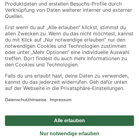
Sicher einkaufen
Jetzt die toom-App herunterladen
Alle Preisangaben in EUR inkl. gesetzl. MwSt.. Die dargestellten Angebote sind unter
Umständen nicht in allen Märkten verfügbar. Die angegebenen Verfügbarkeiten beziehen
sich auf den unter "Mein Markt" ausgewählten toom Baumarkt. Alle Angebote und
Produkte nur solange der Vorrat reicht.
*Paketversand ab 59 € versandkostenfrei, gilt nicht für Artikel mit Speditionsversand, hier
fallen zusätzliche Versandkosten an.
Datenschutz
Privatsphäre
Impressum
AGB
Nutzungsbedingungen
Widerrufsrecht
Vertrag widerrufen
Barrierefreiheit