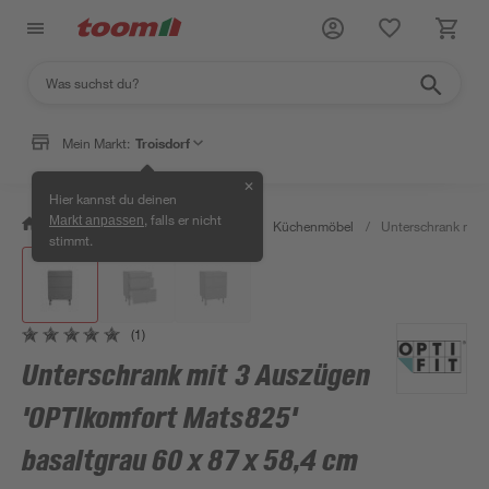
Mein Markt:
Troisdorf
✕
Hier kannst du deinen
, falls er nicht
Markt anpassen
/
Wohnen & Haushalt
/
Küche
/
Küchenmöbel
/
Unterschrank mit 
stimmt.
(1)
Unterschrank mit 3 Auszügen
'OPTIkomfort Mats825'
basaltgrau 60 x 87 x 58,4 cm