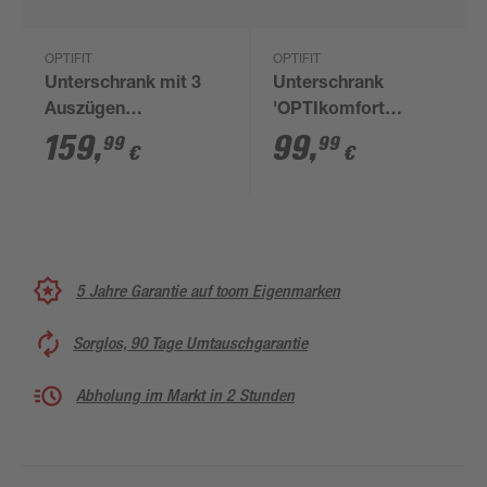
OPTIFIT
OPTIFIT
Unterschrank mit 3
Unterschrank
Auszügen
'OPTIkomfort
'OPTIkomfort
Mats825' basaltgrau
159
,
99
,
99
99
€
€
Mats825' basaltgrau
40 x 87 x 58,4 cm
50 x 87 x 58,4 cm
5 Jahre Garantie auf toom Eigenmarken
Sorglos, 90 Tage Umtauschgarantie
Abholung im Markt in 2 Stunden