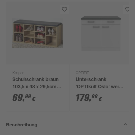
Kesper
OPTIFIT
Schuhschrank braun
Unterschrank
103,5 x 48 x 29,5cm
'OPTIkult Oslo' weiß
mit Sitzkissen
100 x 84,8 x 60 cm
69
,
179
,
99
99
€
€
Beschreibung