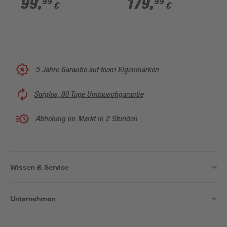
99
,
179
,
99
99
€
€
50 x 84,8 x 60 cm
5 Jahre Garantie auf toom Eigenmarken
Sorglos, 90 Tage Umtauschgarantie
Abholung im Markt in 2 Stunden
Wissen & Service
Unternehmen