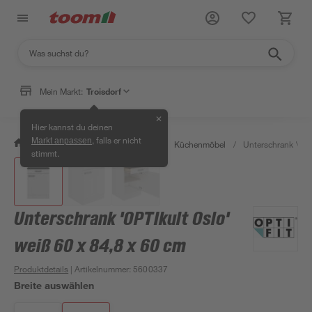
Mein Markt:
Troisdorf
✕
Hier kannst du deinen
, falls er nicht
Markt anpassen
/
Wohnen & Haushalt
/
Küche
/
Küchenmöbel
/
Unterschrank 'OPT
stimmt.
Unterschrank 'OPTIkult Oslo'
weiß 60 x 84,8 x 60 cm
Produktdetails
| Artikelnummer
:
5600337
Breite auswählen