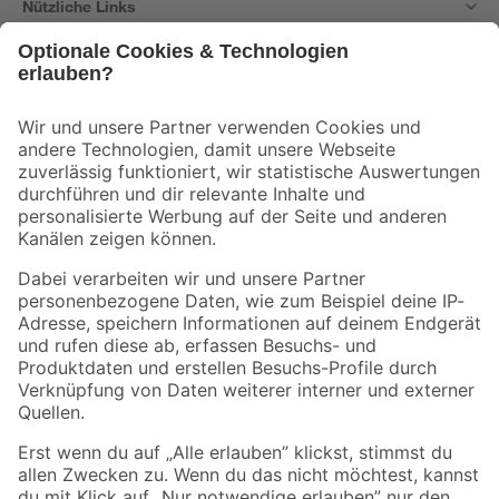
Nützliche Links
Bleib auf dem Laufenden mit unserem Newsletter
Der toom Newsletter: Keine Angebote und Aktionen mehr verpassen!
Zur Newsletter Anmeldung
Folge uns
Zahlungsarten
Versandarten
Sicher einkaufen