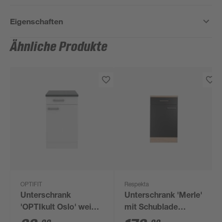
Eigenschaften
Ähnliche Produkte
OPTIFIT
Respekta
Unterschrank
Unterschrank 'Merle'
'OPTIkult Oslo' weiß
mit Schublade
50 x 84,8 x 60 cm
schwarz/eichefarben