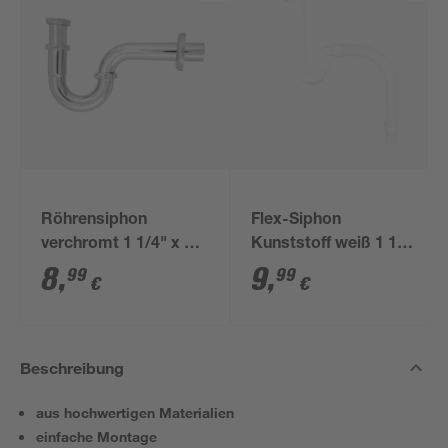
Röhrensiphon
Flex-Siphon
verchromt 1 1/4" x 32
Kunststoff weiß 1 1/2'
mm
x 40/50 mm
8
,
9
,
99
99
€
€
Beschreibung
aus hochwertigen Materialien
einfache Montage