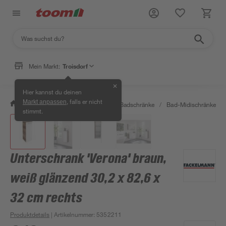
Mein Markt:
Troisdorf
✕
Hier kannst du deinen
, falls er nicht
Markt anpassen
/
Bad & Sanitär
/
Badmöbel
/
Badschränke
/
Bad-Midischränke
/
stimmt.
Unterschrank 'Verona' braun,
weiß glänzend 30,2 x 82,6 x
32 cm rechts
Produktdetails
| Artikelnummer
:
5352211