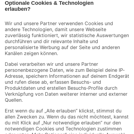
Bleib auf dem Laufenden mit unserem Newsletter
Der toom Newsletter: Keine Angebote und Aktionen mehr verpassen!
Zur Newsletter Anmeldung
Folge uns
Zahlungsarten
Versandarten
Sicher einkaufen
Jetzt die toom-App herunterladen