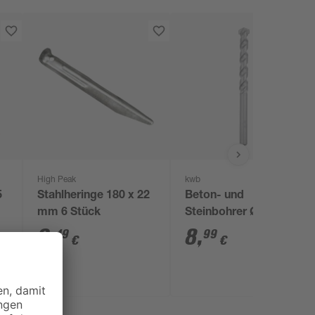
High Peak
kwb
5
Stahlheringe 180 x 22
Beton- und
mm 6 Stück
Steinbohrer Ø 14 mm
6
,
8
,
49
99
€
€