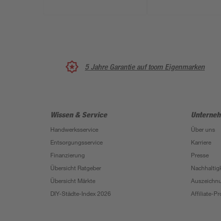
5 Jahre Garantie auf toom Eigenmarken
Wissen & Service
Unterne
Handwerksservice
Über uns
Entsorgungsservice
Karriere
Finanzierung
Presse
Übersicht Ratgeber
Nachhaltigk
Übersicht Märkte
Auszeichn
DIY-Städte-Index 2026
Affiliate-