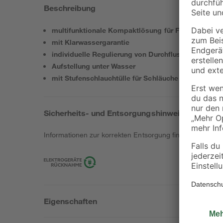
Beschreibung
multifunktionale Kompaktlösung für Fertigbecken u
mit Klarwassergarantie
individuelle Regulierung von Durchflussmenge un
Aufstellung unter Wasser
mit Stufenschlauchtülle für Schläuche von 1/2 bis 1
Sicherheits- und Entsorgungshinweise
Informationen zur korrekten Entsorgung findest du
hier
.
Eigenschaften