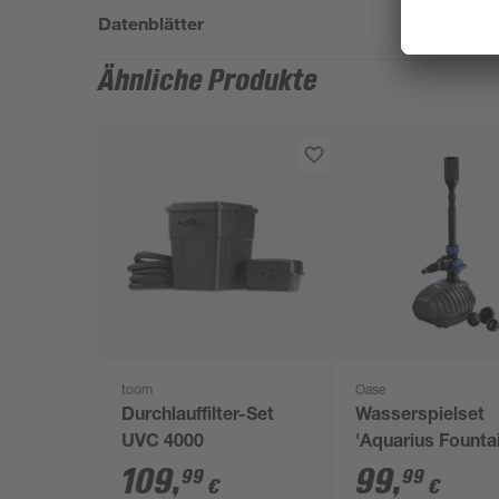
Datenblätter
Ähnliche Produkte
toom
Oase
Durchlauffilter-Set
Wasserspielset
UVC 4000
'Aquarius Founta
Set Classic 4000 
109
,
99
,
99
99
€
€
4000 l/h