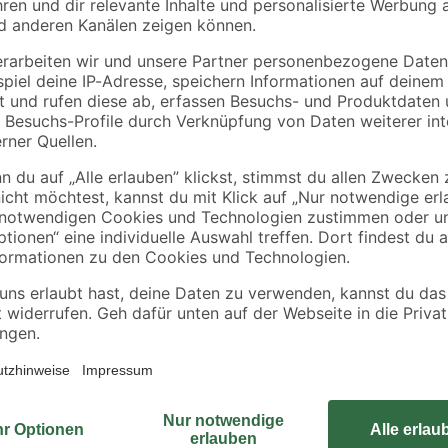
Der toom Unterwasserfilter 2000 k
nd kleinere Teiche
und wird direkt in kleineren Teich
Mit den passenden Fontänenaufsä
d Fontänenhöhe
Teleskoprohr anschließen. Diese 
Eintrag von lebenswichtigem Sauers
"
Stufenschlauchtülle lassen sich S