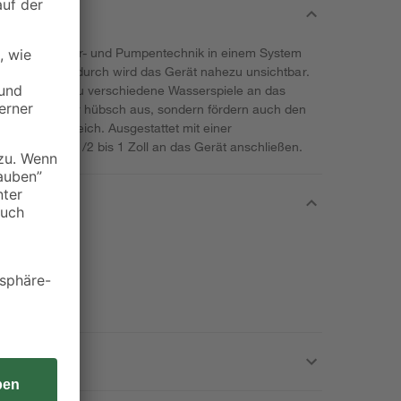
ombiniert Filter- und Pumpentechnik in einem System
en platziert. Dadurch wird das Gerät nahezu unsichtbar.
tzen kannst du verschiedene Wasserspiele an das
sehen nicht nur hübsch aus, sondern fördern auch den
toff in den Teich. Ausgestattet mit einer
chläuche von 1/2 bis 1 Zoll an das Gerät anschließen.