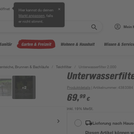
öffnet
✕
Hier kannst du deinen
, falls
Markt anpassen
er nicht stimmt.
Mein 
Sanitär
Garten & Freizeit
Wohnen & Haushalt
Wissen & Servic
enteiche, Brunnen & Bachläufe
/
Teichfilter
/
Unterwasserfilter 2.000
Unterwasserfilt
+
2
Produktdetails
| Artikelnummer
:
4383384
69
,
99
€
inkl. 19% MwSt.
Lieferung nach Haus
Diesen Artikel können wir