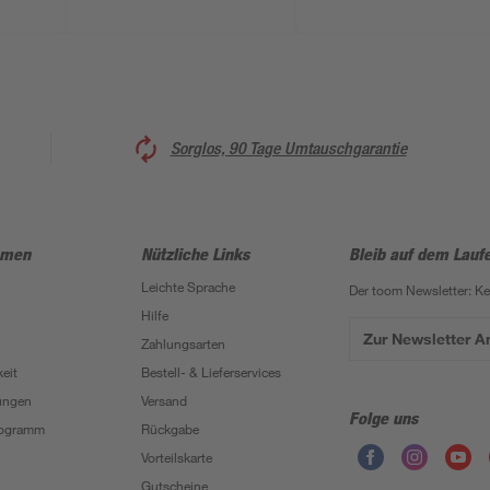
Sorglos, 90 Tage Umtauschgarantie
hmen
Nützliche Links
Bleib auf dem Lauf
Leichte Sprache
Der toom Newsletter: K
Hilfe
Zur Newsletter 
Zahlungsarten
eit
Bestell- & Lieferservices
ungen
Versand
Folge uns
Programm
Rückgabe
Vorteilskarte
Gutscheine