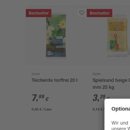
Bestseller
Bestseller
toom
toom
Teicherde torffrei 20 l
Spielsand beige 
mm 25 kg
7
,
3
,
99
29
€
€
0,40 € / Liter
0,13 € / Kilogramm