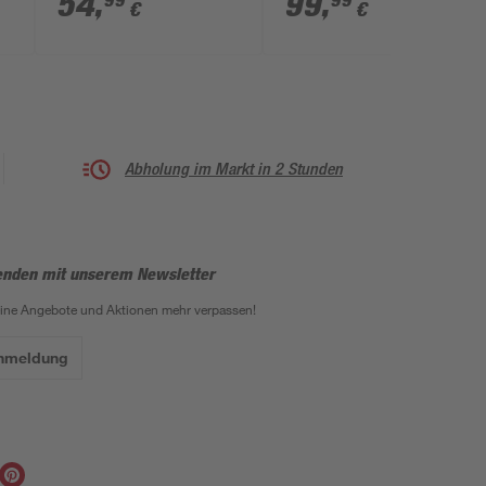
54
,
99
,
99
99
€
€
4000 l/h
Abholung im Markt in 2 Stunden
enden mit unserem Newsletter
eine Angebote und Aktionen mehr verpassen!
Anmeldung