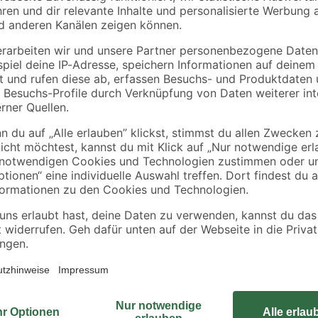
Der toom Unterwasserfilter UVC 30
nd kleinere Teiche
System und wird direkt in kleinere
unsichtbar. Mit den passenden Fo
d Fontänenhöhe
an das Teleskoprohr anschließen. 
ialien
auch den Eintrag von lebenswichtig
Stufenschlauchtülle lassen sich S