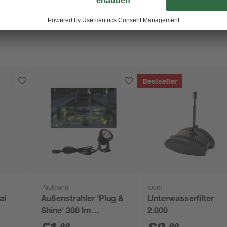
Bestseller
Paulmann
toom
al
Außenstrahler 'Plug &
Unterwasserfilter
Shine' 300 lm
2.000
warmweiß IP 68 Ø 7,2