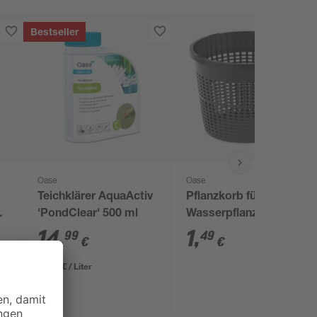
Bestseller
Oase
Oase
Teichklärer AquaActiv
Pflanzkorb für
,
'PondClear' 500 ml
Wasserpflanzen
Kunststoff Ø 13 cm
14
,
1
,
99
49
€
€
29,98 € / Liter