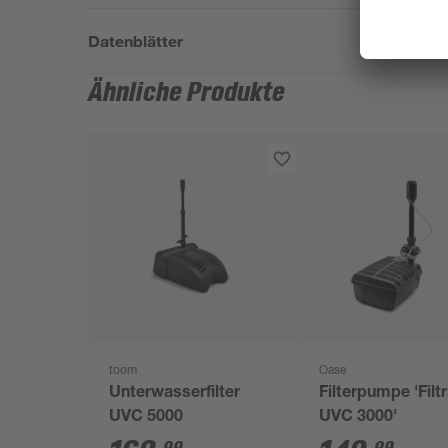
Datenblätter
Ähnliche Produkte
toom
Oase
Unterwasserfilter
Filterpumpe 'Filtr
UVC 5000
UVC 3000'