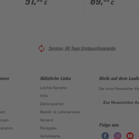
51
,
69
,
99
99
€
€
x 11 cm
Sorglos, 90 Tage Umtauschgarantie
hmen
Nützliche Links
Bleib auf dem Lauf
Leichte Sprache
Der toom Newsletter: K
Hilfe
Zur Newsletter 
Zahlungsarten
eit
Bestell- & Lieferservices
ungen
Versand
Folge uns
Programm
Rückgabe
Vorteilskarte