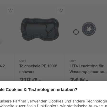
Oase
toom
0-2
Teichschale PE 1000'
LED-Leuchtring für
schwarz
Wasserspielpumpen
mit Adapter
219
,
34
,
99
99
€
€
Produktdatenblatt