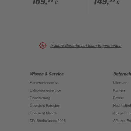
169
,
149
,
99
99
€
€
5 Jahre Garantie auf toom Eigenmarken
Wissen & Service
Unterne
Handwerksservice
Über uns
Entsorgungsservice
Karriere
Finanzierung
Presse
Übersicht Ratgeber
Nachhaltigk
Übersicht Märkte
Auszeichn
DIY-Städte-Index 2026
Affiliate-