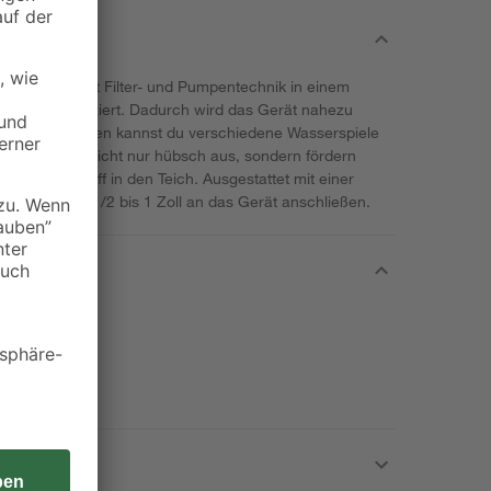
00 kombiniert Filter- und Pumpentechnik in einem
n Teichen platziert. Dadurch wird das Gerät nahezu
ntänenaufsätzen kannst du verschiedene Wasserspiele
Diese sehen nicht nur hübsch aus, sondern fördern
em Sauerstoff in den Teich. Ausgestattet mit einer
chläuche von 1/2 bis 1 Zoll an das Gerät anschließen.