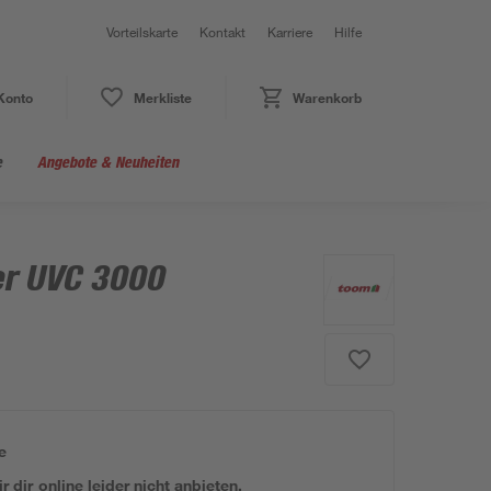
Vorteilskarte
Kontakt
Karriere
Hilfe
Konto
Merkliste
Warenkorb
e
Angebote & Neuheiten
er UVC 3000
e
 dir online leider nicht anbieten.