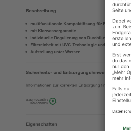
Beschreibung
multifunktionale Kompaktlösung für Fertigbecken u
mit Klarwassergarantie
individuelle Regulierung von Durchflussmenge un
Filtereinheit mit UVC-Technologie und 4 Filtermater
Aufstellung unter Wasser
Sicherheits- und Entsorgungshinweise
Informationen zur korrekten Entsorgung findest du
hier
.
Eigenschaften