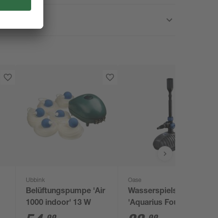
Ubbink
Oase
Belüftungspumpe 'Air
Wasserspielset
1000 indoor' 13 W
'Aquarius Fountain
Set Classic 4000 E'