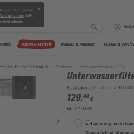
✕
ier kannst du deinen
, falls
Markt anpassen
r nicht stimmt.
Mein 
Sanitär
Garten & Freizeit
Wohnen & Haushalt
Wissen & Servic
enteiche, Brunnen & Bachläufe
/
Teichfilter
/
Unterwasserfilter UVC 3000
Unterwasserfilt
+
3
Produktdetails
| Artikelnummer
:
4383382
129
,
99
€
inkl. 19% MwSt.
Lieferung nach Haus
Diesen Artikel können wir