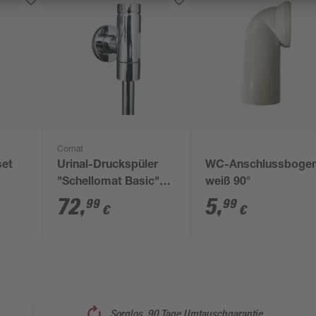
Cornat
set
Urinal-Druckspüler
WC-Anschlussboge
"Schellomat Basic"
weiß 90°
e
1/2 Zoll
72
,
5
,
99
99
€
€
lrand
Sorglos, 90 Tage Umtauschgarantie