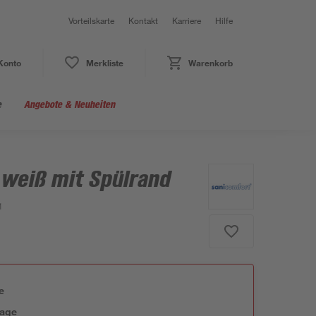
Vorteilskarte
Kontakt
Karriere
Hilfe
Konto
Merkliste
Warenkorb
e
Angebote & Neuheiten
 weiß mit Spülrand
1
e
tage