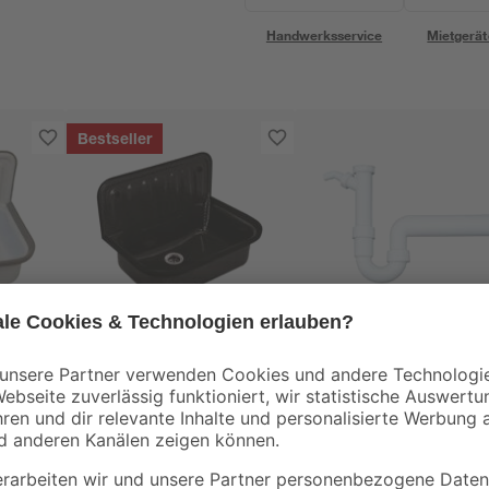
Handwerksservice
Mietgerät
Bestseller
eckig
Ausgussbecken eckig
Kunststoff-Siphon
 18 x
Stahl granitfarben
mit Geräteanschluss
49,5 x 37 x 34 cm
1 1/2" x 50 mm
59
,
6
,
99
99
€
€