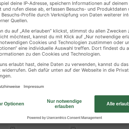
Das Urinal 'Harmony' in Weiß mit
te Spülrand
Form und hochwertige Verarbeitung.
besonders effektive Flächenspülun
ngen
aus langlebiger Sanitärkeramik u
Befestigungen konzipiert, fügt sich