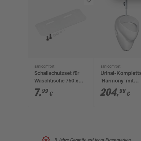
sanicomfort
sanicomfort
Schallschutzset für
Urinal-Komplett
Waschtische 750 x
'Harmony' mit
195 x 4 mm
Druckspüler, ohn
7
,
204
,
99
99
€
€
WC-Sitz, mit Spü
5 Jahre Garantie auf toom Eigenmarken