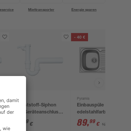
eservice
Miettransporter
Energie sparen
- 40 €
Pyramis
Kunststoff-Siphon
Einbauspüle 'Sparta'
mit Geräteanschluss
edelstahlfarben glatt
1 1/2" x 40 mm
86 x 50 cm
6
,
89
,
99
99
€
€
129,99 €