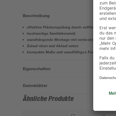
Beschreibung
effektive Flächenspülung durch vollflächig glasier
hochwertige Sanitärkeramik
wandhängende Montage mit verdeckten Befestigu
Zulauf oben und Ablauf unten
kompakte Maße und unauffälliges Format
Eigenschaften
Datenblätter
Ähnliche Produkte