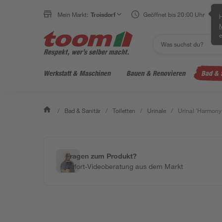
Mein Markt:
Troisdorf
Geöffnet bis 20:00 Uhr
H
e
Werkstatt & Maschinen
Bauen & Renovieren
Bad & 
/
Bad & Sanitär
/
Toiletten
/
Urinale
/
Urinal 'Harmony
Fragen zum Produkt?
Sofort-Videoberatung aus dem Markt