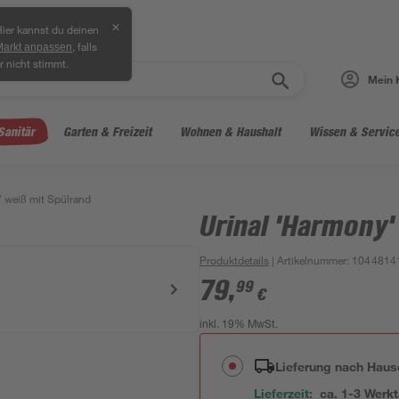
✕
ier kannst du deinen
, falls
Markt anpassen
r nicht stimmt.
Mein 
Sanitär
Garten & Freizeit
Wohnen & Haushalt
Wissen & Servic
' weiß mit Spülrand
Urinal 'Harmony'
Produktdetails
| Artikelnummer
:
1044814
79
,
99
€
inkl. 19% MwSt.
Lieferung nach Haus
Lieferzeit:
ca. 1-3 Werk