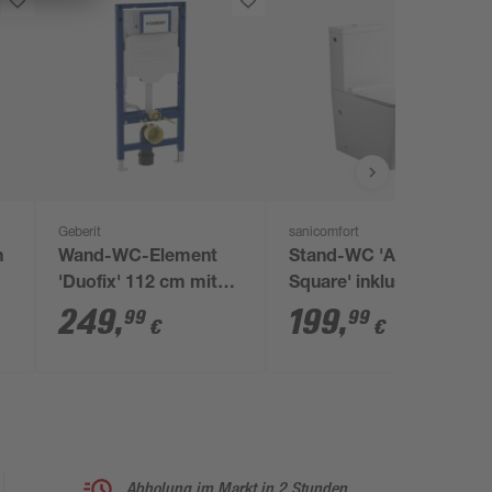
Geberit
sanicomfort
n
Wand-WC-Element
Stand-WC 'Aliki
'Duofix' 112 cm mit
Square' inklusive WC-
Unterputz-Spülkasten
Sitz, spülrandlos
249
,
199
,
99
99
€
€
'Sigma' 12 cm
Abholung im Markt in 2 Stunden