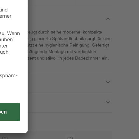
 Spülrand überzeugt durch seine moderne, kompakte
 Die vollflächig glasierte Spülrandtechnik sorgt für eine
g und unterstützt eine hygienische Reinigung. Gefertigt
nd für die wandhängende Montage mit verdeckten
 das Urinal dezent und stilvoll in jedes Badezimmer ein.