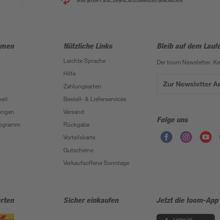
hmen
Nützliche Links
Bleib auf dem Lauf
Leichte Sprache
Der toom Newsletter: K
Hilfe
Zur Newsletter 
Zahlungsarten
eit
Bestell- & Lieferservices
ungen
Versand
Folge uns
Programm
Rückgabe
Vorteilskarte
Gutscheine
Verkaufsoffene Sonntage
rten
Sicher einkaufen
Jetzt die toom-App