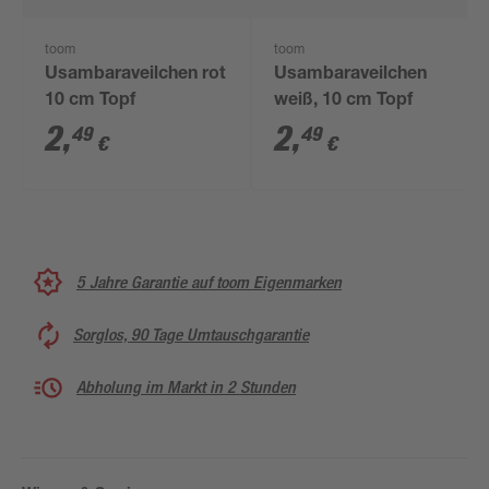
toom
toom
Usambaraveilchen rot
Usambaraveilchen
10 cm Topf
weiß, 10 cm Topf
2
,
2
,
49
49
€
€
5 Jahre Garantie auf toom Eigenmarken
Sorglos, 90 Tage Umtauschgarantie
Abholung im Markt in 2 Stunden