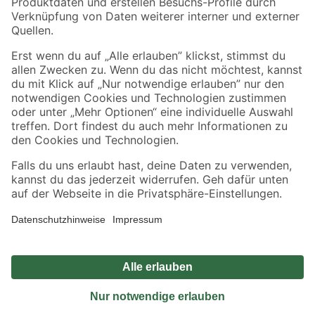
Sicher einkaufen
Jetzt die toom-App herunterladen
Alle Preisangaben in EUR inkl. gesetzl. MwSt.. Die dargestellten Angebote sind unter
Umständen nicht in allen Märkten verfügbar. Die angegebenen Verfügbarkeiten beziehen
sich auf den unter "Mein Markt" ausgewählten toom Baumarkt. Alle Angebote und
Produkte nur solange der Vorrat reicht.
*Paketversand ab 59 € versandkostenfrei, gilt nicht für Artikel mit Speditionsversand, hier
fallen zusätzliche Versandkosten an.
Datenschutz
Privatsphäre
Impressum
AGB
Nutzungsbedingungen
Widerrufsrecht
Vertrag widerrufen
Barrierefreiheit