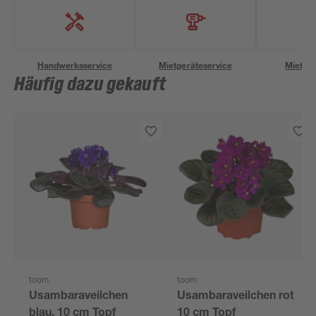
Handwerksservice
Mietgeräteservice
Miettra
Häufig dazu gekauft
toom
toom
Usambaraveilchen
Usambaraveilchen rot
blau, 10 cm Topf
10 cm Topf