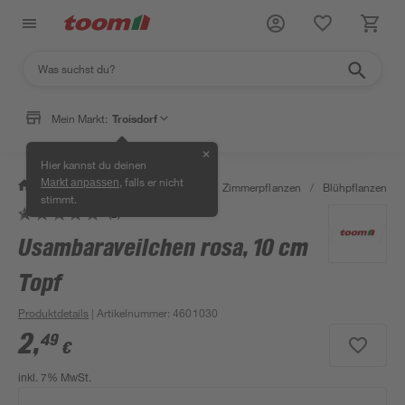
Mein Markt:
Troisdorf
✕
Hier kannst du deinen
, falls er nicht
Markt anpassen
/
Garten & Freizeit
/
Pflanzen
/
Zimmerpflanzen
/
Blühpflanzen
/
stimmt.
(2)
Usambaraveilchen rosa, 10 cm
Topf
Produktdetails
| Artikelnummer
:
4601030
2
,
49
€
inkl. 7% MwSt.