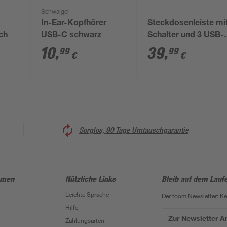
Schwaiger
In-Ear-Kopfhörer
Steckdosenleiste mi
ach
USB-C schwarz
Schalter und 3 USB-
Ports weiß/grau 3-
10
,
39
,
99
99
€
€
fach
Sorglos, 90 Tage Umtauschgarantie
hmen
Nützliche Links
Bleib auf dem Lauf
Leichte Sprache
Der toom Newsletter: K
Hilfe
Zur Newsletter 
Zahlungsarten