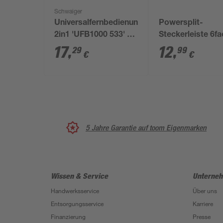
Schwaiger
Universalfernbedienung
Powersplit-
2in1 'UFB1000 533' 8
Steckerleiste 6f
Tasten
17
,
12
,
29
99
€
€
5 Jahre Garantie auf toom Eigenmarken
Wissen & Service
Unterne
Handwerksservice
Über uns
Entsorgungsservice
Karriere
Finanzierung
Presse