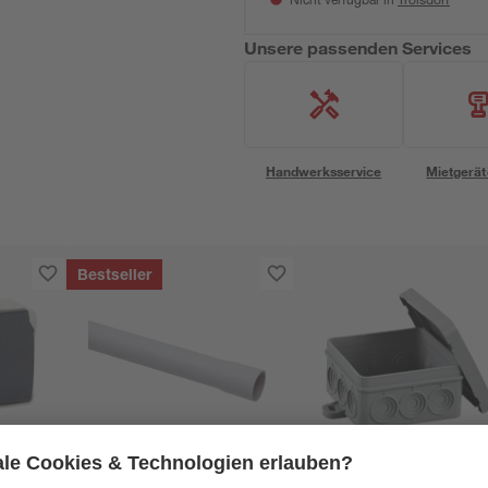
Nicht verfügbar in
Unsere passenden Services
Handwerksservice
Mietgerät
Bestseller