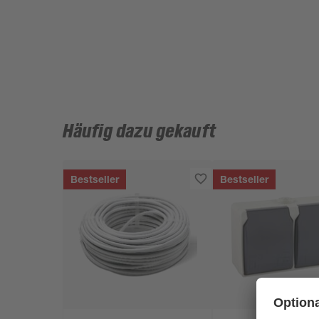
Häufig dazu gekauft
Bestseller
Bestseller