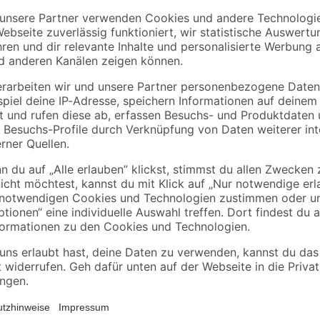
Kopp
REV Ritter
se 2-
ISO-Rohr grau 2 m Ø
Abzweigkasten AP 7
 IP44
20 mm
x 75 x 40 mm grau
1
,
1
,
79
39
€
€
0,90 € / Meter
Technische Geräte wie Smartphone
häufig per USB-Schnittstelle mit 
zu vier Geräte gleichzeitig auf. D
ein und schließen Sie daraufhin 
dass die Eingangsspannung des Ger