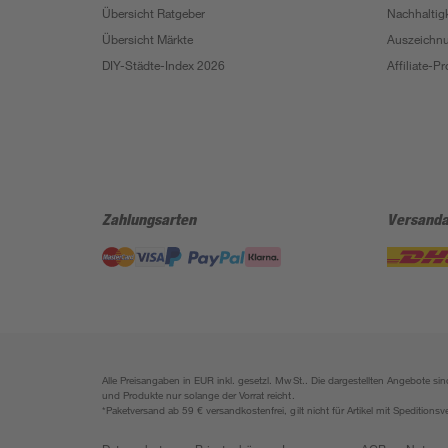
Übersicht Ratgeber
Nachhaltigk
Übersicht Märkte
Auszeichn
DIY-Städte-Index 2026
Affiliate-
Zahlungsarten
Versanda
Alle Preisangaben in EUR inkl. gesetzl. MwSt.. Die dargestellten Angebote 
und Produkte nur solange der Vorrat reicht.
*Paketversand ab 59 € versandkostenfrei, gilt nicht für Artikel mit Speditionsv