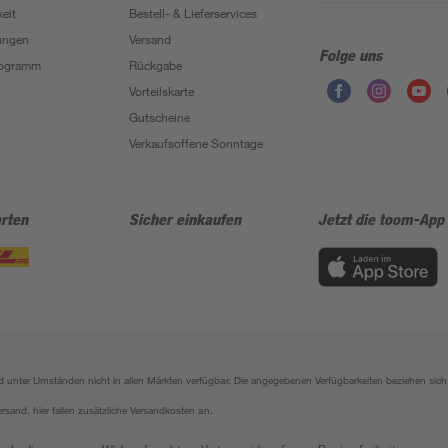
eit
Bestell- & Lieferservices
ungen
Versand
Folge uns
Programm
Rückgabe
Vorteilskarte
Gutscheine
Verkaufsoffene Sonntage
rten
Sicher einkaufen
Jetzt die toom-App
sind unter Umständen nicht in allen Märkten verfügbar. Die angegebenen Verfügbarkeiten beziehen s
ersand, hier fallen zusätzliche Versandkosten an.