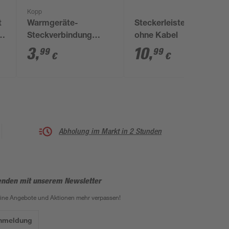
Kopp
t
Warmgeräte-
Steckerleiste 6fach
Steckverbindung
ohne Kabel
schwarz
3
,
10
,
99
99
€
€
Abholung im Markt in 2 Stunden
enden mit unserem Newsletter
eine Angebote und Aktionen mehr verpassen!
Anmeldung