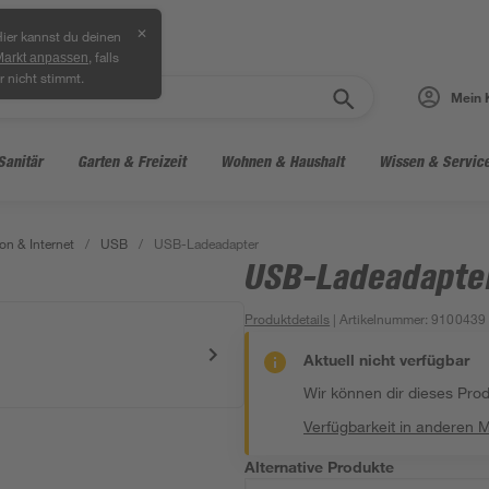
✕
ier kannst du deinen
, falls
Markt anpassen
r nicht stimmt.
Mein 
Sanitär
Garten & Freizeit
Wohnen & Haushalt
Wissen & Servic
on & Internet
/
USB
/
USB-Ladeadapter
USB-Ladeadapte
Produktdetails
| Artikelnummer
:
9100439
Aktuell nicht verfügbar
Wir können dir dieses Produ
Verfügbarkeit in anderen 
Alternative Produkte