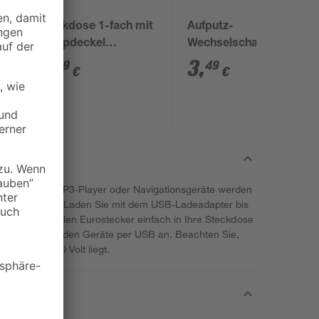
5
Steckdose 1-fach mit
Aufputz-
Klappdeckel
Wechselschalter IP 54
Feuchtraum IP 44 250
grau 6,5 x 9,3 cm
2
,
3
,
99
49
€
€
V 16 A
s, Tablets, MP3-Player oder Navigationsgeräte werden
Strom versorgt. Laden Sie mit dem USB-Ladeadapter bis
azu führen Sie den Eurostecker einfach in Ihre Steckdose
die entsprechenden Geräte per USB an. Beachten Sie,
ätes bei 230 Volt liegt.