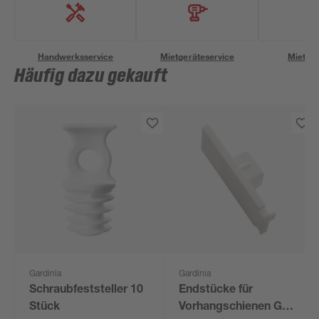
Handwerksservice
Mietgeräteservice
Miettra
Häufig dazu gekauft
Gardinia
Gardinia
Schraubfeststeller 10
Endstücke für
Stück
Vorhangschienen GE