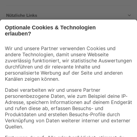
Nützliche Links
Bleib auf dem Laufenden mit unserem Newsletter
Der toom Newsletter: Keine Angebote und Aktionen mehr verpassen!
Zur Newsletter Anmeldung
Folge uns
Zahlungsarten
Versandarten
Sicher einkaufen