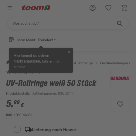
Mein Markt:
Troisdorf
✕
Hier kannst du deinen
, falls er nicht
Markt anpassen
/
Wohnen & Haushalt
/
Gardinen & Vorhänge
/
Gardinenstangen & G
stimmt.
(1)
UV-Rollringe weiß 50 Stück
Produktdetails
| Artikelnummer
:
6360211
5
,
99
€
inkl. 19% MwSt.
Lieferung nach Hause