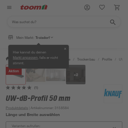
Mein Markt:
Troisdorf
✕
Hier kannst du deinen
, falls er nicht
Markt anpassen
/
Bauen & Renovieren
/
Baustoffe
/
Trockenbau
/
Profile
/
UW-dB
stimmt.
Aktion
+
2
(1)
UW-dB-Profil 50 mm
Produktdetails
| Artikelnummer
:
3158584
Länge und Breite auswählen
Varianten aufrufen: