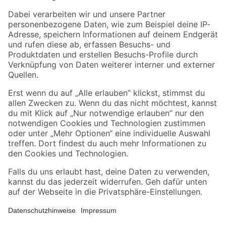
Zahlungsarten
Versandarten
Sicher einkaufen
Jetzt die toom-App herunterladen
Alle Preisangaben in EUR inkl. gesetzl. MwSt.. Die dargestellten Angebote sind unter
Umständen nicht in allen Märkten verfügbar. Die angegebenen Verfügbarkeiten beziehen
sich auf den unter "Mein Markt" ausgewählten toom Baumarkt. Alle Angebote und
Produkte nur solange der Vorrat reicht.
*Paketversand ab 59 € versandkostenfrei, gilt nicht für Artikel mit Speditionsversand, hier
fallen zusätzliche Versandkosten an.