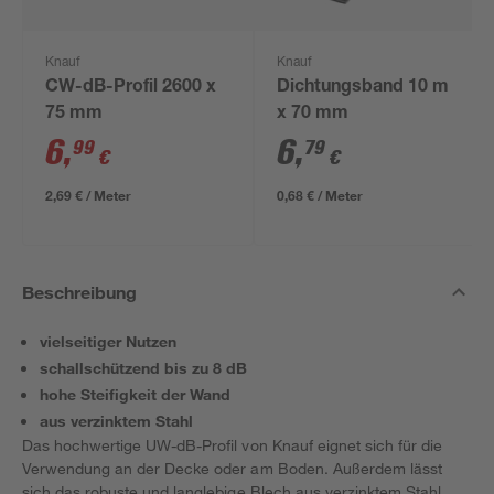
Knauf
Knauf
CW-dB-Profil 2600 x
Dichtungsband 10 m
75 mm
x 70 mm
6
,
6
,
99
79
€
€
2,69 € / Meter
0,68 € / Meter
Beschreibung
vielseitiger Nutzen
schallschützend bis zu 8 dB
hohe Steifigkeit der Wand
aus verzinktem Stahl
Das hochwertige UW-dB-Profil von Knauf eignet sich für die
Verwendung an der Decke oder am Boden. Außerdem lässt
sich das robuste und langlebige Blech aus verzinktem Stahl