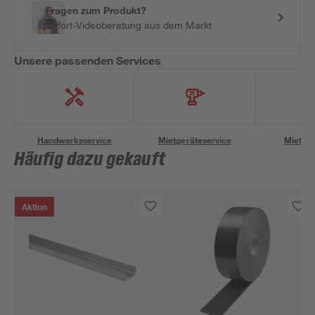
Fragen zum Produkt?
Sofort-Videoberatung aus dem Markt
Unsere passenden Services
Handwerksservice
Mietgeräteservice
Miettra
Häufig dazu gekauft
Aktion