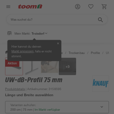
Mein Markt:
Troisdorf
✕
Hier kannst du deinen
, falls er nicht
Markt anpassen
/
Bauen & Renovieren
/
Baustoffe
/
Trockenbau
/
Profile
/
UW-dB
stimmt.
Aktion
+
3
UW-dB-Profil 75 mm
Produktdetails
| Artikelnummer
:
3158595
Länge und Breite auswählen
Varianten aufrufen:
200 cm | 75 mm
|
Im Markt verfügbar