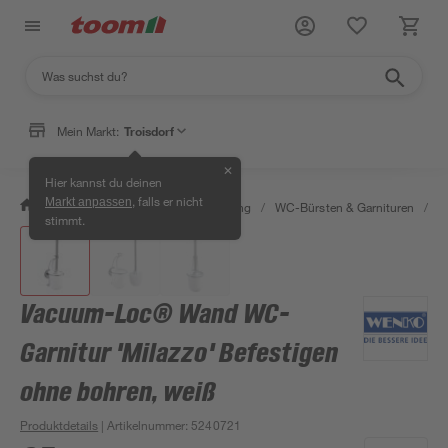
Mein Markt:
Troisdorf
✕
Hier kannst du deinen
, falls er nicht
Markt anpassen
/
Bad & Sanitär
/
Bad-Ausstattung
/
WC-Bürsten & Garnituren
/
V
stimmt.
Vacuum-Loc® Wand WC-
Garnitur 'Milazzo' Befestigen
ohne bohren, weiß
Produktdetails
| Artikelnummer
:
5240721