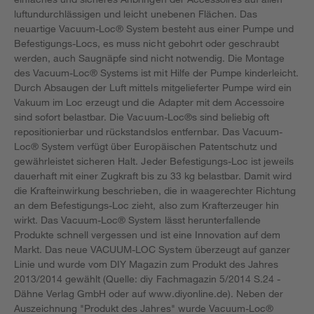
luftundurchlässigen und leicht unebenen Flächen. Das
neuartige Vacuum-Loc® System besteht aus einer Pumpe und
Befestigungs-Locs, es muss nicht gebohrt oder geschraubt
werden, auch Saugnäpfe sind nicht notwendig. Die Montage
des Vacuum-Loc® Systems ist mit Hilfe der Pumpe kinderleicht.
Durch Absaugen der Luft mittels mitgelieferter Pumpe wird ein
Vakuum im Loc erzeugt und die Adapter mit dem Accessoire
sind sofort belastbar. Die Vacuum-Loc®s sind beliebig oft
repositionierbar und rückstandslos entfernbar. Das Vacuum-
Loc® System verfügt über Europäischen Patentschutz und
gewährleistet sicheren Halt. Jeder Befestigungs-Loc ist jeweils
dauerhaft mit einer Zugkraft bis zu 33 kg belastbar. Damit wird
die Krafteinwirkung beschrieben, die in waagerechter Richtung
an dem Befestigungs-Loc zieht, also zum Krafterzeuger hin
wirkt. Das Vacuum-Loc® System lässt herunterfallende
Produkte schnell vergessen und ist eine Innovation auf dem
Markt. Das neue VACUUM-LOC System überzeugt auf ganzer
Linie und wurde vom DIY Magazin zum Produkt des Jahres
2013/2014 gewählt (Quelle: diy Fachmagazin 5/2014 S.24 -
Dähne Verlag GmbH oder auf www.diyonline.de). Neben der
Auszeichnung "Produkt des Jahres" wurde Vacuum-Loc®