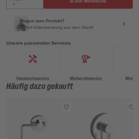
In den Warenkorb
Fragen zum Produkt?
Sofort-Videoberatung aus dem Markt
Unsere passenden Services
Handwerksservice
Mietgeräteservice
Miettra
Häufig dazu gekauft