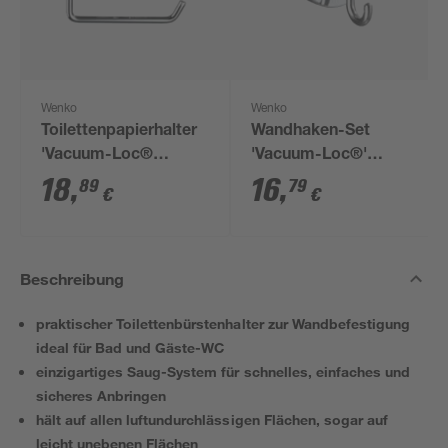
Wenko
Wenko
Toilettenpapierhalter
Wandhaken-Set
'Vacuum-Loc®
'Vacuum-Loc®'
Milazzo' chrom 13,5 x
chrom 6 x 6,7 x 5 cm,
18
,
16
,
89
79
€
€
17,5 x 16 cm
2-teilig
Beschreibung
praktischer Toilettenbürstenhalter zur Wandbefestigung
ideal für Bad und Gäste-WC
einzigartiges Saug-System für schnelles, einfaches und
sicheres Anbringen
hält auf allen luftundurchlässigen Flächen, sogar auf
leicht unebenen Flächen