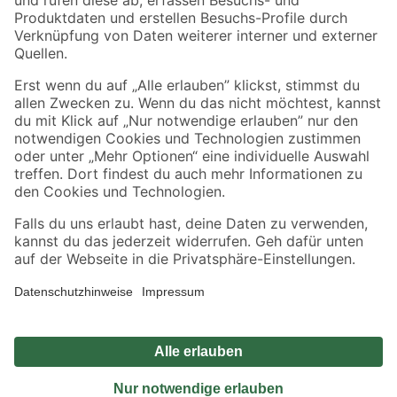
Sicher einkaufen
Jetzt die toom-App herunterladen
Alle Preisangaben in EUR inkl. gesetzl. MwSt.. Die dargestellten Angebote sind unter
Umständen nicht in allen Märkten verfügbar. Die angegebenen Verfügbarkeiten beziehen
sich auf den unter "Mein Markt" ausgewählten toom Baumarkt. Alle Angebote und
Produkte nur solange der Vorrat reicht.
*Paketversand ab 59 € versandkostenfrei, gilt nicht für Artikel mit Speditionsversand, hier
fallen zusätzliche Versandkosten an.
Datenschutz
Privatsphäre
Impressum
AGB
Nutzungsbedingungen
Widerrufsrecht
Vertrag widerrufen
Barrierefreiheit