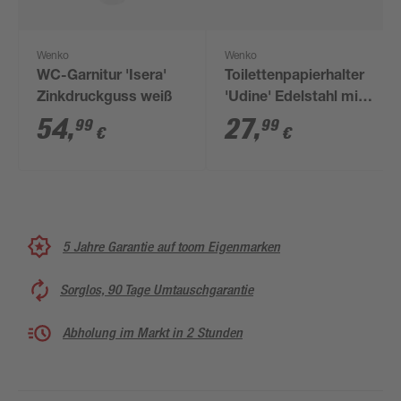
Wenko
Wenko
WC-Garnitur 'Isera'
Toilettenpapierhalter
Zinkdruckguss weiß
'Udine' Edelstahl mit
Deckel
54
,
27
,
99
99
€
€
5 Jahre Garantie auf toom Eigenmarken
Sorglos, 90 Tage Umtauschgarantie
Abholung im Markt in 2 Stunden