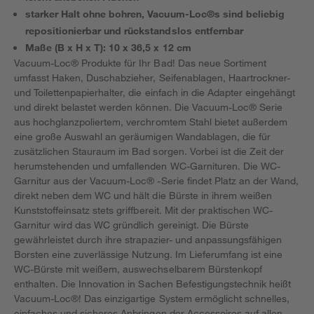
starker Halt ohne bohren, Vacuum-Loc®s sind beliebig
repositionierbar und rückstandslos entfernbar
Maße (B x H x T): 10 x 36,5 x 12 cm
Vacuum-Loc® Produkte für Ihr Bad! Das neue Sortiment
umfasst Haken, Duschabzieher, Seifenablagen, Haartrockner-
und Toilettenpapierhalter, die einfach in die Adapter eingehängt
und direkt belastet werden können. Die Vacuum-Loc® Serie
aus hochglanzpoliertem, verchromtem Stahl bietet außerdem
eine große Auswahl an geräumigen Wandablagen, die für
zusätzlichen Stauraum im Bad sorgen. Vorbei ist die Zeit der
herumstehenden und umfallenden WC-Garnituren. Die WC-
Garnitur aus der Vacuum-Loc® -Serie findet Platz an der Wand,
direkt neben dem WC und hält die Bürste in ihrem weißen
Kunststoffeinsatz stets griffbereit. Mit der praktischen WC-
Garnitur wird das WC gründlich gereinigt. Die Bürste
gewährleistet durch ihre strapazier- und anpassungsfähigen
Borsten eine zuverlässige Nutzung. Im Lieferumfang ist eine
WC-Bürste mit weißem, auswechselbarem Bürstenkopf
enthalten. Die Innovation in Sachen Befestigungstechnik heißt
Vacuum-Loc®! Das einzigartige System ermöglicht schnelles,
einfaches und sicheres Anbringen der Accessoires auf allen