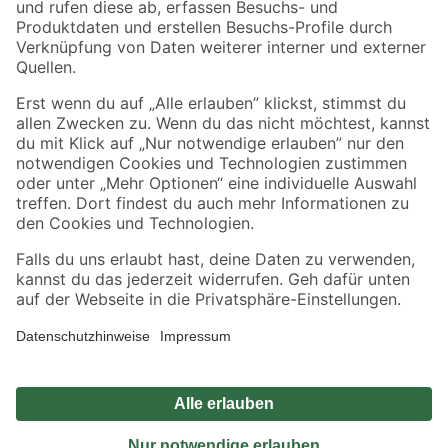
Sicher einkaufen
Jetzt die toom-App herunterladen
Alle Preisangaben in EUR inkl. gesetzl. MwSt.. Die dargestellten Angebote sind unter
Umständen nicht in allen Märkten verfügbar. Die angegebenen Verfügbarkeiten beziehen
sich auf den unter "Mein Markt" ausgewählten toom Baumarkt. Alle Angebote und
Produkte nur solange der Vorrat reicht.
*Paketversand ab 59 € versandkostenfrei, gilt nicht für Artikel mit Speditionsversand, hier
fallen zusätzliche Versandkosten an.
Datenschutz
Privatsphäre
Impressum
AGB
Nutzungsbedingungen
Widerrufsrecht
Vertrag widerrufen
Barrierefreiheit