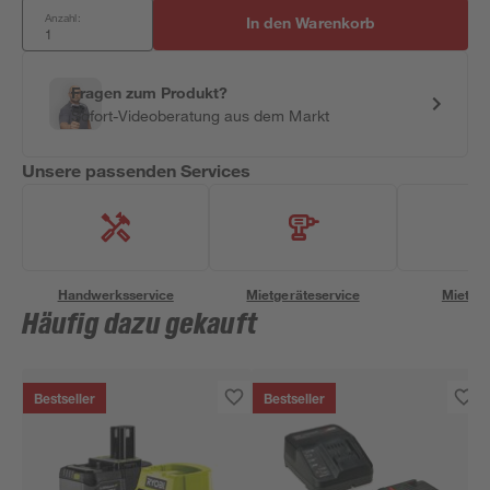
Anzahl:
In den Warenkorb
Fragen zum Produkt?
Sofort-Videoberatung aus dem Markt
Unsere passenden Services
Handwerksservice
Mietgeräteservice
Miettra
Häufig dazu gekauft
Bestseller
Bestseller