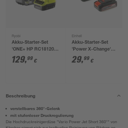
Ryobi
Einhell
Akku-Starter-Set
Akku-Starter-Set
'ONE+ HP RC18120-
'Power X-Change'
150X' 18 V 5,0 Ah mit
Ladegerät und Akku
129
,
29
,
99
99
€
€
Akku und Ladegerät
18 V 2,5 Ah
Beschreibung
verstellbares 360°-Gelenk
mit stufenloser Druckregulierung
Die Hochdruckreinigerdüse "Vario Power Jet Short 360°" von
Kärcher eignet sich zur kraftvollen Reinigung von Rädern an