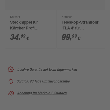
Kärcher
Kärcher
Stecknippel für
Teleskop-Strahlrohr
Kärcher Profi
'TLA 4' für
Hochdruckreiniger
Hochdruckreiniger
34
,
99
,
99
99
€
€
120-370 cm
5 Jahre Garantie auf toom Eigenmarken
Sorglos, 90 Tage Umtauschgarantie
Abholung im Markt in 2 Stunden