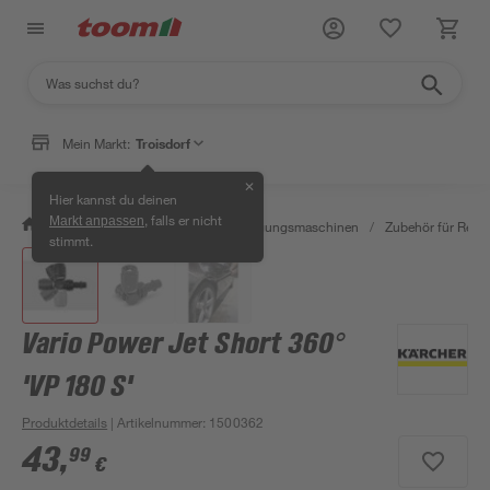
Mein Markt:
Troisdorf
✕
Hier kannst du deinen
, falls er nicht
Markt anpassen
/
Werkstatt & Maschinen
/
Reinigungsmaschinen
/
Zubehör für Rein
stimmt.
Vario Power Jet Short 360°
'VP 180 S'
Produktdetails
| Artikelnummer
:
1500362
43
,
99
€