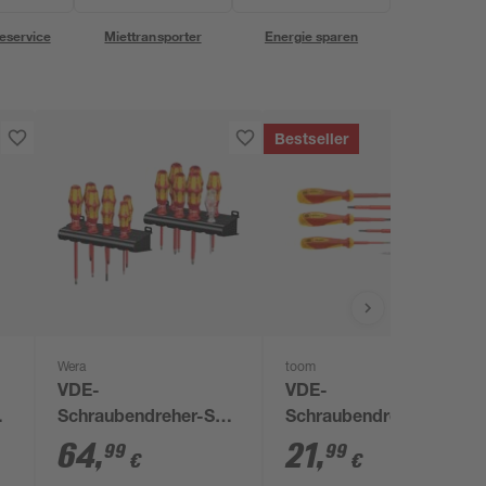
eservice
Miettransporter
Energie sparen
Bestseller
Wera
toom
VDE-
VDE-
e
Schraubendreher-Set
Schraubendreher-Set
'Kraftform Big Pack
PH/SL, 6-teilig
64
,
21
,
99
99
€
€
100' PH/PZ/PZ-