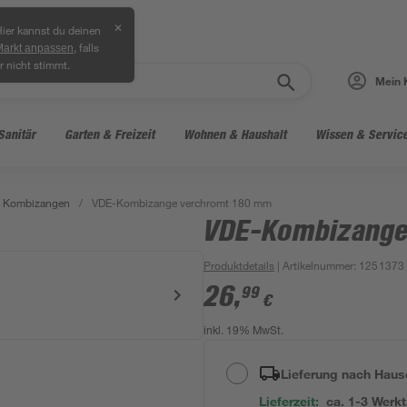
✕
ier kannst du deinen
, falls
Markt anpassen
r nicht stimmt.
Mein 
Sanitär
Garten & Freizeit
Wohnen & Haushalt
Wissen & Servic
Kombizangen
/
VDE-Kombizange verchromt 180 mm
VDE-Kombizange
Produktdetails
| Artikelnummer
:
1251373
26
,
99
€
inkl. 19% MwSt.
Lieferung nach Haus
Lieferzeit:
ca. 1-3 Werk