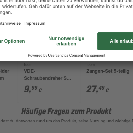
Bestseller
toom
toom
ider
VDE-
Zangen-Set 5-teilig
mm
Schraubendreher SL
5,5 x 1 x 125 mm
9
,
27
,
99
49
€
€
Häufige Fragen zum Produkt
indest du Antworten rund um das Produkt, seine Nutzung und wichtige D