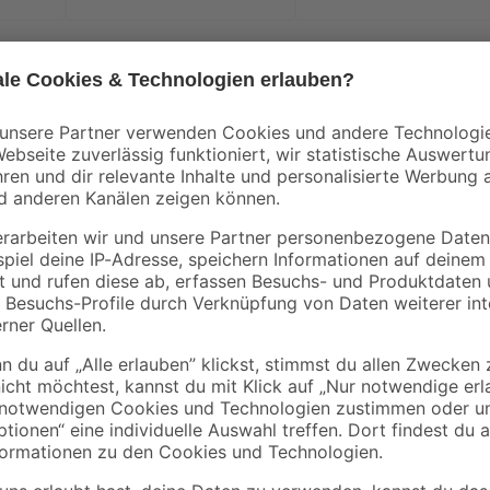
Zum Greifen, Schneiden und Biege
seitigen Einsatz
das passende Werkzeug. Sie ist viel
Reparaturen, und im Handwerk. Sie
Instrument. Ein Vorteil ist zudem
an Komfort bietet. Dazu ist der Ko
Lebensdauer. Also hol dir jetzt di