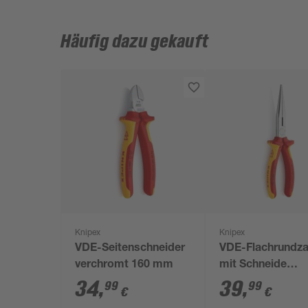
Häufig dazu gekauft
Knipex
Knipex
VDE-Seitenschneider
VDE-Flachrundz
verchromt 160 mm
mit Schneide
verchromt 200 
34
,
39
,
99
99
€
€