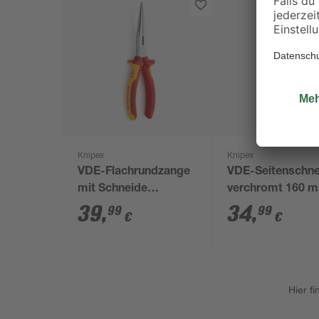
Knipex
Knipex
VDE-Flachrundzange
VDE-Seitenschne
mit Schneide
verchromt 160 
verchromt 200 mm
39
,
34
,
99
99
€
€
Hier f