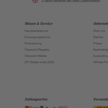
5 Jahre Garantie auf toom Eigenmarken
Wissen & Service
Unterne
Handwerksservice
Über uns
Entsorgungsservice
Karriere
Finanzierung
Presse
Übersicht Ratgeber
Nachhaltigk
Übersicht Märkte
Auszeichn
DIY-Städte-Index 2026
Affiliate-
Zahlungsarten
Versanda