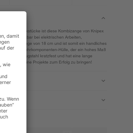
S/T/SL, 14-teilig
n deiner Werkstücke ist diese Kombizange von Knipex
seitig einsetzbar bei elektrischen Arbeiten,
 hat eine Länge von 18 cm und ist somit ein handliches
 der Griff aus Mehrkomponenten-Hülle, der ein hohes Maß
pf aus Werkzeugstahl kratzfest und hat eine lange
e Zange, um deine Projekte zum Erfolg zu bringen!