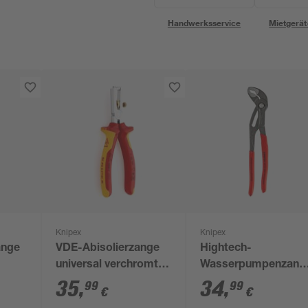
Handwerksservice
Mietgerät
Knipex
Knipex
ange
VDE-Abisolierzange
Hightech-
universal verchromt
Wasserpumpenzang
mm
rot/gelb 160 mm
'Cobra®' 250 mm
35
,
34
,
99
99
€
€