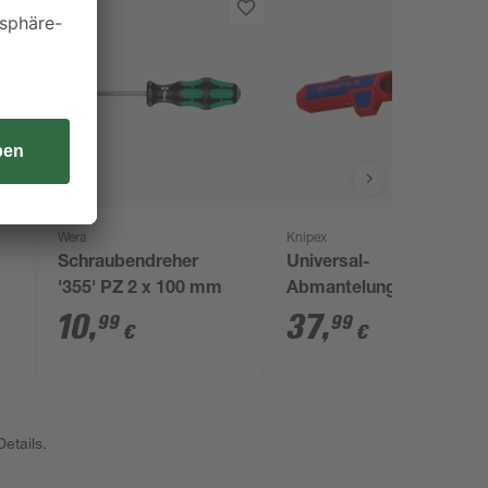
Wera
Knipex
Schraubendreher
Universal-
'355' PZ 2 x 100 mm
Abmantelungswerkzeug
'ErgoStrip®' 135 mm
10
,
37
,
99
99
€
€
etails.