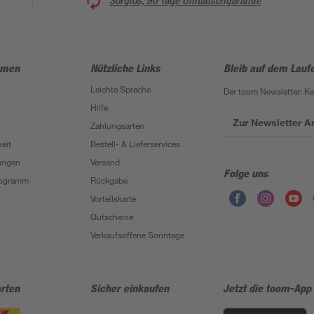
Sorglos, 90 Tage Umtauschgarantie
hmen
Nützliche Links
Bleib auf dem Lauf
Leichte Sprache
Der toom Newsletter: K
Hilfe
Zur Newsletter 
Zahlungsarten
eit
Bestell- & Lieferservices
ungen
Versand
Folge uns
Programm
Rückgabe
Vorteilskarte
Gutscheine
Verkaufsoffene Sonntage
rten
Sicher einkaufen
Jetzt die toom-App