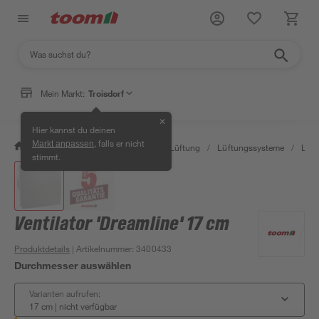
Mein Markt:
Troisdorf
✕
Hier kannst du deinen
, falls er nicht
Markt anpassen
/
Bauen & Renovieren
/
Klima & Lüftung
/
Lüftungssysteme
/
Lüft
stimmt.
Ventilator 'Dreamline' 17 cm
Produktdetails
| Artikelnummer
:
3400433
Durchmesser auswählen
Varianten aufrufen:
17 cm
|
nicht verfügbar