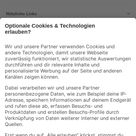
Nützliche Links
Bleib auf dem Laufenden mit unserem Newsletter
Der toom Newsletter: Keine Angebote und Aktionen mehr verpassen!
Zur Newsletter Anmeldung
Folge uns
Zahlungsarten
Versandarten
Sicher einkaufen