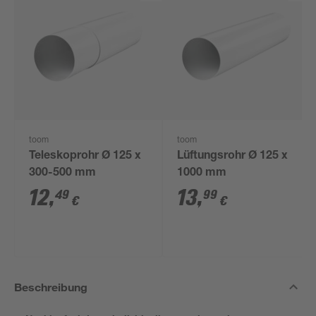
toom
toom
Teleskoprohr Ø 125 x
Lüftungsrohr Ø 125 x
300-500 mm
1000 mm
12
,
13
,
49
99
€
€
Beschreibung