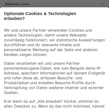
Nützliche Links
Bleib auf dem Laufenden mit unserem Newsletter
Der toom Newsletter: Keine Angebote und Aktionen mehr verpassen!
Zur Newsletter Anmeldung
Folge uns
Zahlungsarten
Versandarten
Sicher einkaufen