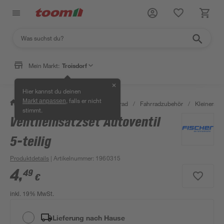
Mein Markt:
Troisdorf
✕
Hier kannst du deinen
, falls er nicht
Markt anpassen
/
Garten & Freizeit
/
Auto & Fahrrad
/
Fahrradzubehör
/
Kleinersat
stimmt.
Ventileinsatzset Autoventil
5-teilig
Produktdetails
| Artikelnummer
:
1960315
4
,
49
€
inkl. 19% MwSt.
Lieferung nach Hause