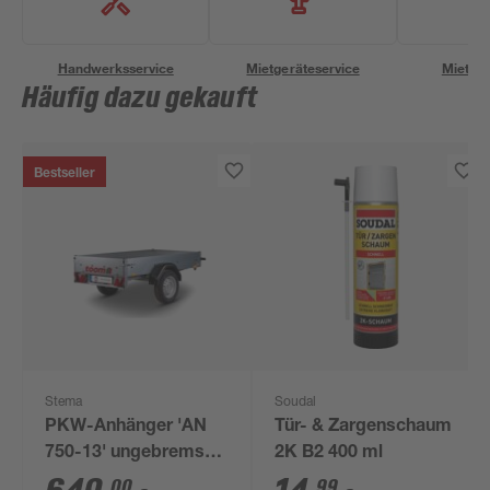
Handwerksservice
Mietgeräteservice
Miettra
Häufig dazu gekauft
Bestseller
Stema
Soudal
PKW-Anhänger 'AN
Tür- & Zargenschaum
750-13' ungebremst
2K B2 400 ml
201 x 108 cm 750 kg
00
99