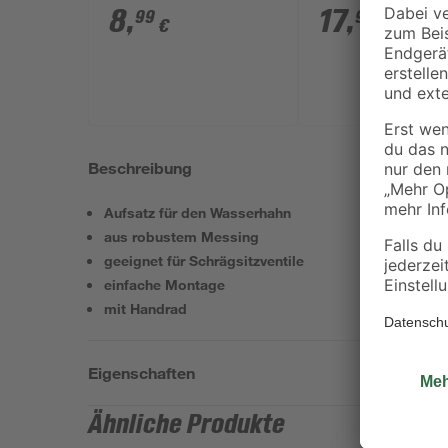
8
,
17
,
99
99
€
€
Beschreibung
Aufsatz für den Wasserhahn
aus robustem Messing
geeignet für Schrägsitzventile
einfache Montage
mit Handrad
Eigenschaften
Ähnliche Produkte