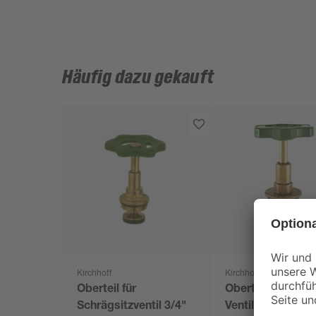
Häufig dazu gekauft
Kirchhoff
Kirchhoff
Oberteil für
Oberteil für KFR-
Schrägsitzventil 3/4"
Ventil 33,25 mm (