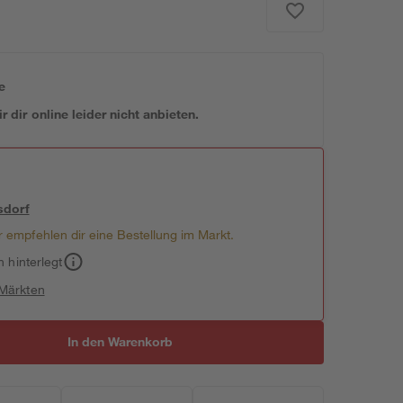
e
 dir online leider nicht anbieten.
sdorf
 empfehlen dir eine Bestellung im Markt.
h hinterlegt
 Märkten
In den Warenkorb