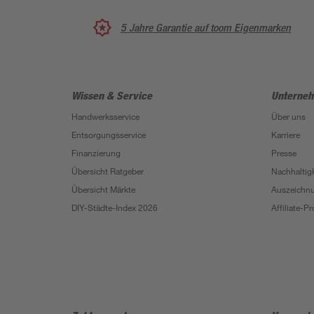
5 Jahre Garantie auf toom Eigenmarken
Wissen & Service
Unterne
Handwerksservice
Über uns
Entsorgungsservice
Karriere
Finanzierung
Presse
Übersicht Ratgeber
Nachhaltigk
Übersicht Märkte
Auszeichn
DIY-Städte-Index 2026
Affiliate-