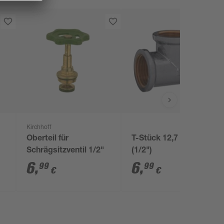
Kirchhoff
Oberteil für
T-Stück 12,7 mm
Schrägsitzventil 1/2"
(1/2")
6
,
6
,
99
99
€
€