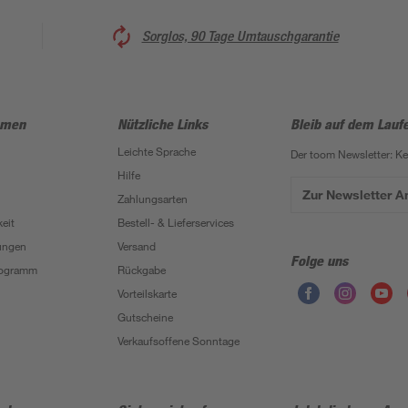
Sorglos, 90 Tage Umtauschgarantie
hmen
Nützliche Links
Bleib auf dem Lauf
Leichte Sprache
Der toom Newsletter: K
Hilfe
Zur Newsletter 
Zahlungsarten
eit
Bestell- & Lieferservices
ungen
Versand
Folge uns
Programm
Rückgabe
Vorteilskarte
Gutscheine
Verkaufsoffene Sonntage