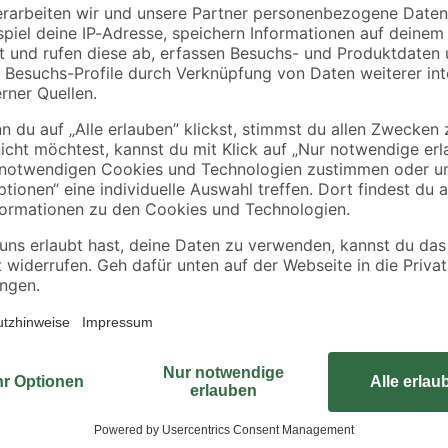
10
,
14
,
99
99
€
€
Für Wasserinstallationen in Garage
Ventiloberteil von Conmetall für e
schnell und unkompliziert durch A
hochwertigem Messing besteht, mit
Ausführungen für unterschiedliche