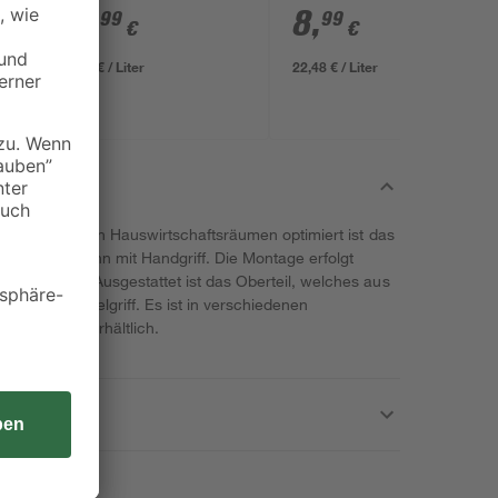
10
,
8
,
99
99
€
€
36,63 € / Liter
22,48 € / Liter
, Keller oder in Hauswirtschaftsräumen optimiert ist das
inen Wasserhahn mit Handgriff. Die Montage erfolgt
ufschrauben. Ausgestattet ist das Oberteil, welches aus
 einem Knebelgriff. Es ist in verschiedenen
 Anschlüsse erhältlich.