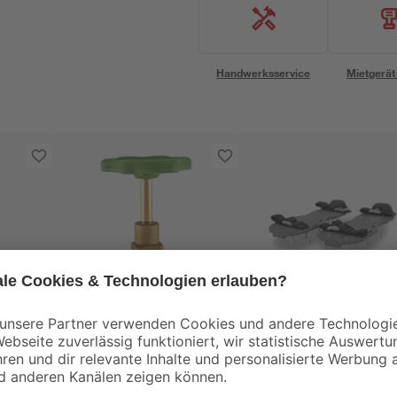
Handwerksservice
Mietgerät
Kirchhoff
toom
Schrägsitzoberteil 33
Rasenlüfterschuhe f
1)
mm (1)
Schuhgröße 37 bis 4