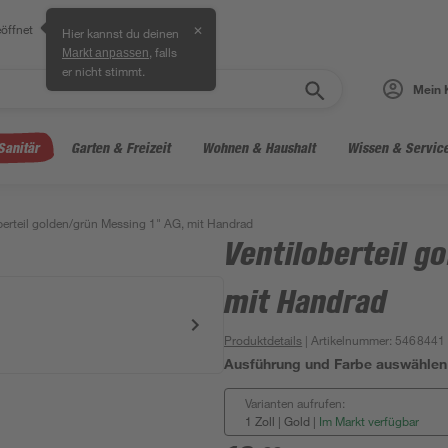
öffnet
✕
Hier kannst du deinen
, falls
Markt anpassen
er nicht stimmt.
Mein 
Sanitär
Garten & Freizeit
Wohnen & Haushalt
Wissen & Servic
berteil golden/grün Messing 1" AG, mit Handrad
Ventiloberteil g
mit Handrad
Produktdetails
| Artikelnummer
:
5468441
Ausführung und Farbe auswählen
Varianten aufrufen:
1 Zoll | Gold
|
Im Markt verfügbar