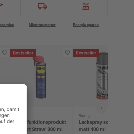
eservice
Miettransporter
Energie sparen
Bestseller
Bestseller
WD-40
Racing
ür
Multifunktionsprodukt
Lackspray schwarz
5
'Smart Straw' 300 ml
matt 400 ml