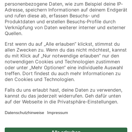
Zahlungsarten
Versandarten
Sicher einkaufen
Jetzt die toom-App herunterladen
Alle Preisangaben in EUR inkl. gesetzl. MwSt.. Die dargestellten Angebote sind unter
Umständen nicht in allen Märkten verfügbar. Die angegebenen Verfügbarkeiten beziehen
sich auf den unter "Mein Markt" ausgewählten toom Baumarkt. Alle Angebote und
Produkte nur solange der Vorrat reicht.
*Paketversand ab 59 € versandkostenfrei, gilt nicht für Artikel mit Speditionsversand, hier
fallen zusätzliche Versandkosten an.
Datenschutz
Privatsphäre
Impressum
AGB