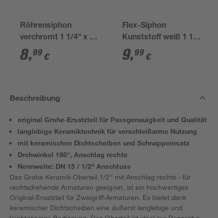
Röhrensiphon
Flex-Siphon
verchromt 1 1/4" x 32
Kunststoff weiß 1 1/2'
mm
x 40/50 mm
8
,
9
,
99
99
€
€
Beschreibung
original Grohe‑Ersatzteil für Passgenauigkeit und Qualität
langlebige Keramiktechnik für verschleißarme Nutzung
mit keramischen Dichtscheiben und Schnappeinsatz
Drehwinkel 180°, Anschlag rechts
Nennweite: DN 15 / 1/2" Anschluss
Das Grohe Keramik-Oberteil 1/2" mit Anschlag rechts - für
rechtsdrehende Armaturen geeignet, ist ein hochwertiges
Original-Ersatzteil für Zweigriff-Armaturen. Es bietet dank
keramischer Dichtscheiben eine äußerst langlebige und
leichtgängige Bedienung. Das Oberteil ist ideal zur Reparatur