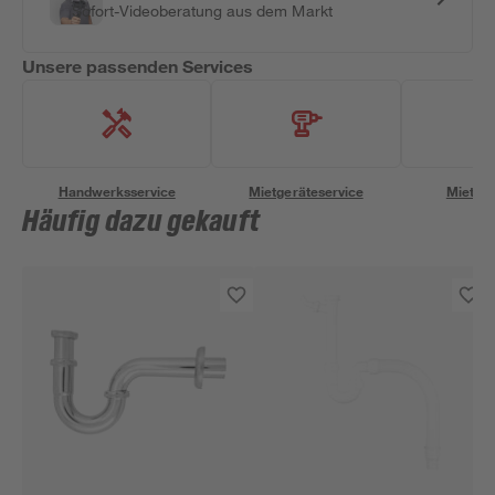
Sofort-Videoberatung aus dem Markt
Unsere passenden Services
Handwerksservice
Mietgeräteservice
Miettra
Häufig dazu gekauft