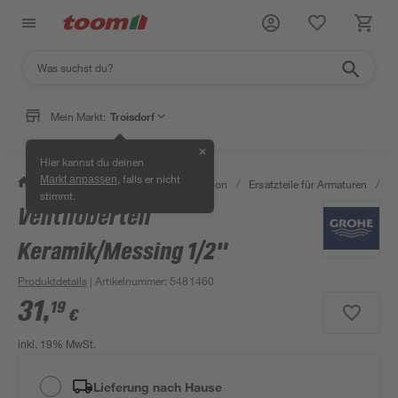
Mein Markt:
Troisdorf
✕
Hier kannst du deinen
, falls er nicht
Markt anpassen
/
Bad & Sanitär
/
Sanitärinstallation
/
Ersatzteile für Armaturen
/
Ve
stimmt.
Ventiloberteil
Keramik/Messing 1/2"
Produktdetails
| Artikelnummer
:
5481460
31
,
19
€
inkl. 19% MwSt.
Lieferung nach Hause