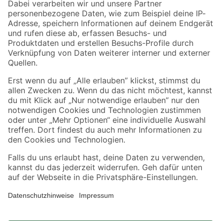
Zahlungsarten
Versandarten
Sicher einkaufen
Jetzt die toom-App herunterladen
Alle Preisangaben in EUR inkl. gesetzl. MwSt.. Die dargestellten Angebote sind unter
Umständen nicht in allen Märkten verfügbar. Die angegebenen Verfügbarkeiten beziehen
sich auf den unter "Mein Markt" ausgewählten toom Baumarkt. Alle Angebote und
Produkte nur solange der Vorrat reicht.
*Paketversand ab 59 € versandkostenfrei, gilt nicht für Artikel mit Speditionsversand, hier
fallen zusätzliche Versandkosten an.