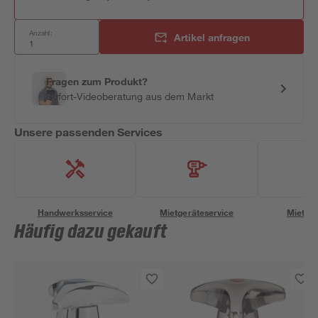
Anzahl:
Artikel anfragen
Fragen zum Produkt?
Sofort-Videoberatung aus dem Markt
Unsere passenden Services
Handwerksservice
Mietgeräteservice
Miettra
Häufig dazu gekauft