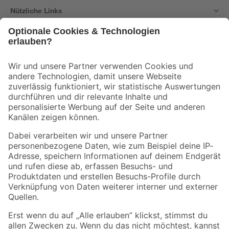
Nützliche Links
Bleib auf dem Laufenden mit unserem Newsletter
Der toom Newsletter: Keine Angebote und Aktionen mehr verpassen!
Zur Newsletter Anmeldung
Folge uns
Zahlungsarten
Versandarten
Sicher einkaufen