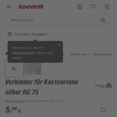
Mein Markt:
Troisdorf
✕
Hier kannst du deinen
, falls er nicht
Markt anpassen
/
Bauen & Renovieren
/
Baustoffe
/
Dachrinnen
/
Dachrinnenverbi
stimmt.
Verbinder für Kastenrinne
silber RG 75
Produktdetails
| Artikelnummer
:
3301716
5
,
99
€