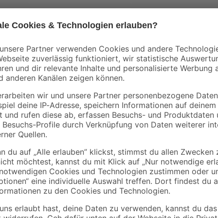
Bestseller
Bestseller
Element System
Element System
ene,
Pro-Träger weiß 41,7
Pro-Träger weiß 31,
x 0,3 x 8,4 cm
x 0,3 x 8,4 cm
1
,
1
,
69
39
€
€