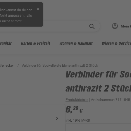
✕
ier kannst du deinen
, falls
Markt anpassen
r nicht stimmt.
Mein 
Sanitär
Garten & Freizeit
Wohnen & Haushalt
Wissen & Servic
ußenecken
/
Verbinder für Sockelleiste Eiche anthrazit 2 Stück
Verbinder für So
anthrazit 2 Stüc
Produktdetails
| Artikelnummer
:
7171649
6
,
29
€
inkl. 19% MwSt.