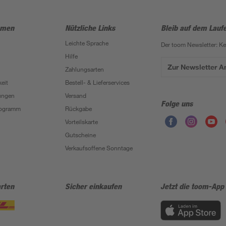
hmen
Nützliche Links
Bleib auf dem Lauf
Leichte Sprache
Der toom Newsletter: K
Hilfe
Zur Newsletter 
Zahlungsarten
eit
Bestell- & Lieferservices
ungen
Versand
Folge uns
Programm
Rückgabe
Vorteilskarte
Gutscheine
Verkaufsoffene Sonntage
rten
Sicher einkaufen
Jetzt die toom-App