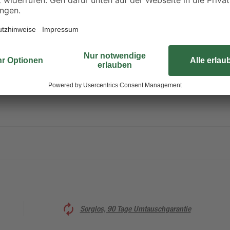
Das optisch auf das Sockelleiste
ten
deine Fußbodenleiste perfekt ab 
Beschädigungen durch Stöße und e
sorgt gleichermaßen für ein harm
und unschöne Übergänge. Das Zw
chtigkeit
Sockelleisten mit 6 cm Sockelhöh
Sorglos, 90 Tage Umtauschgarantie