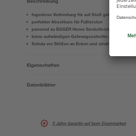
Beschreibung
fugenlose Verbindung für auf Stoß gelegte Fußleis
perfekter Abschluss für Fußleisten
passend zu EGGER Home Sockelleiste 6 cm
keine aufwändigen Gehrungsschnitte notwendig
Schutz vor Stößen an Ecken und eindringender Feu
Eigenschaften
Datenblätter
5 Jahre Garantie auf toom Eigenmarken