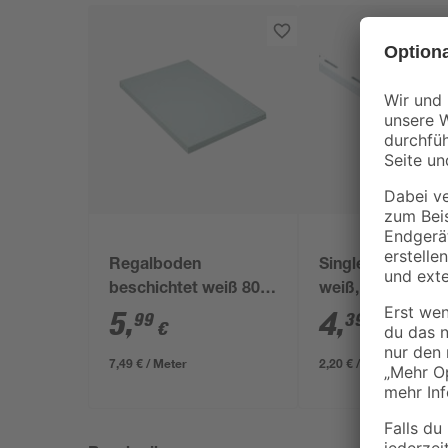
Regalboden
Single-Wandschi
beschichtet weiß 800
weiß, 200 cm
x 400 x 16 mm
5
,
4
,
99
39
€
€
7,49 € / Meter
2,20 € / Meter