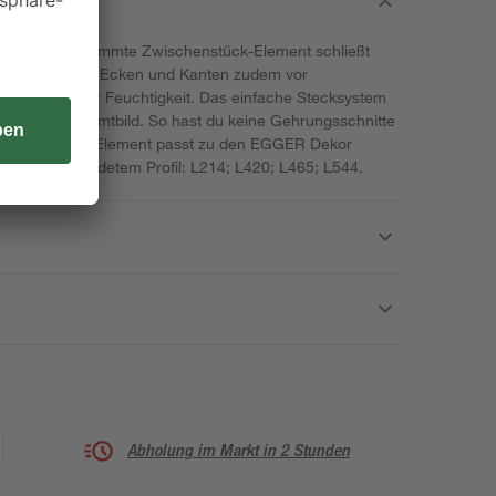
n-Dekor abgestimmte Zwischenstück-Element schließt
und schützt die Ecken und Kanten zudem vor
indringender Feuchtigkeit. Das einfache Stecksystem
onisches Gesamtbild. So hast du keine Gehrungsschnitte
ischenstück-Element passt zu den EGGER Dekor
e und abgerundetem Profil: L214; L420; L465; L544.
Abholung im Markt in 2 Stunden