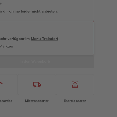
e
 dir online leider nicht anbieten.
 mehr verfügbar
im
Markt
Troisdorf
 Märkten
In den Warenkorb
eservice
Miettransporter
Energie sparen