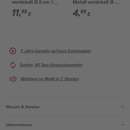
vernickelt Ø 2 cm 12-
Metall vernickelt Ø 15
tlg.
mm 4 Stück
11
,
4
,
99
99
€
€
5 Jahre Garantie auf toom Eigenmarken
Sorglos, 90 Tage Umtauschgarantie
Abholung im Markt in 2 Stunden
Wissen & Service
Unternehmen