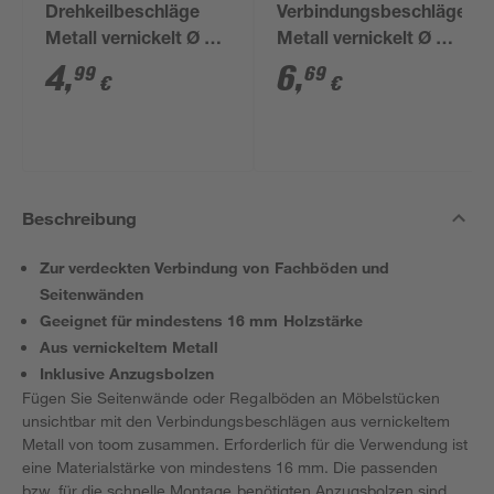
Drehkeilbeschläge
Verbindungsbeschläge
Metall vernickelt Ø 15
Metall vernickelt Ø 20
mm 4 Stück
mm 4 Stück
4
,
6
,
99
69
€
€
Beschreibung
Zur verdeckten Verbindung von Fachböden und
Seitenwänden
Geeignet für mindestens 16 mm Holzstärke
Aus vernickeltem Metall
Inklusive Anzugsbolzen
Fügen Sie Seitenwände oder Regalböden an Möbelstücken
unsichtbar mit den Verbindungsbeschlägen aus vernickeltem
Metall von toom zusammen. Erforderlich für die Verwendung ist
eine Materialstärke von mindestens 16 mm. Die passenden
bzw. für die schnelle Montage benötigten Anzugsbolzen sind