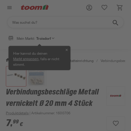
Mein Markt:
Troisdorf
✕
Hier kannst du deinen
, falls er nicht
Markt anpassen
/
Werkstatt & Maschinen
/
Werkstatteinrichtung
/
Verbindungsbeschlä
stimmt.
Verbindungsbeschläge Metall
vernickelt Ø 20 mm 4 Stück
Produktdetails
| Artikelnummer
:
1600706
7
,
99
€