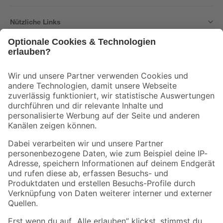
Nützliche Links
Bleib auf dem Laufenden mit unserem Newsletter
Der toom Newsletter: Keine Angebote und Aktionen mehr verpassen!
Zur Newsletter Anmeldung
Folge uns
Zahlungsarten
Versandarten
Sicher einkaufen