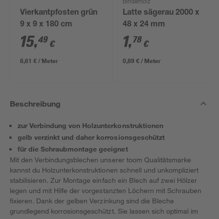
binderholz
Vierkantpfosten grün
Latte sägerau 2000 x
9 x 9 x 180 cm
48 x 24 mm
15
,
1
,
49
78
€
€
8,61 € / Meter
0,89 € / Meter
Beschreibung
zur Verbindung von Holzunterkonstruktionen
gelb verzinkt und daher korrosionsgeschützt
für die Schraubmontage geeignet
Mit den Verbindungsblechen unserer toom Qualitätsmarke
kannst du Holzunterkonstruktionen schnell und unkompliziert
stabilisieren. Zur Montage einfach ein Blech auf zwei Hölzer
legen und mit Hilfe der vorgestanzten Löchern mit Schrauben
fixieren. Dank der gelben Verzinkung sind die Bleche
grundlegend korrosionsgeschützt. Sie lassen sich optimal im