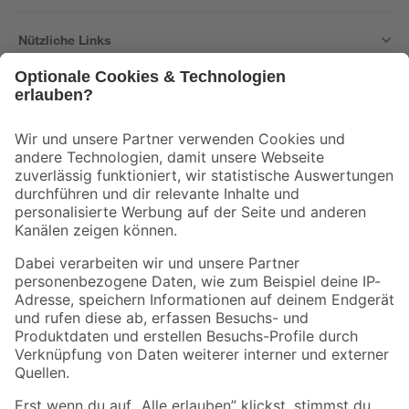
Nützliche Links
Bleib auf dem Laufenden mit unserem Newsletter
Der toom Newsletter: Keine Angebote und Aktionen mehr verpassen!
Zur Newsletter Anmeldung
Folge uns
Zahlungsarten
Versandarten
Sicher einkaufen