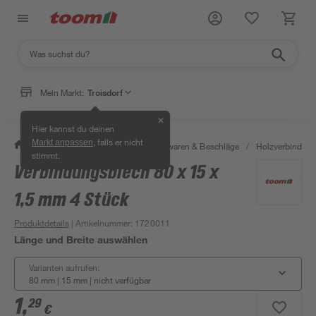
Mein Markt:
Troisdorf
✕
Hier kannst du deinen
, falls er nicht
Markt anpassen
/
Werkstatt & Maschinen
/
Eisenwaren & Beschläge
/
Holzverbinder 
stimmt.
Verbindungsblech 80 x 15 x
1,5 mm 4 Stück
Produktdetails
| Artikelnummer
:
1720011
Länge und Breite auswählen
Varianten aufrufen:
80 mm | 15 mm
|
nicht verfügbar
1
,
29
€