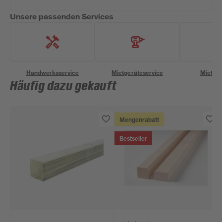
Unsere passenden Services
Handwerksservice
Mietgeräteservice
Miettra
Häufig dazu gekauft
Mengenrabatt
Bestseller