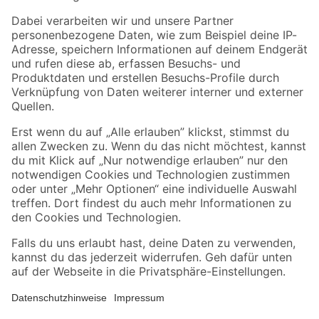
Zahlungsarten
Versandarten
Sicher einkaufen
Jetzt die toom-App herunterladen
Alle Preisangaben in EUR inkl. gesetzl. MwSt.. Die dargestellten Angebote sind unter
Umständen nicht in allen Märkten verfügbar. Die angegebenen Verfügbarkeiten beziehen
sich auf den unter "Mein Markt" ausgewählten toom Baumarkt. Alle Angebote und
Produkte nur solange der Vorrat reicht.
*Paketversand ab 59 € versandkostenfrei, gilt nicht für Artikel mit Speditionsversand, hier
fallen zusätzliche Versandkosten an.