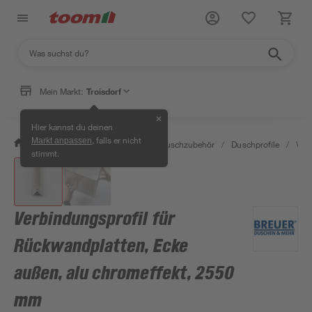
Mein Markt:
Troisdorf
✕
Hier kannst du deinen
, falls er nicht
Markt anpassen
/
Bad & Sanitär
/
Duschen
/
Duschzubehör
/
Duschprofile
/
Verb
stimmt.
Verbindungsprofil für
Rückwandplatten, Ecke
außen, alu chromeffekt, 2550
mm