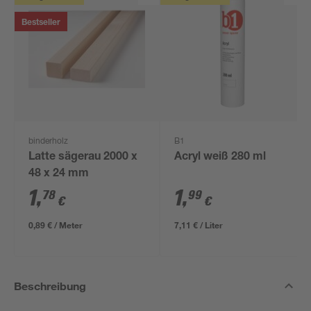
Bestseller
binderholz
B1
Latte sägerau 2000 x
Acryl weiß 280 ml
48 x 24 mm
1
,
1
,
78
99
€
€
0,89 € / Meter
7,11 € / Liter
Beschreibung