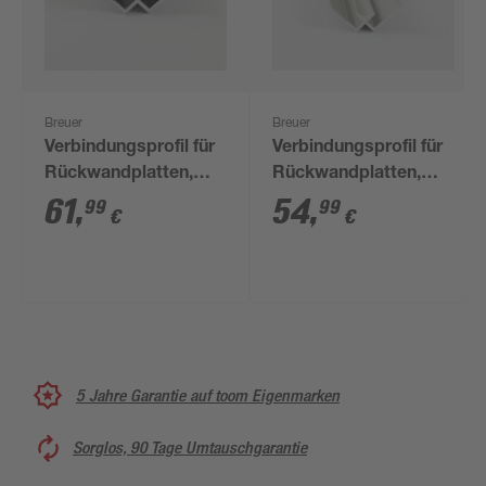
Breuer
Breuer
Verbindungsprofil für
Verbindungsprofil für
Rückwandplatten,
Rückwandplatten,
Ecke innen, schwarz
Ecke innen, alu silber
61
,
54
,
99
99
€
€
matt, 2550 mm
matt, 2550 mm
5 Jahre Garantie auf toom Eigenmarken
Sorglos, 90 Tage Umtauschgarantie