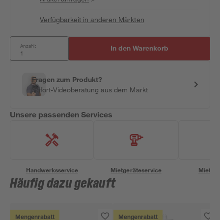
Verfügbarkeit in anderen Märkten
Anzahl:
In den Warenkorb
Fragen zum Produkt?
Sofort-Videoberatung aus dem Markt
Unsere passenden Services
Handwerksservice
Mietgeräteservice
Miettra
Häufig dazu gekauft
Mengenrabatt
Mengenrabatt