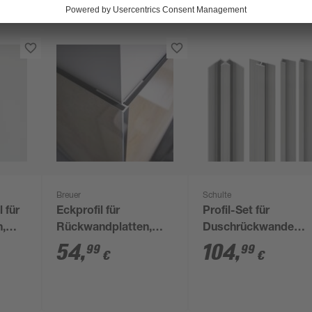
Breuer
Schulte
 für
Eckprofil für
Profil-Set für
,
Rückwandplatten,
Duschrückwande
flächenbündig, alu
'DecoDesign'
54
,
104
,
99
99
€
€
0
silber matt, 2550 mm
aluminiumfarben, 4-
teilig