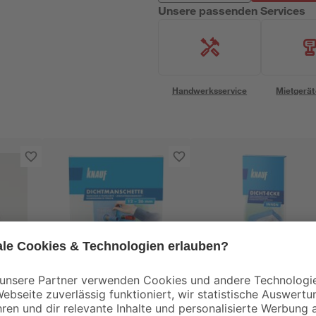
Unsere passenden Services
Handwerksservice
Mietgerät
Knauf
Knauf