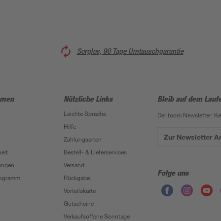
Sorglos, 90 Tage Umtauschgarantie
hmen
Nützliche Links
Bleib auf dem Lauf
Leichte Sprache
Der toom Newsletter: K
Hilfe
Zur Newsletter 
Zahlungsarten
eit
Bestell- & Lieferservices
ungen
Versand
Folge uns
Programm
Rückgabe
Vorteilskarte
Gutscheine
Verkaufsoffene Sonntage