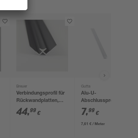
Breuer
Gutta
Verbindungsprofil für
Alu-U-
Rückwandplatten,
Abschlussprofil weiß
Ecke innen, schwarz
105 x 2 x 1,2 cm mit
44
,
7
,
99
99
€
€
matt, 2100 mm
Tropfnase
7,61 € / Meter