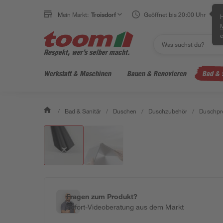
Mein Markt:
Troisdorf
Geöffnet bis 20:00 Uhr
H
e
Werkstatt & Maschinen
Bauen & Renovieren
Bad & 
/
Bad & Sanitär
/
Duschen
/
Duschzubehör
/
Duschpro
Fragen zum Produkt?
Sofort-Videoberatung aus dem Markt