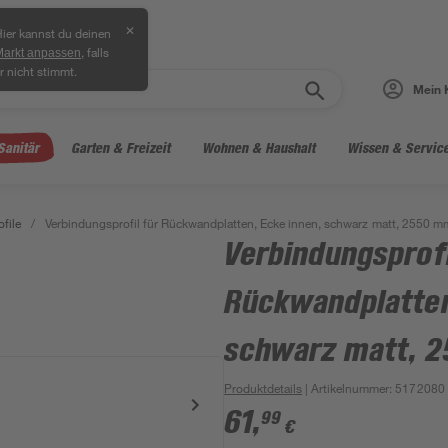
✕
ier kannst du deinen
, falls
Markt anpassen
r nicht stimmt.
Mein 
Sanitär
Garten & Freizeit
Wohnen & Haushalt
Wissen & Servic
file
/
Verbindungsprofil für Rückwandplatten, Ecke innen, schwarz matt, 2550 m
Verbindungsprofi
Rückwandplatten
schwarz matt, 
Produktdetails
| Artikelnummer
:
5172080
61
,
99
€