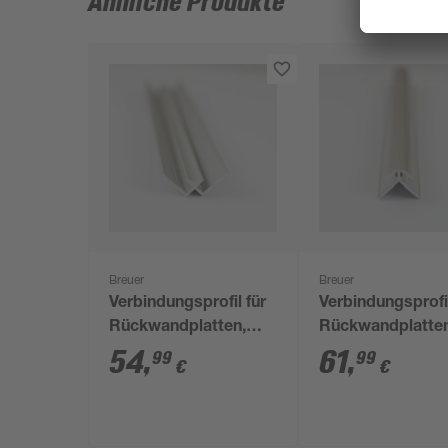
Ähnliche Produkte
Breuer
Breuer
Verbindungsprofil für
Verbindungsprofil
Rückwandplatten,
Rückwandplatten
Ecke innen, alu silber
Ecke außen, alu
54
,
61
,
99
99
€
€
matt, 2550 mm
chromeffekt, 255
mm