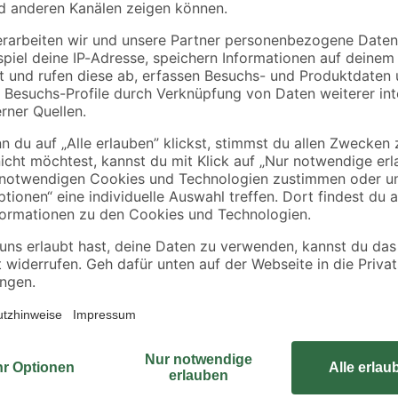
 für
Dichtmanschette 12-
Dichtecke innen
,
26 mm
550
9
,
19
,
99
99
€
€
Das Verbindungsprofil Ecke innen
gedacht. Es hat die Farbe Schwa