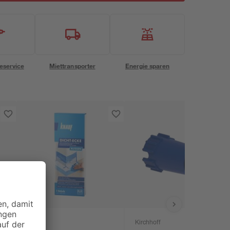
eservice
Miettransporter
Energie sparen
Knauf
Kirchhoff