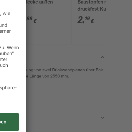
Dichtecke außen
Baustopfen nicht
druckfest Kunststoff
blau 1/2"
19
,
2
,
99
19
€
€
 ist zur Verbindung von zwei Rückwandplatten über Eck
rz matt und eine Länge von 2550 mm.