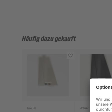
Häufig dazu gekauft
Breuer
Breuer