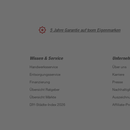
5 Jahre Garantie auf toom Eigenmarken
Wissen & Service
Unterne
Handwerksservice
Über uns
Entsorgungsservice
Karriere
Finanzierung
Presse
Übersicht Ratgeber
Nachhaltigk
Übersicht Märkte
Auszeichn
DIY-Städte-Index 2026
Affiliate-