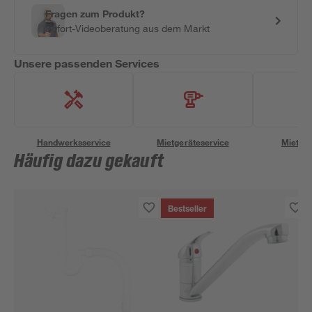
Fragen zum Produkt?
Sofort-Videoberatung aus dem Markt
Unsere passenden Services
Handwerksservice
Mietgeräteservice
Miettra
Häufig dazu gekauft
Bestseller