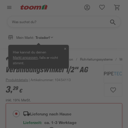
Mein Markt:
Troisdorf
✕
Hier kannst du deinen
, falls er nicht
Markt anpassen
/
Bad & Sanitär
/
Sanitärinstallation
/
Rohrleitungssysteme
/
Wasse
stimmt.
Verbindungswinkel 1/2" AG
Produktdetails
| Artikelnummer
:
10454113
3
,
29
€
inkl. 19% MwSt.
Lieferung nach Hause
Lieferzeit:
ca. 1-3 Werktage