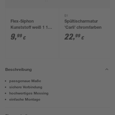
B1
Flex-Siphon
Spültischarmatur
Kunststoff weiß 1 1/2'
'Carli' chromfarben
x 40/50 mm
9
,
22
,
99
99
€
€
Beschreibung
passgenaue Maße
sichere Verbindung
hochwertiges Messing
einfache Montage