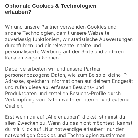
Bleib auf dem Laufenden mit unserem Newsletter
Der toom Newsletter: Keine Angebote und Aktionen mehr verpassen!
Zur Newsletter Anmeldung
Folge uns
Zahlungsarten
Versandarten
Sicher einkaufen
Jetzt die toom-App herunterladen