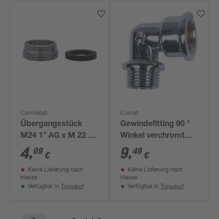
Conmetall
Cornat
Übergangsstück
Gewindefitting 90 °
M24 1" AG x M 22 1"
Winkel verchromt
AG
3/4" IG x 3/4" AG
4
,
9
,
09
49
€
€
Keine Lieferung nach
Keine Lieferung nach
Hause
Hause
Troisdorf
Troisdorf
Verfügbar in
Verfügbar in