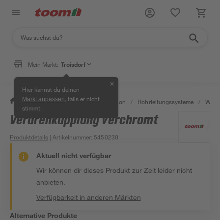
Mein Markt:
Troisdorf
✕
Hier kannst du deinen
, falls er nicht
Markt anpassen
/
Bad & Sanitär
/
Sanitärinstallation
/
Rohrleitungssysteme
/
Wasse
stimmt.
Verdrehkupplung verchromt
Produktdetails
| Artikelnummer
:
5450230
Aktuell nicht verfügbar
Wir können dir dieses Produkt zur Zeit leider nicht
anbieten.
Verfügbarkeit in anderen Märkten
Alternative Produkte