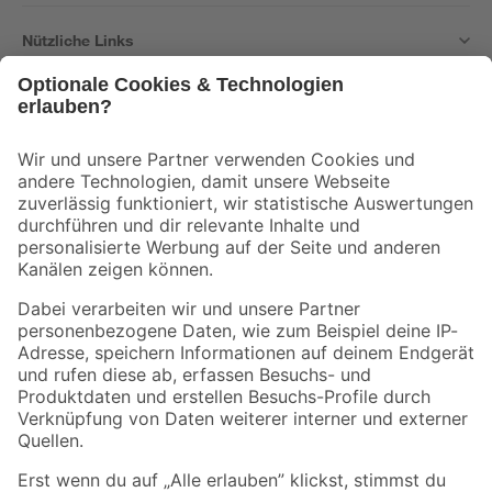
Nützliche Links
Bleib auf dem Laufenden mit unserem Newsletter
Der toom Newsletter: Keine Angebote und Aktionen mehr verpassen!
Zur Newsletter Anmeldung
Folge uns
Zahlungsarten
Versandarten
Sicher einkaufen