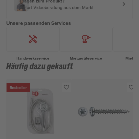
Fragen zum Produkt?
Sofort-Videoberatung aus dem Markt
Unsere passenden Services
Handwerksservice
Mietgeräteservice
Miettra
Häufig dazu gekauft
Bestseller