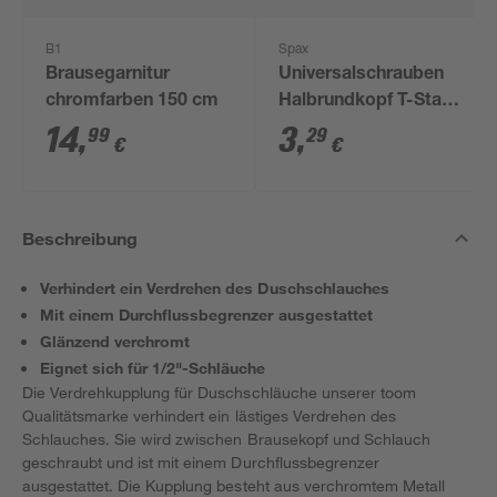
B1
Spax
Brausegarnitur
Universalschrauben
chromfarben 150 cm
Halbrundkopf T-Star
plus T20 Stahl Ø 4,5 x
14
,
3
,
99
29
€
€
20 mm 16 Stück
Beschreibung
Verhindert ein Verdrehen des Duschschlauches
Mit einem Durchflussbegrenzer ausgestattet
Glänzend verchromt
Eignet sich für 1/2"-Schläuche
Die Verdrehkupplung für Duschschläuche unserer toom
Qualitätsmarke verhindert ein lästiges Verdrehen des
Schlauches. Sie wird zwischen Brausekopf und Schlauch
geschraubt und ist mit einem Durchflussbegrenzer
ausgestattet. Die Kupplung besteht aus verchromtem Metall