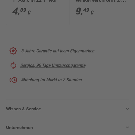
1" AG x M 22 1" AG
Winkel verchromt 3/4"
IG x 3/4" AG
4
,
9
,
09
49
€
€
5 Jahre Garantie auf toom Eigenmarken
Sorglos, 90 Tage Umtauschgarantie
Abholung im Markt in 2 Stunden
Wissen & Service
Unternehmen