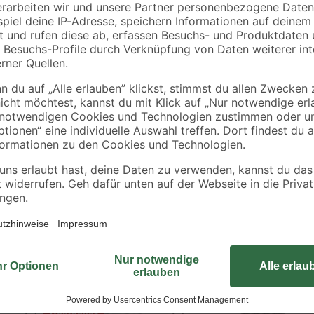
€
€
Der dicke, aus Polyester gefertig
ngsgrad
Verdunklungsgrad von bis zu 98 %.
unkompliziert auf eine Vorhangsta
zum bedarfsgerechten Kürzen des