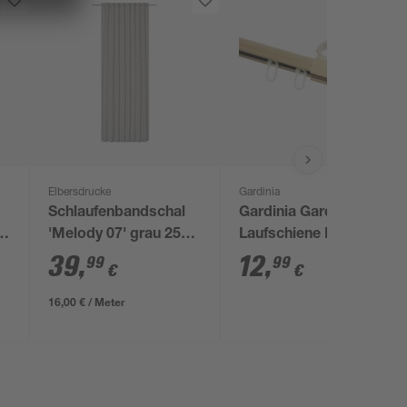
Elbersdrucke
Gardinia
Schlaufenbandschal
Gardinia Gardinia U-
u
'Melody 07' grau 255
Laufschiene Metall
x 140 cm
150 cm
39
,
12
,
99
99
€
€
16,00 € / Meter