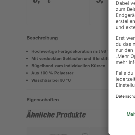
€
€
Beschreibung
Hochwertige Fertigdekoration mit 98 % Verdunklu
Mit verdeckten Schlaufen und Bleistiftfaltenband
Bügelband zum individuellen Kürzen
Aus 100 % Polyester
Waschbar bei 30 °C
Eigenschaften
Ähnliche Produkte