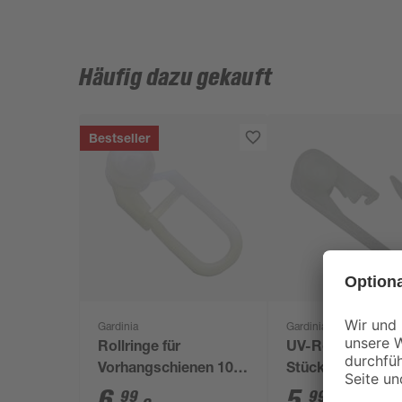
Häufig dazu gekauft
Bestseller
Gardinia
Gardinia
Rollringe für
UV-Rollringe wei
Vorhangschienen 100
Stück
Stück
6
,
5
,
99
99