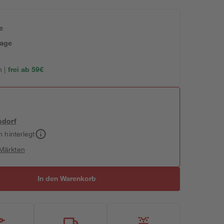
e
tage
 |
frei ab 59€
sdorf
h hinterlegt
 Märkten
In den Warenkorb