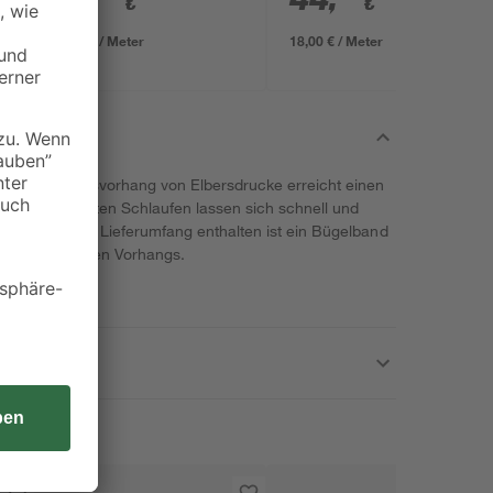
€
€
8,80 € / Meter
18,00 € / Meter
te Verdunklungsvorhang von Elbersdrucke erreicht einen
 Die verdeckten Schlaufen lassen sich schnell und
nge fädeln. Im Lieferumfang enthalten ist ein Bügelband
 255 cm langen Vorhangs.