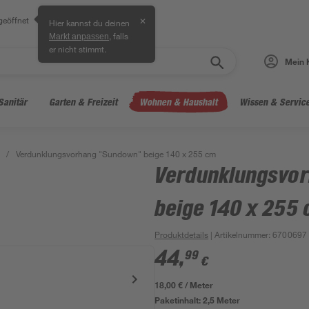
geöffnet
✕
Hier kannst du deinen
, falls
Markt anpassen
er nicht stimmt.
Mein 
Sanitär
Garten & Freizeit
Wohnen & Haushalt
Wissen & Servic
/
Verdunklungsvorhang "Sundown" beige 140 x 255 cm
Verdunklungsvo
beige 140 x 255
Produktdetails
| Artikelnummer
:
6700697
44
,
99
€
18,00 € / Meter
Paketinhalt:
2,5 Meter