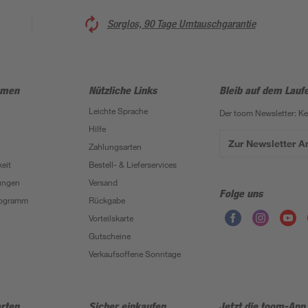
Sorglos, 90 Tage Umtauschgarantie
hmen
Nützliche Links
Bleib auf dem Lauf
Leichte Sprache
Der toom Newsletter: K
Hilfe
Zur Newsletter 
Zahlungsarten
eit
Bestell- & Lieferservices
ungen
Versand
Folge uns
Programm
Rückgabe
Vorteilskarte
Gutscheine
Verkaufsoffene Sonntage
rten
Sicher einkaufen
Jetzt die toom-App