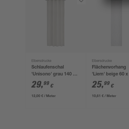
Elbersdrucke
Elbersdrucke
Schlaufenschal
Flächenvorhang
'Unisono' grau 140 x
'Liem' beige 60 x
255 cm
cm
29
,
25
,
99
99
€
€
12,00 € / Meter
10,61 € / Meter