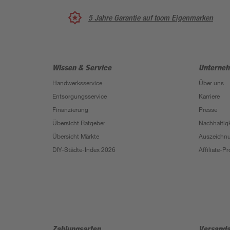
5 Jahre Garantie auf toom Eigenmarken
Wissen & Service
Unterne
Handwerksservice
Über uns
Entsorgungsservice
Karriere
Finanzierung
Presse
Übersicht Ratgeber
Nachhaltigk
Übersicht Märkte
Auszeichn
DIY-Städte-Index 2026
Affiliate-
Zahlungsarten
Versanda