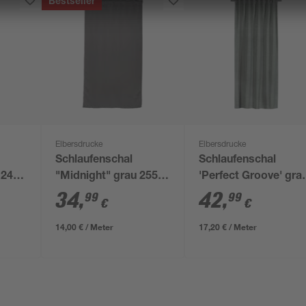
Bestseller
Elbersdrucke
Elbersdrucke
Schlaufenschal
Schlaufenschal
 245
"Midnight" grau 255 x
'Perfect Groove' gra
140 cm
135 x 255 cm
34
,
42
,
99
99
€
€
14,00 € / Meter
17,20 € / Meter