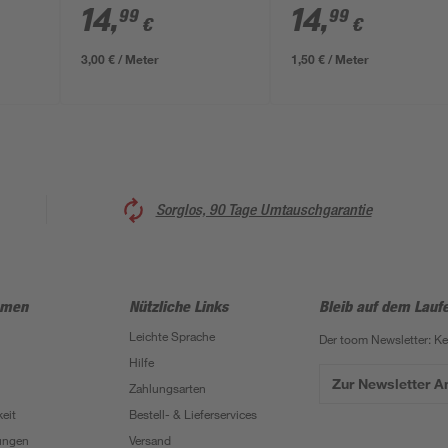
schwarz 2-fach 5 m
14
,
14
,
99
99
€
€
3,00 € / Meter
1,50 € / Meter
Sorglos, 90 Tage Umtauschgarantie
hmen
Nützliche Links
Bleib auf dem Lauf
Leichte Sprache
Der toom Newsletter: K
Hilfe
Zur Newsletter 
Zahlungsarten
eit
Bestell- & Lieferservices
ungen
Versand