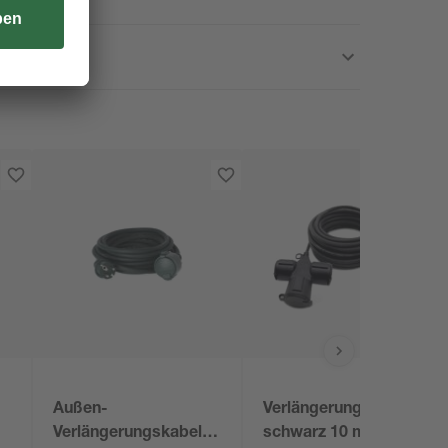
Außen-
Verlängerungskabel
Verlängerungskabel
schwarz 10 m mit 3