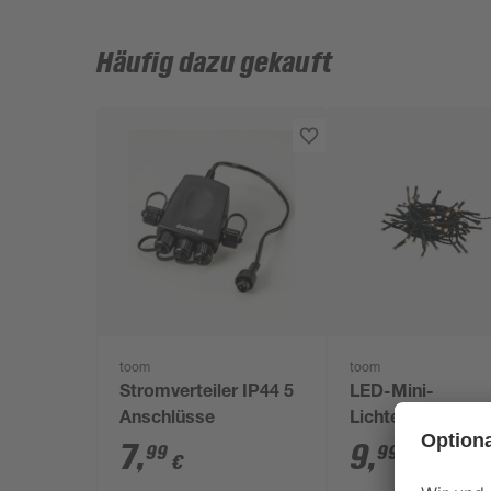
Häufig dazu gekauft
toom
toom
Stromverteiler IP44 5
LED-Mini-
Anschlüsse
Lichterkette 40 
warmweiß 270 
7
,
9
,
99
99
€
€