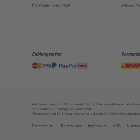
DIY-Städte-Index 2026
Affiliate-
Zahlungsarten
Versanda
Alle Preisangaben in EUR inkl. gesetzl. MwSt.. Die dargestellten Angebote 
und Produkte nur solange der Vorrat reicht.
*Paketversand ab 59 € versandkostenfrei, gilt nicht für Artikel mit Speditionsv
Datenschutz
Privatsphäre
Impressum
AGB
Nutzun