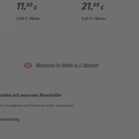
H07RN-F 3G 1,5 mm²
Steckdosen
11
,
21
,
99
99
€
€
grün 1-fach 5 m
2,40 € / Meter
2,20 € / Meter
Abholung im Markt in 2 Stunden
enden mit unserem Newsletter
eine Angebote und Aktionen mehr verpassen!
Anmeldung