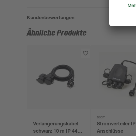
Kundenbewertungen
Ähnliche Produkte
toom
Verlängerungskabel
Stromverteiler I
schwarz 10 m IP 44
Anschlüsse