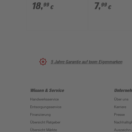
zwei Steckflächen
18
,
7
,
99
99
€
€
5 Jahre Garantie auf toom Eigenmarken
Wissen & Service
Unterne
Handwerksservice
Über uns
Entsorgungsservice
Karriere
Finanzierung
Presse
Übersicht Ratgeber
Nachhaltigk
Übersicht Märkte
Auszeichn