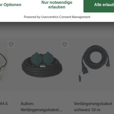
P44 5
Außen-
Verlängerungskabel
Verlängerungskabel
schwarz 10 m