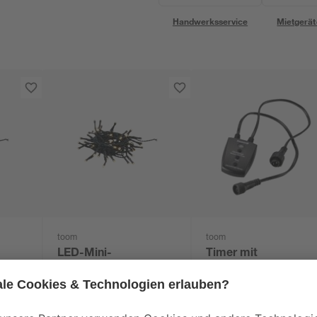
Handwerksservice
Mietgerät
toom
toom
LED-Mini-
Timer mit
LEDs
Lichterkette 160 LEDs
Dämmerungssensor
cm
warmweiß 1110 cm
für toom-System
19
,
8
,
99
99
€
€