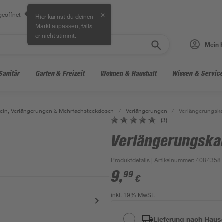
geöffnet
✕
Hier kannst du deinen
, falls
Markt anpassen
er nicht stimmt.
Mein 
Sanitär
Garten & Freizeit
Wohnen & Haushalt
Wissen & Servic
ln, Verlängerungen & Mehrfachsteckdosen
/
Verlängerungen
/
Verlängerungsk
(3)
Verlängerungska
Produktdetails
| Artikelnummer
:
4084358
9
,
99
€
inkl. 19% MwSt.
Lieferung nach Haus