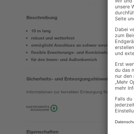
Beschreibung
10 m lang
robust und wetterfest
ermöglicht Anschluss an schwer erreichbare Stelle
flexible Erweiterungs- und Kombinationsmöglichk
für den Innen- und Außenbereich
Sicherheits- und Entsorgungshinweise
Informationen zur korrekten Entsorgung findest du
hier
.
Eigenschaften