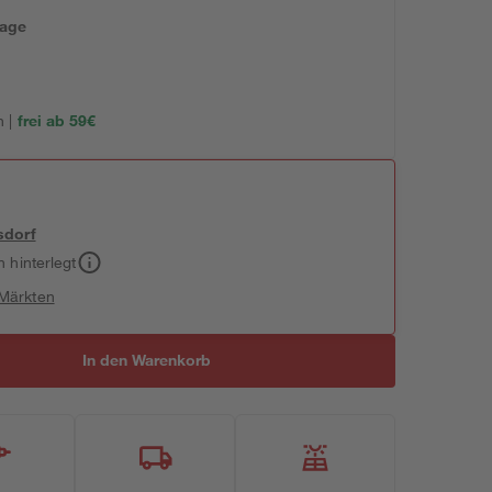
tage
 |
frei ab 59€
sdorf
h hinterlegt
 Märkten
In den Warenkorb