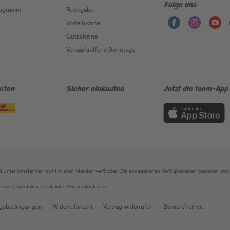
Folge uns
Programm
Rückgabe
Vorteilskarte
Gutscheine
Verkaufsoffene Sonntage
rten
Sicher einkaufen
Jetzt die toom-App
sind unter Umständen nicht in allen Märkten verfügbar. Die angegebenen Verfügbarkeiten beziehen s
ersand, hier fallen zusätzliche Versandkosten an.
gsbedingungen
Widerrufsrecht
Vertrag widerrufen
Barrierefreiheit