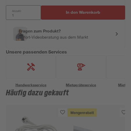
Anzahl:
In den Warenkorb
Fragen zum Produkt?
Sofort-Videoberatung aus dem Markt
Unsere passenden Services
Handwerksservice
Mietgeräteservice
Miettra
Häufig dazu gekauft
Mengenrabatt