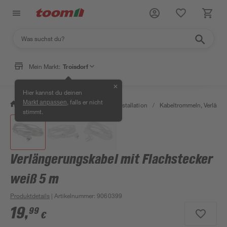
Mein Markt:
Troisdorf
✕
Hier kannst du deinen
, falls er nicht
Markt anpassen
/
Bauen & Renovieren
/
Elektroinstallation
/
Kabeltrommeln, Verläng
stimmt.
Verlängerungskabel mit Flachstecker
weiß 5 m
Produktdetails
| Artikelnummer
:
9060399
19
,
99
€