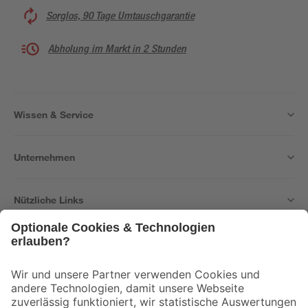
Sorglos, 90 Tage Umtauschgarantie
Abholung im Markt in 2 Stunden
Wissen & Service
Unternehmen
Nützliche Links
Bleib auf dem Laufenden mit unserem Newsletter
Der toom Newsletter: Keine Angebote und Aktionen mehr verpassen!
Zur Newsletter Anmeldung