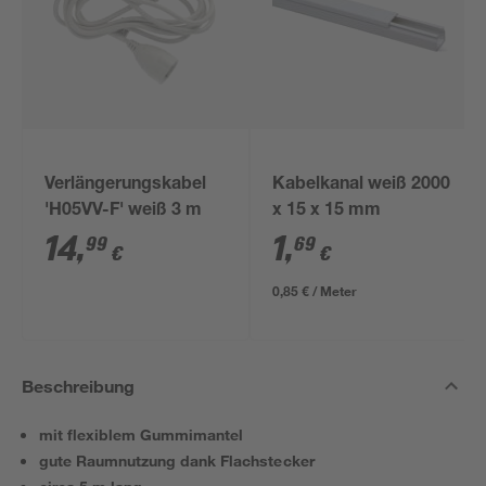
Verlängerungskabel
Kabelkanal weiß 2000
'H05VV-F' weiß 3 m
x 15 x 15 mm
14
,
1
,
99
69
€
€
0,85 € / Meter
Beschreibung
mit flexiblem Gummimantel
gute Raumnutzung dank Flachstecker