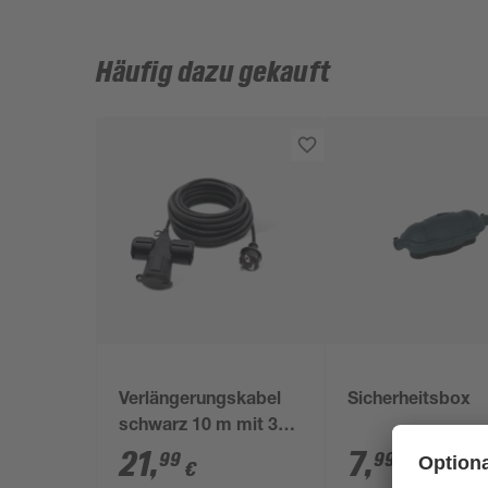
Häufig dazu gekauft
Verlängerungskabel
Sicherheitsbox
schwarz 10 m mit 3
Steckdosen
21
,
7
,
99
99
€
€