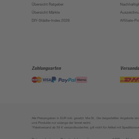
Übersicht Ratgeber
Nachhaltigk
Übersicht Märkte
Auszeichn
DIY-Städte-Index 2026
Affiliate-
Zahlungsarten
Versanda
Alle Preisangaben in EUR inkl. gesetzl. MwSt.. Die dargestellten Angebote 
und Produkte nur solange der Vorrat reicht.
*Paketversand ab 59 € versandkostenfrei, gilt nicht für Artikel mit Speditionsv