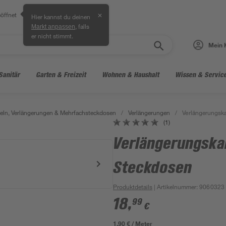
öffnet
✕
Hier kannst du deinen
, falls
Markt anpassen
er nicht stimmt.
Mein 
Sanitär
Garten & Freizeit
Wohnen & Haushalt
Wissen & Servic
ln, Verlängerungen & Mehrfachsteckdosen
/
Verlängerungen
/
Verlängerungsk
(1)
Verlängerungska
Steckdosen
Produktdetails
| Artikelnummer
:
9060323
18
,
99
€
1,90 € / Meter