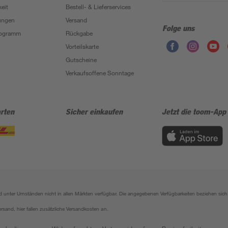
eit
Bestell- & Lieferservices
ungen
Versand
Folge uns
Programm
Rückgabe
Vorteilskarte
Gutscheine
Verkaufsoffene Sonntage
rten
Sicher einkaufen
Jetzt die toom-App
sind unter Umständen nicht in allen Märkten verfügbar. Die angegebenen Verfügbarkeiten beziehen s
ersand, hier fallen zusätzliche Versandkosten an.