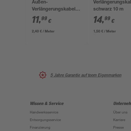
Außen-
Verlängerungska
Verlängerungskabel
schwarz 10 m
H07RN-F 3G 1,5 mm²
11
,
14
,
99
99
€
€
grün 1-fach 5 m
2,40 € / Meter
1,50 € / Meter
5 Jahre Garantie auf toom Eigenmarken
Wissen & Service
Unterne
Handwerksservice
Über uns
Entsorgungsservice
Karriere
Finanzierung
Presse