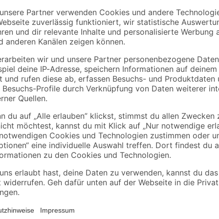
1,50 € / Meter
Das Verlängerungskabel ist 10 m la
Strom zu versorgen. Zusätzlich ve
eine Abdeckkappe vor Nässe gesc
Außenbereich einsetzen. Die robu
Sicherheit und die langlebige Qual