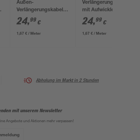
Außen-
Verlängerungskabel
Verlängerungskabel
mit Aufwickler
schwarz 2-fach 15 m
schwarz 15 m
24
,
24
,
99
99
€
€
1,67 € / Meter
1,67 € / Meter
Abholung im Markt in 2 Stunden
enden mit unserem Newsletter
eine Angebote und Aktionen mehr verpassen!
Anmeldung