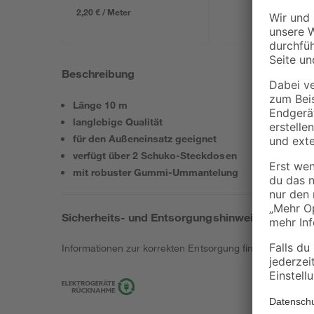
2,20 € / Meter
Beschreibung
Länge 10 m
langlebige Qualität
für den Außeneinsatz geeignet
verfügt über 2 Schuko-Steckdosen
mit robuster Gummi-Ummantelung
Sicherheits- und Entsorgungshinweise
Informationen zur korrekten Entsorgung findest du
hier
.