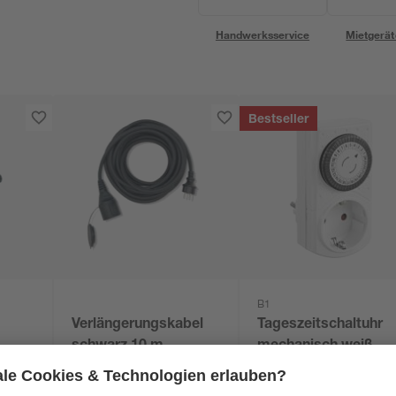
Handwerksservice
Mietgerät
Bestseller
B1
Verlängerungskabel
Tageszeitschaltuhr
schwarz 10 m
mechanisch weiß
14
,
2
,
99
49
€
€