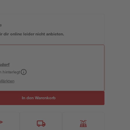
e
 dir online leider nicht anbieten.
sdorf
h hinterlegt
 Märkten
In den Warenkorb