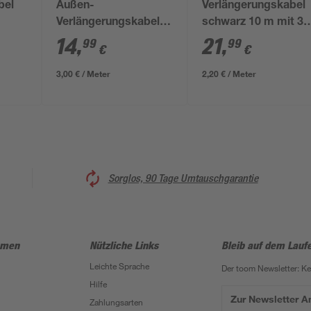
bel
Außen-
Verlängerungskabel
Verlängerungskabel
schwarz 10 m mit 3
schwarz 2-fach 5 m
Steckdosen
14
,
21
,
99
99
€
€
3,00 € / Meter
2,20 € / Meter
Sorglos, 90 Tage Umtauschgarantie
hmen
Nützliche Links
Bleib auf dem Lauf
Leichte Sprache
Der toom Newsletter: K
Hilfe
Zur Newsletter 
Zahlungsarten