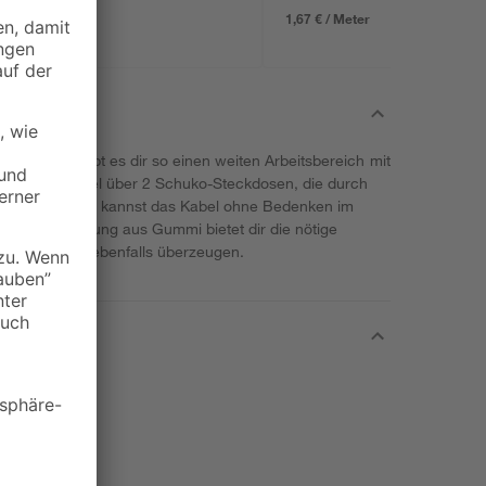
1,67 € / Meter
ng und erlaubt es dir so einen weiten Arbeitsbereich mit
rfügt das Kabel über 2 Schuko-Steckdosen, die durch
hützt sind. Du kannst das Kabel ohne Bedenken im
ste Ummantelung aus Gummi bietet dir die nötige
ität wird dich ebenfalls überzeugen.