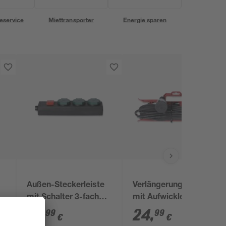
eservice
Miettransporter
Energie sparen
Außen-Steckerleiste
Verlängerungskabel
mit Schalter 3-fach
mit Aufwickler
schwarz/grün
schwarz 15 m
12
,
24
,
99
99
€
€