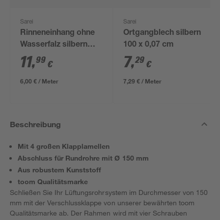
Sarei
Sarei
Rinneneinhang ohne
Ortgangblech silbern
Wasserfalz silbern
100 x 0,07 cm
200 cm
11
,
7
,
99
29
€
€
6,00 € / Meter
7,29 € / Meter
Beschreibung
Mit 4 großen Klapplamellen
Abschluss für Rundrohre mit Ø 150 mm
Aus robustem Kunststoff
toom Qualitätsmarke
Schließen Sie Ihr Lüftungsrohrsystem im Durchmesser von 150
mm mit der Verschlussklappe von unserer bewährten toom
Qualitätsmarke ab. Der Rahmen wird mit vier Schrauben