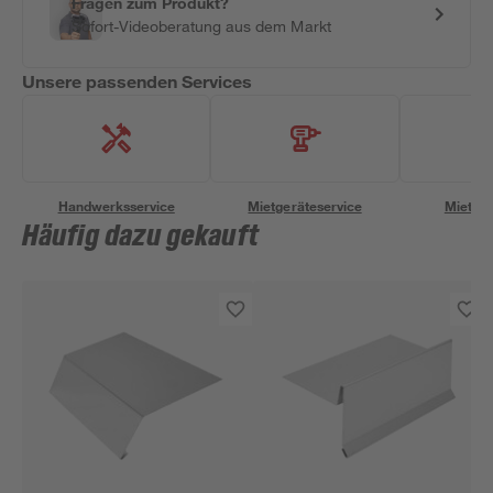
Fragen zum Produkt?
Sofort-Videoberatung aus dem Markt
Unsere passenden Services
Handwerksservice
Mietgeräteservice
Miettra
Häufig dazu gekauft