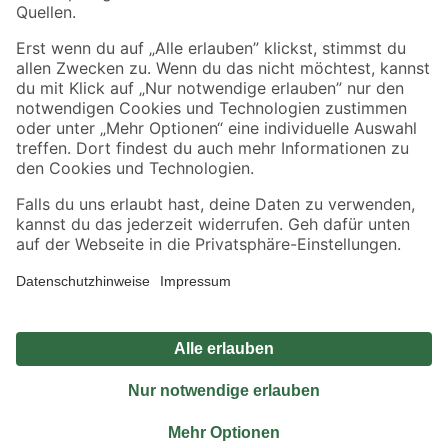
Sicher einkaufen
Jetzt die toom-App herunterladen
Alle Preisangaben in EUR inkl. gesetzl. MwSt.. Die dargestellten Angebote sind unter
Umständen nicht in allen Märkten verfügbar. Die angegebenen Verfügbarkeiten beziehen
sich auf den unter "Mein Markt" ausgewählten toom Baumarkt. Alle Angebote und
Produkte nur solange der Vorrat reicht.
*Paketversand ab 59 € versandkostenfrei, gilt nicht für Artikel mit Speditionsversand, hier
fallen zusätzliche Versandkosten an.
Datenschutz
Privatsphäre
Impressum
AGB
Nutzungsbedingungen
Widerrufsrecht
Vertrag widerrufen
Barrierefreiheit
© 2026 toom Baumarkt GmbH