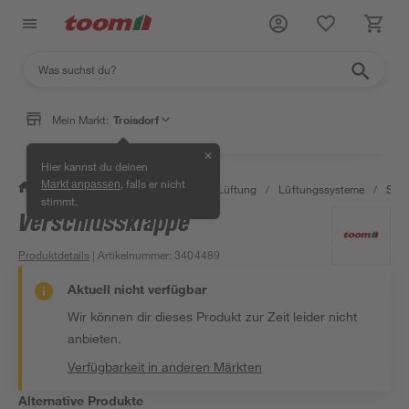
Mein Markt:
Troisdorf
✕
Hier kannst du deinen
, falls er nicht
Markt anpassen
/
Bauen & Renovieren
/
Klima & Lüftung
/
Lüftungssysteme
/
Schl
stimmt.
Verschlussklappe
Produktdetails
| Artikelnummer
:
3404489
Aktuell nicht verfügbar
Wir können dir dieses Produkt zur Zeit leider nicht
anbieten.
Verfügbarkeit in anderen Märkten
Alternative Produkte