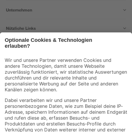
Unternehmen
Nützliche Links
Bleib auf dem Laufenden mit unserem Newsletter
Der toom Newsletter: Keine Angebote und Aktionen mehr verpassen!
Zur Newsletter Anmeldung
Folge uns
Zahlungsarten
Versandarten