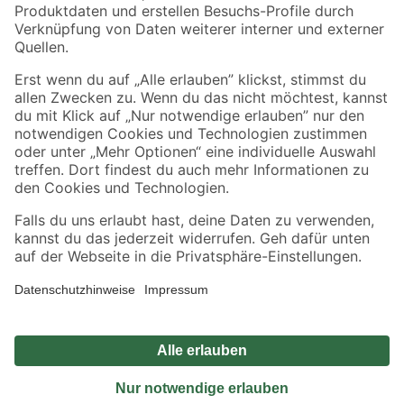
Sicher einkaufen
Jetzt die toom-App herunterladen
Alle Preisangaben in EUR inkl. gesetzl. MwSt.. Die dargestellten Angebote sind unter
Umständen nicht in allen Märkten verfügbar. Die angegebenen Verfügbarkeiten beziehen
sich auf den unter "Mein Markt" ausgewählten toom Baumarkt. Alle Angebote und
Produkte nur solange der Vorrat reicht.
*Paketversand ab 59 € versandkostenfrei, gilt nicht für Artikel mit Speditionsversand, hier
fallen zusätzliche Versandkosten an.
Datenschutz
Privatsphäre
Impressum
AGB
Nutzungsbedingungen
Widerrufsrecht
Vertrag widerrufen
Barrierefreiheit