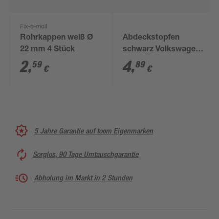
Fix-o-moll
Rohrkappen weiß Ø
Abdeckstopfen
22 mm 4 Stück
schwarz Volkswagen
823863203, 5 Stück
2
,
4
,
59
89
€
€
5 Jahre Garantie auf toom Eigenmarken
Sorglos, 90 Tage Umtauschgarantie
Abholung im Markt in 2 Stunden