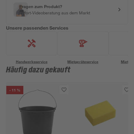
Fragen zum Produkt?
Sofort-Videoberatung aus dem Markt
Unsere passenden Services
Handwerksservice
Mietgeräteservice
Miettra
Häufig dazu gekauft
- 11 %