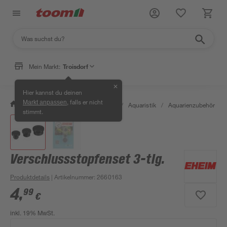
Mein Markt:
Troisdorf
✕
Hier kannst du deinen
, falls er nicht
Markt anpassen
/
Garten & Freizeit
/
Tierbedarf
/
Aquaristik
/
Aquarienzubehör
/
stimmt.
Verschlussstopfenset 3-tlg.
Produktdetails
| Artikelnummer
:
2660163
4
,
99
€
inkl. 19% MwSt.