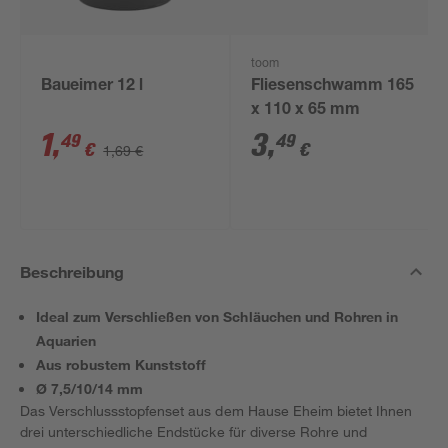
toom
Baueimer 12 l
Fliesenschwamm 165
x 110 x 65 mm
1
,
3
,
49
49
€
€
1,69 €
Beschreibung
Ideal zum Verschließen von Schläuchen und Rohren in
Aquarien
Aus robustem Kunststoff
Ø 7,5/10/14 mm
Das Verschlussstopfenset aus dem Hause Eheim bietet Ihnen
drei unterschiedliche Endstücke für diverse Rohre und