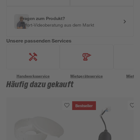
Fragen zum Produkt?
Sofort-Videoberatung aus dem Markt
Unsere passenden Services
Handwerksservice
Mietgeräteservice
Miettra
Häufig dazu gekauft
Bestseller