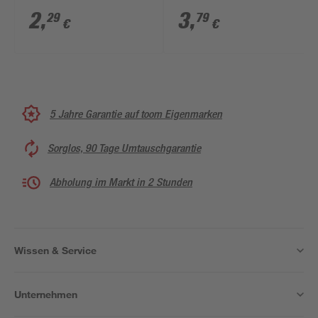
cm
2,4 cm
2
,
3
,
29
79
€
€
5 Jahre Garantie auf toom Eigenmarken
Sorglos, 90 Tage Umtauschgarantie
Abholung im Markt in 2 Stunden
Wissen & Service
Unternehmen