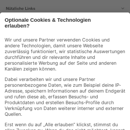
Nützliche Links
Bleib auf dem Laufenden mit unserem Newsletter
Der toom Newsletter: Keine Angebote und Aktionen mehr verpassen!
Zur Newsletter Anmeldung
Folge uns
Zahlungsarten
Versandarten
Sicher einkaufen