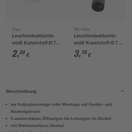
Kopp
REV Ritter
Leuchtenbaldachin
Leuchtenbaldachin
weiß Kunststoff Ø 7,5
weiß Kunststoff Ø 7 x
cm
2,4 cm
2
,
3
,
29
79
€
€
Beschreibung
zur Aufputzmontage oder Montage auf Geräte- und
Abzweigdosen
5 ausbrechbare Öffnungen für Leitungen im Deckel
mit Drehverschluss-Deckel