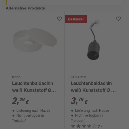
Alternative Produkte
Bestseller
Kopp
REV Ritter
Leuchtenbaldachin
Leuchtenbaldachin
weiß Kunststoff Ø
weiß Kunststoff Ø 7
7,5 cm
x 2,4 cm
2
,
3
,
29
79
€
€
Lieferung nach Hause
Lieferung nach Hause
Nicht verfügbar in
Nicht verfügbar in
Troisdorf
Troisdorf
(1)