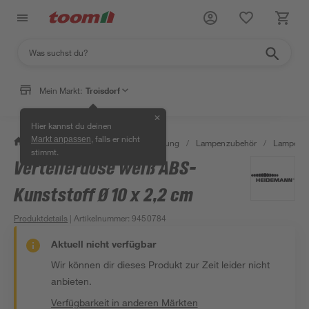
Mein Markt:
Troisdorf
✕
Hier kannst du deinen
, falls er nicht
Markt anpassen
/
Wohnen & Haushalt
/
Beleuchtung
/
Lampenzubehör
/
Lampen-B
stimmt.
Verteilerdose weiß ABS-
Kunststoff Ø 10 x 2,2 cm
Produktdetails
| Artikelnummer
:
9450784
Aktuell nicht verfügbar
Wir können dir dieses Produkt zur Zeit leider nicht
anbieten.
Verfügbarkeit in anderen Märkten