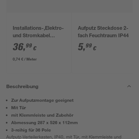
Installations-,Elektro-
Aufputz Steckdose 2-
und Stromkabel
fach Feuchtraum IP44
NYM-J 3x1,5mm² 50
36
,
5
,
99
99
€
€
m
0,74 € / Meter
Beschreibung
Zur Aufputzmontage geeignet
Mit Tür
mit Klemmleiste und Zubehör
Abmessung 287 x 526 x 112mm
3-reihig für 36 Pole
Aufputz-Verteilerkasten, IP40, mit Tür, mit Klemmleiste und