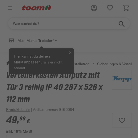
Mein Markt:
Troisdorf
✕
Hier kannst du deinen
, falls er nicht
Markt anpassen
/
Bauen & Renovieren
/
Elektroinstallation
/
Sicherungen & Verteilerk
stimmt.
Verteilerkasten Aufputz mit
Tür 3 reihig IP 40 287 x 526 x
112 mm
Produktdetails
| Artikelnummer
:
9160084
49
,
99
€
inkl. 19% MwSt.