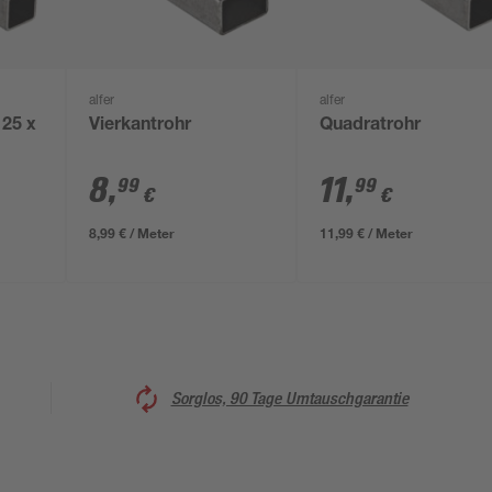
alfer
alfer
 25 x
Vierkantrohr
Quadratrohr
8
,
11
,
99
99
€
€
8,99 € / Meter
11,99 € / Meter
Sorglos, 90 Tage Umtauschgarantie