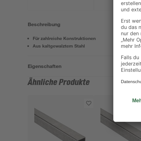
Beschreibung
Für zahlreiche Konstruktionen
Aus kaltgewalztem Stahl
Eigenschaften
Ähnliche Produkte