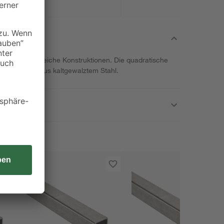
lfer® für zahlreiche Konstruktionen. Die quadratische
ohr besteht aus kaltgewalztem Stahl.