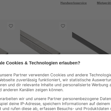
Handwerksservice
Mietgerät
alfer
alfer
 25 x
Rohr 2 cm
Walzblech flach 100 
2 x 0,4 cm
15
,
5
,
99
79
€
€
8,00 € / Meter
5,79 € / Meter