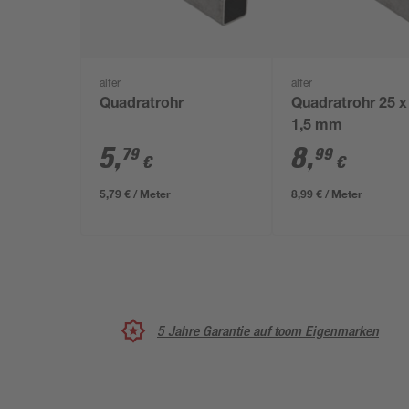
alfer
alfer
Quadratrohr
Quadratrohr 25 x
1,5 mm
5
,
8
,
79
99
€
€
5,79 € / Meter
8,99 € / Meter
5 Jahre Garantie auf toom Eigenmarken