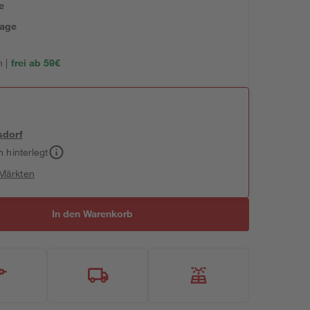
e
tage
 |
frei ab 59€
sdorf
h hinterlegt
 Märkten
In den Warenkorb