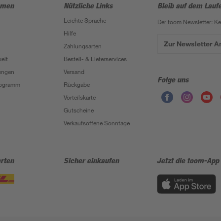
hmen
Nützliche Links
Bleib auf dem Lauf
Leichte Sprache
Der toom Newsletter: K
Hilfe
Zur Newsletter 
Zahlungsarten
eit
Bestell- & Lieferservices
ungen
Versand
Folge uns
Programm
Rückgabe
Vorteilskarte
Gutscheine
Verkaufsoffene Sonntage
rten
Sicher einkaufen
Jetzt die toom-App