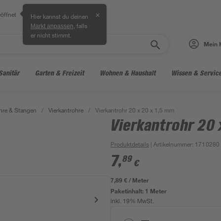
öffnet
✕
Hier kannst du deinen
, falls
Markt anpassen
er nicht stimmt.
Mein 
Sanitär
Garten & Freizeit
Wohnen & Haushalt
Wissen & Servic
hre & Stangen
/
Vierkantrohre
/
Vierkantrohr 20 x 20 x 1,5 mm
Vierkantrohr 20 
Produktdetails
| Artikelnummer
:
1710280
7
,
89
€
7,89 € / Meter
Paketinhalt:
1 Meter
inkl. 19% MwSt.