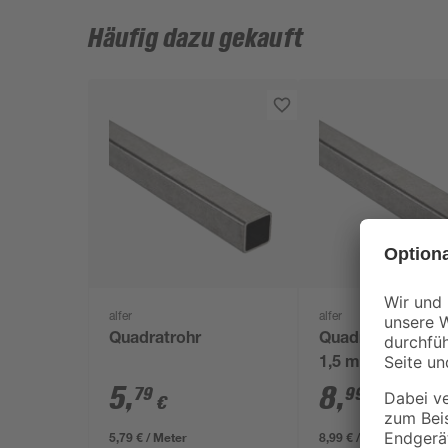
Häufig dazu gekauft
alfer
alfer
Quadratrohr
Quadratrohr 25 x
1,5 mm
5
,
8
,
79
99
€
€
5,79 € / Meter
8,99 € / Meter