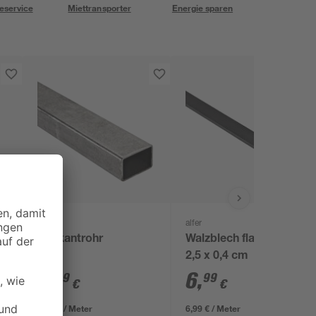
eservice
Miettransporter
Energie sparen
alfer
alfer
x
Vierkantrohr
Walzblech flach 100 x
2,5 x 0,4 cm
8
,
6
,
99
99
€
€
8,99 € / Meter
6,99 € / Meter