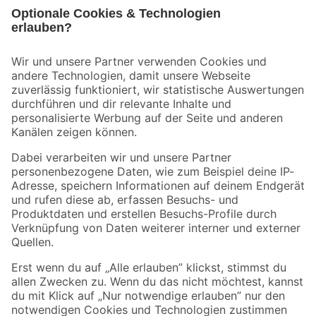
Bleib auf dem Laufenden mit unserem Newsletter
Der toom Newsletter: Keine Angebote und Aktionen mehr verpassen!
Zur Newsletter Anmeldung
Folge uns
Zahlungsarten
Versandarten
Sicher einkaufen
Jetzt die toom-App herunterladen