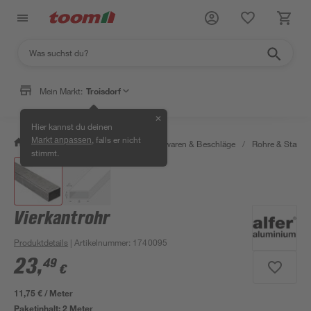
Mein Markt:
Troisdorf
✕
Hier kannst du deinen
, falls er nicht
Markt anpassen
/
Werkstatt & Maschinen
/
Eisenwaren & Beschläge
/
Rohre & Stange
stimmt.
Vierkantrohr
Produktdetails
| Artikelnummer
:
1740095
23
,
49
€
11,75 € / Meter
Paketinhalt:
2 Meter