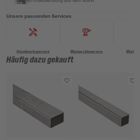
Sofort-Videoberatung aus dem Markt
Unsere passenden Services
Handwerksservice
Mietgeräteservice
Miettra
Häufig dazu gekauft