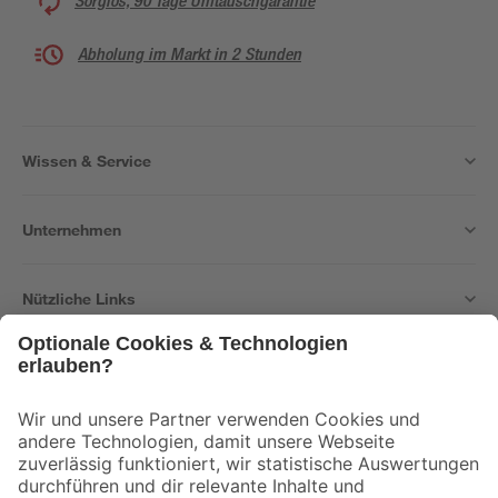
Sorglos, 90 Tage Umtauschgarantie
Abholung im Markt in 2 Stunden
Wissen & Service
Unternehmen
Nützliche Links
Bleib auf dem Laufenden mit unserem Newsletter
Der toom Newsletter: Keine Angebote und Aktionen mehr verpassen!
Zur Newsletter Anmeldung