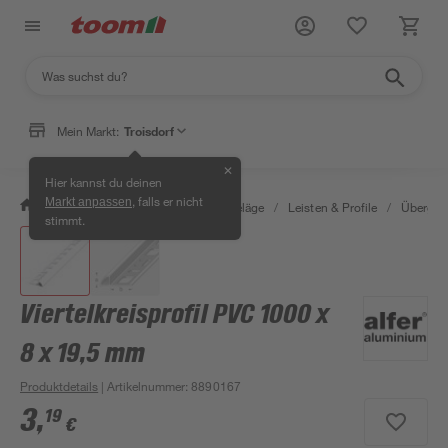
Mein Markt:
Troisdorf
✕
Hier kannst du deinen
, falls er nicht
Markt anpassen
/
Bauen & Renovieren
/
Bodenbeläge
/
Leisten & Profile
/
Übergang
stimmt.
Viertelkreisprofil PVC 1000 x
8 x 19,5 mm
Produktdetails
| Artikelnummer
:
8890167
3
,
19
€