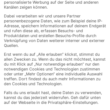
Folge uns
Zahlungsarten
Versandarten
Sicher einkaufen
Jetzt die toom-App herunterladen
Alle Preisangaben in EUR inkl. gesetzl. MwSt.. Die dargestellten Angebote sind unter
Umständen nicht in allen Märkten verfügbar. Die angegebenen Verfügbarkeiten beziehen
sich auf den unter "Mein Markt" ausgewählten toom Baumarkt. Alle Angebote und