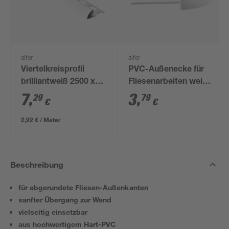
alfer
alfer
Viertelkreisprofil
PVC-Außenecke für
brilliantweiß 2500 x
Fliesenarbeiten weiß,
19,5 x 8 mm
4er-Set
7
,
3
,
29
79
€
€
2,92 € / Meter
Beschreibung
für abgerundete Fliesen-Außenkanten
sanfter Übergang zur Wand
vielseitig einsetzbar
aus hochwertigem Hart-PVC