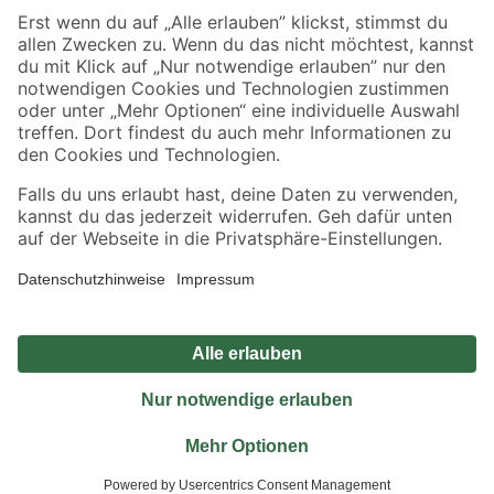
Sicher einkaufen
Jetzt die toom-App herunterladen
Alle Preisangaben in EUR inkl. gesetzl. MwSt.. Die dargestellten Angebote sind unter
Umständen nicht in allen Märkten verfügbar. Die angegebenen Verfügbarkeiten beziehen
sich auf den unter "Mein Markt" ausgewählten toom Baumarkt. Alle Angebote und
Produkte nur solange der Vorrat reicht.
*Paketversand ab 59 € versandkostenfrei, gilt nicht für Artikel mit Speditionsversand, hier
fallen zusätzliche Versandkosten an.
Datenschutz
Privatsphäre
Impressum
AGB
Nutzungsbedingungen
Widerrufsrecht
Vertrag widerrufen
Barrierefreiheit
© 2026 toom Baumarkt GmbH