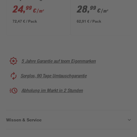
mm
braun geschliffen 5,3
24
,
28
,
99
99
€
€
/ m²
/ m²
mm
72,47 € / Pack
62,91 € / Pack
5 Jahre Garantie auf toom Eigenmarken
Sorglos, 90 Tage Umtauschgarantie
Abholung im Markt in 2 Stunden
Wissen & Service