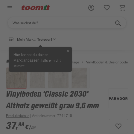
Mein Markt:
Troisdorf
✕
Hier kannst du deinen
, falls er nicht
Markt anpassen
/
Bauen & Renovieren
/
Bodenbeläge
/
Vinylböden & Designböden
/
stimmt.
Vinylboden 'Classic 2030'
Altholz geweißt grau 9,6 mm
Produktdetails
| Artikelnummer
:
7741715
37
,
99
€
/ m²