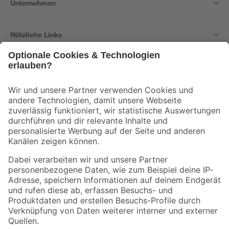
Unternehmen
Nützliche Links
Bleib auf dem Laufenden mit unserem Newsletter
Der toom Newsletter: Keine Angebote und Aktionen mehr verpassen!
Zur Newsletter Anmeldung
Folge uns
Zahlungsarten
Versandarten