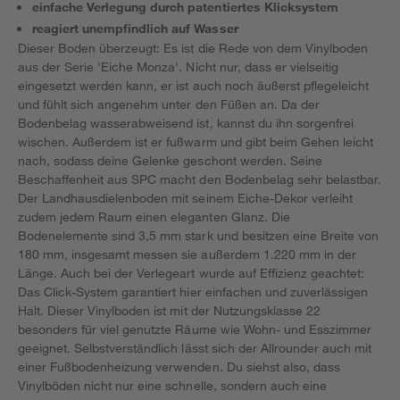
einfache Verlegung durch patentiertes Klicksystem
reagiert unempfindlich auf Wasser
Dieser Boden überzeugt: Es ist die Rede von dem Vinylboden
aus der Serie 'Eiche Monza'. Nicht nur, dass er vielseitig
eingesetzt werden kann, er ist auch noch äußerst pflegeleicht
und fühlt sich angenehm unter den Füßen an. Da der
Bodenbelag wasserabweisend ist, kannst du ihn sorgenfrei
wischen. Außerdem ist er fußwarm und gibt beim Gehen leicht
nach, sodass deine Gelenke geschont werden. Seine
Beschaffenheit aus SPC macht den Bodenbelag sehr belastbar.
Der Landhausdielenboden mit seinem Eiche-Dekor verleiht
zudem jedem Raum einen eleganten Glanz. Die
Bodenelemente sind 3,5 mm stark und besitzen eine Breite von
180 mm, insgesamt messen sie außerdem 1.220 mm in der
Länge. Auch bei der Verlegeart wurde auf Effizienz geachtet:
Das Click-System garantiert hier einfachen und zuverlässigen
Halt. Dieser Vinylboden ist mit der Nutzungsklasse 22
besonders für viel genutzte Räume wie Wohn- und Esszimmer
geeignet. Selbstverständlich lässt sich der Allrounder auch mit
einer Fußbodenheizung verwenden. Du siehst also, dass
Vinylböden nicht nur eine schnelle, sondern auch eine