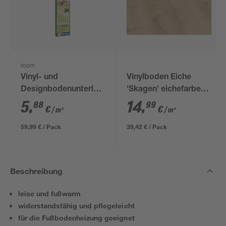
toom
Vinyl- und
Vinylboden Eiche
Designbodenunterlage
'Skagen' eichefarben
'Aquastop' 1,5 mm,
3,5 mm
5
,
14
,
88
99
€
€
/ m²
/ m²
1,2 x 8,5 m, 10,2 m² +
Tape
59,99 € / Pack
39,42 € / Pack
Beschreibung
leise und fußwarm
widerstandsfähig und pflegeleicht
für die Fußbodenheizung geeignet