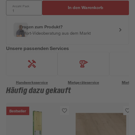
Anzahl: Pack
In den Warenkorb
Fragen zum Produkt?
Sofort-Videoberatung aus dem Markt
Unsere passenden Services
Handwerksservice
Mietgeräteservice
Miettra
Häufig dazu gekauft
Bestseller