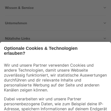
Wissen & Service
Unternehmen
Nützliche Links
Bleib auf dem Laufenden mit unserem Newsletter
Der toom Newsletter: Keine Angebote und Aktionen mehr verpassen!
Zur Newsletter Anmeldung
Folge uns