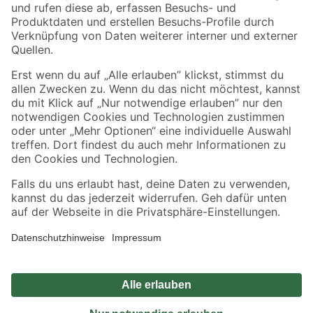
Zahlungsarten
Versandarten
Sicher einkaufen
Jetzt die toom-App herunterladen
Alle Preisangaben in EUR inkl. gesetzl. MwSt.. Die dargestellten Angebote sind unter
Umständen nicht in allen Märkten verfügbar. Die angegebenen Verfügbarkeiten beziehen
sich auf den unter "Mein Markt" ausgewählten toom Baumarkt. Alle Angebote und
Produkte nur solange der Vorrat reicht.
*Paketversand ab 59 € versandkostenfrei, gilt nicht für Artikel mit Speditionsversand, hier
fallen zusätzliche Versandkosten an.
Datenschutz
Privatsphäre
Impressum
AGB
Nutzungsbedingungen
Widerrufsrecht
Vertrag widerrufen