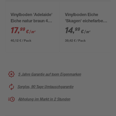
Vinylboden 'Adelaide'
Vinylboden Eiche
Eiche natur braun 4
'Skagen' eichefarben
mm
3,5 mm
17
,
14
,
99
99
€
€
/ m²
/ m²
40,12 € / Pack
39,42 € / Pack
5 Jahre Garantie auf toom Eigenmarken
Sorglos, 90 Tage Umtauschgarantie
Abholung im Markt in 2 Stunden