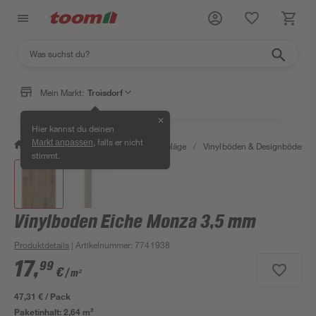
Mein Markt:
Troisdorf
✕
Hier kannst du deinen
, falls er nicht
Markt anpassen
/
Bauen & Renovieren
/
Bodenbeläge
/
Vinylböden & Designböden
/
stimmt.
Vinylboden Eiche Monza 3,5 mm
Produktdetails
| Artikelnummer
:
7741938
17
,
99
€
/ m²
47,31 € / Pack
Paketinhalt:
2,64 m²