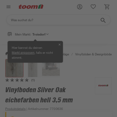
Mein Markt:
Troisdorf
✕
Hier kannst du deinen
, falls er nicht
Markt anpassen
/
Bauen & Renovieren
/
Bodenbeläge
/
Vinylböden & Designböden
/
stimmt.
(1)
Vinylboden Silver Oak
eichefarben hell 3,5 mm
Produktdetails
| Artikelnummer
:
7700636