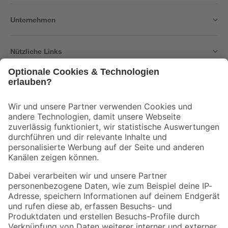
Unternehmen
Nützliche Links
Bleib auf dem Laufenden mit unserem Newsletter
Der toom Newsletter: Keine Angebote und Aktionen mehr verpassen!
Zur Newsletter Anmeldung
Folge uns
Zahlungsarten
Versandarten