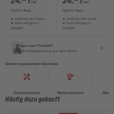
24
,
24
,
€
€
/ m²
/ m²
72,47 € / Pack
72,47 € / Pack
Lieferung nach Hause
Lieferung nach Hause
Nicht verfügbar in
Nicht verfügbar in
Troisdorf
Troisdorf
Fragen zum Produkt?
Sofort-Videoberatung aus dem Markt
Unsere passenden Services
Handwerksservice
Mietgeräteservice
Miettra
Häufig dazu gekauft