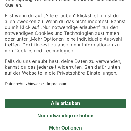
Sicher einkaufen
Jetzt die toom-App herunterladen
Alle Preisangaben in EUR inkl. gesetzl. MwSt.. Die dargestellten Angebote sind unter
Umständen nicht in allen Märkten verfügbar. Die angegebenen Verfügbarkeiten beziehen
sich auf den unter "Mein Markt" ausgewählten toom Baumarkt. Alle Angebote und
Produkte nur solange der Vorrat reicht.
*Paketversand ab 59 € versandkostenfrei, gilt nicht für Artikel mit Speditionsversand, hier
fallen zusätzliche Versandkosten an.
Datenschutz
Privatsphäre
Impressum
AGB
Nutzungsbedingungen
Widerrufsrecht
Vertrag widerrufen
Barrierefreiheit
© 2026 toom Baumarkt GmbH