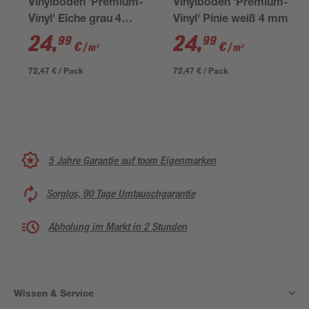
Vinylboden 'Premium-
Vinylboden 'Premium-
Vinyl' Eiche grau 4
Vinyl' Pinie weiß 4 mm
mm
24
,
24
,
99
99
€
€
/ m²
/ m²
72,47 € / Pack
72,47 € / Pack
5 Jahre Garantie auf toom Eigenmarken
Sorglos, 90 Tage Umtauschgarantie
Abholung im Markt in 2 Stunden
Wissen & Service