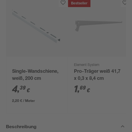
Bestseller
Element System
Single-Wandschiene,
Pro-Träger weiß 41,7
weiß, 200 cm
x 0,3 x 8,4 cm
4
,
1
,
39
69
€
€
2,20 € / Meter
Beschreibung