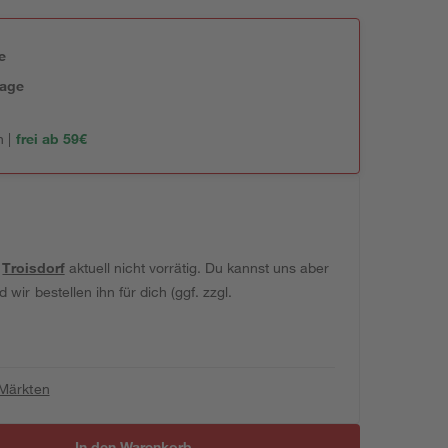
e
tage
 |
frei ab 59€
t
Troisdorf
aktuell nicht vorrätig. Du kannst uns aber
wir bestellen ihn für dich (ggf. zzgl.
 Märkten
In den Warenkorb