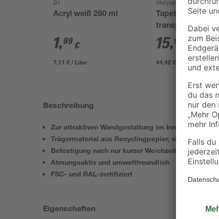
B1
Metylan
Acryl weiß 280 ml
Tapetenkleister 'V
transparent 360 
1
,
15
,
99
99
€
€
7,11 € / Liter
44,42 € / Kilogramm
Beschreibung
Zur attraktiven Wandgestaltung im Innenbereich
Trägermaterial aus Recyclingpapier, vinylbeschicht
Befestigung nach nur kurzer Weichzeit
Atmungsaktiv und umweltfreundlich
FSC- und RAL-zertifiziert
Eigenschaften