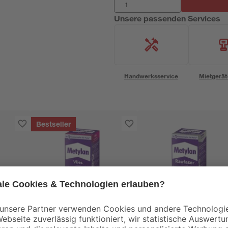
Unsere passenden Services
Handwerksservice
Mietgerät
Bestseller