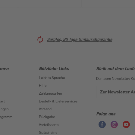
Sorglos, 90 Tage Umtauschgarantie
hmen
Nützliche Links
Bleib auf dem Lauf
Leichte Sprache
Der toom Newsletter: K
Hilfe
Zur Newsletter 
Zahlungsarten
eit
Bestell- & Lieferservices
ungen
Versand
Folge uns
Programm
Rückgabe
Vorteilskarte
Gutscheine