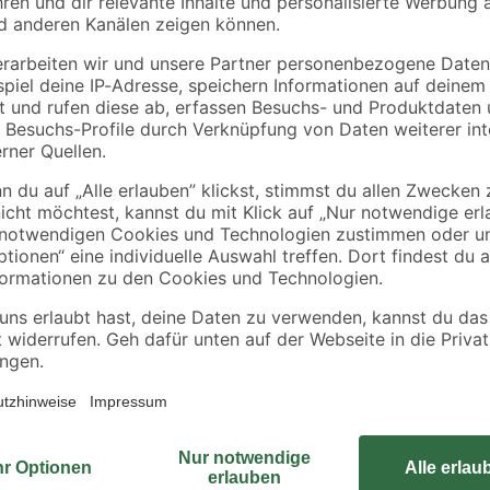
Metylan
Metylan
lies'
Tapetenkleister 'Vlies'
Tapetenkleister
g
transparent 180 g
'Raufaser'
transparent 360 g
9
,
13
,
39
69
€
€
52,17 € / Kilogramm
38,03 € / Kilogramm
Mit der Vinyltapete "Decke" der M
zur Gestaltung der eigenen vier W
et
Recyclingpapier und passt dank ihr
Einrichtungsstil. Die Befestigung i
Tapete ist atmungsaktiv, umweltf
zertifiziert.