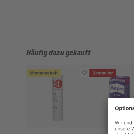
Häufig dazu gekauft
Mengenrabatt
Bestseller