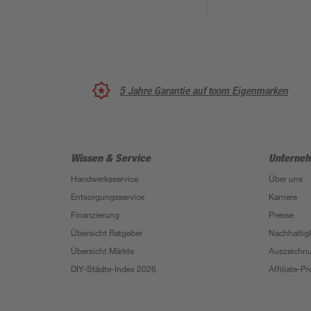
5 Jahre Garantie auf toom Eigenmarken
Wissen & Service
Unterne
Handwerksservice
Über uns
Entsorgungsservice
Karriere
Finanzierung
Presse
Übersicht Ratgeber
Nachhaltigk
Übersicht Märkte
Auszeichn
DIY-Städte-Index 2026
Affiliate-