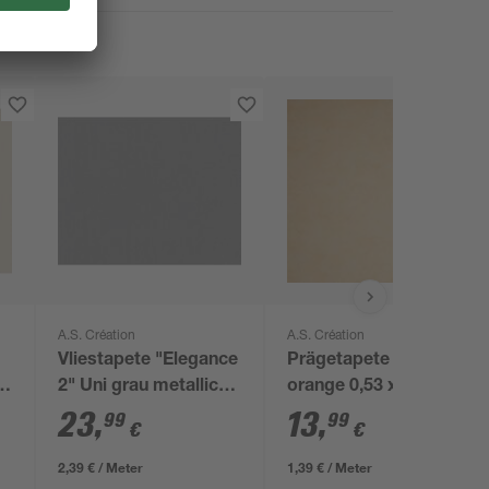
A.S. Création
A.S. Création
Vliestapete "Elegance
Prägetapete 'Azzuro'
t
2" Uni grau metallic
orange 0,53 x 10,05 m
10,05 x 0,53 m
23
,
13
,
99
99
€
€
2,39 € / Meter
1,39 € / Meter