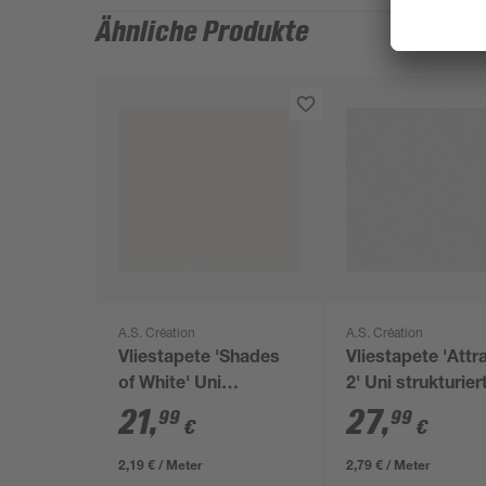
Ähnliche Produkte
A.S. Création
A.S. Création
Vliestapete 'Shades
Vliestapete 'Attr
of White' Uni
2' Uni strukturier
strukturiert weiß 0,53
grau 0,53 x 10,0
21
,
27
,
99
99
€
€
x 10,05 m
2,19 € / Meter
2,79 € / Meter