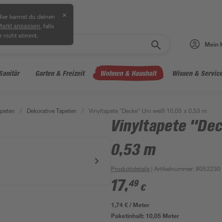
✕
ier kannst du deinen
, falls
Markt anpassen
r nicht stimmt.
Mein 
Sanitär
Garten & Freizeit
Wohnen & Haushalt
Wissen & Servic
peten
/
Dekorative Tapeten
/
Vinyltapete "Decke" Uni weiß 10,05 x 0,53 m
Vinyltapete "Dec
0,53 m
Produktdetails
| Artikelnummer
:
8052230
17
,
49
€
1,74 € / Meter
Paketinhalt:
10,05 Meter