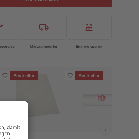
eservice
Miettransporter
Energie sparen
Bestseller
Bestseller