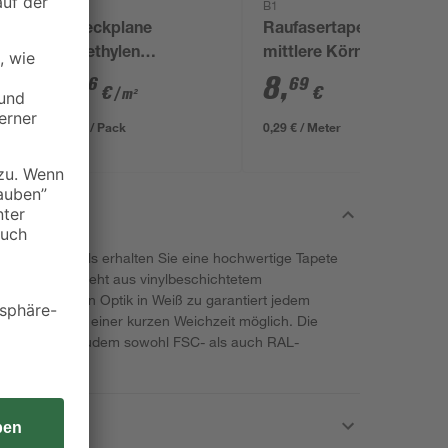
B1
B1
Abdeckplane
Raufasertapete
Polyethylen
mittlere Körnung
transparent 4 x 5 m
weiß 0,53 x 30 m
0
,
8
,
06
69
€
€
/ m²
1,29 € / Pack
0,29 € / Meter
arke Livingwalls erhalten Sie eine hochwertige Tapete
ände. Sie besteht aus vinylbeschichtetem
er klassischen Optik in Weiß zu garantiert jedem
st bereits nach einer kurzen Weichzeit möglich. Die
reundlich und zudem sowohl FSC- als auch RAL-