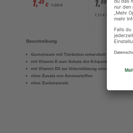
1
,
1
,
49
99
€
€
1,69 €
7,11 € / Liter
Beschreibung
Gemeinsam mit Tierärzten entwickelt
mit Vitamin E zum Schutz der Körperzellen
mit Vitamin D3 zur Unterstützung eines stabilen 
ohne Zusatz von Aromastoffen
ohne Zuckerzusatz