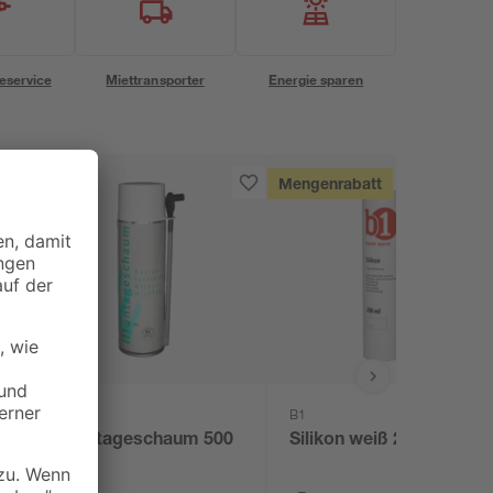
eservice
Miettransporter
Energie sparen
Mengenrabatt
B1
Montageschaum 500
Silikon weiß 280 ml
ml