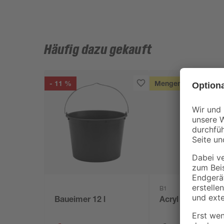
Häufig dazu gekauft
- 11 %
Mengenrabatt
B1
Baueimer 12 l
Acryl weiß 280 m