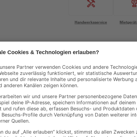
Handwerksservice
Mietgerät
Mengenrabatt
Bestseller
Bestseller
B1
Knauf
l
Fliesenkleber flexibel
Flexkleber 22 kg
25 kg