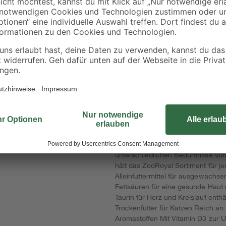
17
,
25
,
29
99
€
€
0,69 € / Kilogramm
1,18 € / Kilogramm
Naturnah und artgerecht füttern 
ZooRoyal Hunde- und Katzennahru
naturnahe Zusammensetzungen. Da
Knochenbaus
Snacks eine hohe Akzeptanz und be
Rezepturen wurden gemeinsam mit 
artgerecht. Indem verschiedene Fl
unterschiedlichen Bedürfnisse von
hält das ZooRoyal Sortiment für je
Alleinfuttermittel für ausgewachs
Fettsäuren für eine gesunde Haut 
Taurin für Herz und Kreislauf enthä
Trockenfutter für Katzen Reich 
Aromastoffen Mit Vitamin D3 zur U