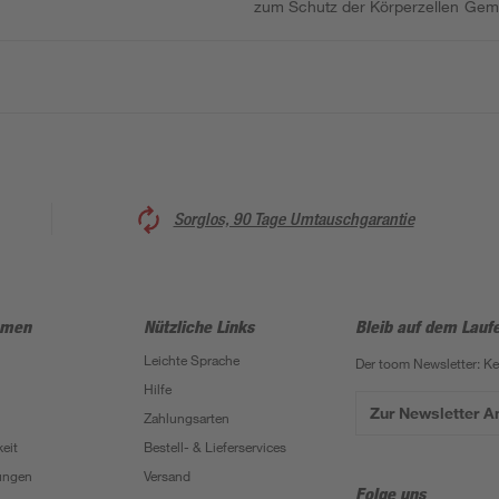
zum Schutz der Körperzellen Geme
Sorglos, 90 Tage Umtauschgarantie
hmen
Nützliche Links
Bleib auf dem Lauf
Leichte Sprache
Der toom Newsletter: K
Hilfe
Zur Newsletter 
Zahlungsarten
eit
Bestell- & Lieferservices
ungen
Versand
Folge uns