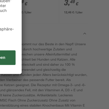
5
,
3
,
99
49
€
€
11,98 € / Liter
12,46 € / Liter
– mit ZooRoyal kommt nur das Beste in den Napf! Unsere
ng überzeugt durch hochwertige Zutaten und
durch versprechen unsere Alleinfuttermittel und
ste Verträglichkeit bei Hunden und Katzen. Alle
Tierärzten entwickelt und sind daher zu 100 %
eischsorten verwendet und gleichzeitig die
 Katzen und Hunden jeden Alters berücksichtigt wurden,
den Vierbeiner das passende Futter bereit. Als
ene Katzen geeignet. Die Rezeptur mit Omega-3- und -6-
und glänzendes Fell, mit den Vitaminen A, D3 + E und
lt keine Zuckerzusätze. Artikeldetails: Leckeres
an MSC Fisch Ohne Zuckerzusatz Ohne Zusatz von
nterstützung eines stabilen Knochenbaus Mit Vitamin E