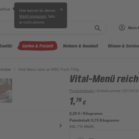
öffnet
✕
Hier kannst du deinen
, falls
Markt anpassen
er nicht stimmt.
Mein 
Sanitär
Garten & Freizeit
Wohnen & Haushalt
Wissen & Servic
nfutter
/
Vital-Menü reich an MSC Fisch 750g
Vital-Menü reic
Produktdetails
| Artikelnummer
:
2512419
1
,
79
€
2,39 € / Kilogramm
Paketinhalt:
0,75 Kilogramm
inkl. 7% MwSt.