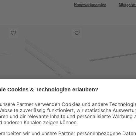
Handwerksservice
Mietgerät
Gardinia
Gardinia
weiß
Vitragestangen weiß
Vitragestangen 30 -
m 2
100 - 160 cm 2 Stück
50 cm weiß 2 Stück
6
,
3
,
99
99
€
€