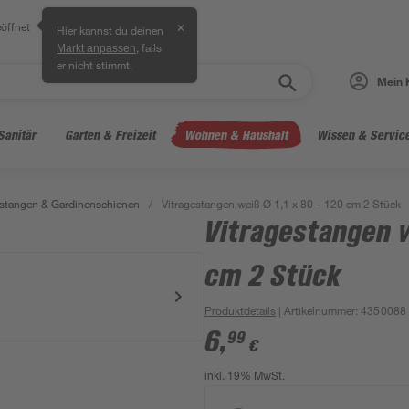
öffnet
✕
Hier kannst du deinen
, falls
Markt anpassen
er nicht stimmt.
Mein 
Sanitär
Garten & Freizeit
Wohnen & Haushalt
Wissen & Servic
stangen & Gardinenschienen
/
Vitragestangen weiß Ø 1,1 x 80 - 120 cm 2 Stück
Vitragestangen w
cm 2 Stück
Produktdetails
| Artikelnummer
:
4350088
6
,
99
€
inkl. 19% MwSt.