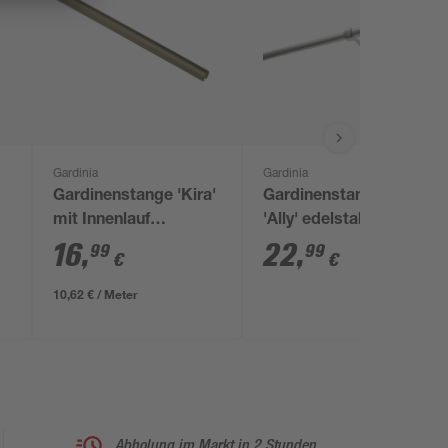
Gardinia
Gardinia
Gardinenstange 'Kira'
Gardinenstangen-Set
mit Innenlauf
'Ally' edelstahl 1-
cappuccino 160 cm
läufig 200 cm
16
,
22
,
99
99
€
€
10,62 € / Meter
Abholung im Markt in 2 Stunden