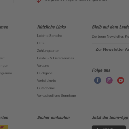
hmen
Nützliche Links
Bleib auf dem Lauf
Leichte Sprache
Der toom Newsletter: K
Hilfe
Zur Newsletter 
Zahlungsarten
eit
Bestell- & Lieferservices
ungen
Versand
Folge uns
Programm
Rückgabe
Vorteilskarte
Gutscheine
Verkaufsoffene Sonntage
rten
Sicher einkaufen
Jetzt die toom-App