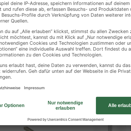
Mit den praktischen mitgelieferte
Gardinia am Fensterrahmen aufhän
Schraubhaken enthalten. Da sie au
Fensterbreite anpassen. An den S
befestigen oder Sie hängen leicht
Badfenster ist diese Konstruktion i
Bestseller