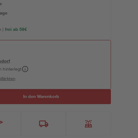
e
tage
 |
frei ab 59€
sdorf
h hinterlegt
 Märkten
In den Warenkorb