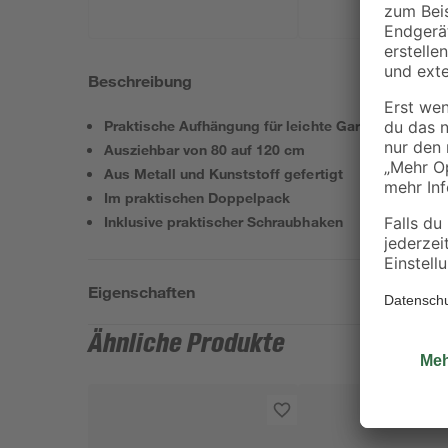
Beschreibung
Praktische Aufhängung für leichte Gardinen
Ausziehbar von 80 auf 120 cm
Aus Metall und Kunststoff gefertigt
Im praktischen Doppelpack
Inklusive praktischer Schraubhaken
Eigenschaften
Ähnliche Produkte