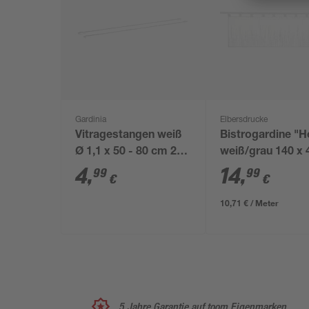
Gardinia
Elbersdrucke
Vitragestangen weiß
Bistrogardine "H
Ø 1,1 x 50 - 80 cm 2
weiß/grau 140 x 
Stück
cm
4
,
14
,
99
99
€
€
10,71 € / Meter
5 Jahre Garantie auf toom Eigenmarken