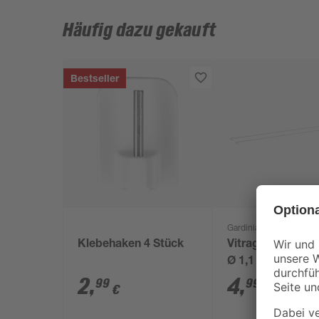
Häufig dazu gekauft
Bestseller
Gardinia
Klebehaken 4 Stück
Vitragestangen 
Ø 1,1 x 50 - 80 c
Stück
2
,
4
,
99
99
€
€