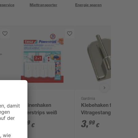
eservice
Miettransporter
Energie sparen
Tesa
Gardinia
Gardinenhaken
Klebehaken für
Powerstrips weiß
Vitragestangen
silbern 4 Stück
5
,
3
,
99
99
€
€