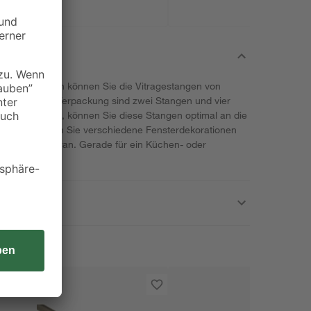
n Schraubhaken können Sie die Vitragestangen von
gen. In der Verpackung sind zwei Stangen und vier
sziehbar sind, können Sie diese Stangen optimal an die
tangen können Sie verschiedene Fensterdekorationen
e Gardinen daran. Gerade für ein Küchen- oder
deal.