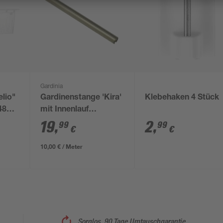
Gardinia
elio"
Gardinenstange 'Kira'
Klebehaken 4 Stück
48
mit Innenlauf
champagner 200 cm
19
,
2
,
99
99
€
€
10,00 € / Meter
Sorglos, 90 Tage Umtauschgarantie