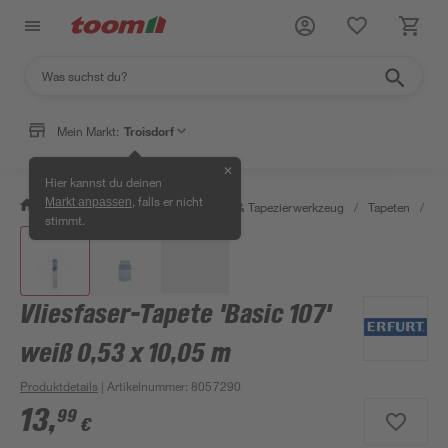
Mein Markt:
Troisdorf
✕
Hier kannst du deinen
, falls er nicht
Markt anpassen
/
Wohnen & Haushalt
/
Tapeten & Tapezierwerkzeug
/
Tapeten
/
De
stimmt.
Vliesfaser-Tapete 'Basic 107'
weiß 0,53 x 10,05 m
Produktdetails
| Artikelnummer
:
8057290
13
,
99
€