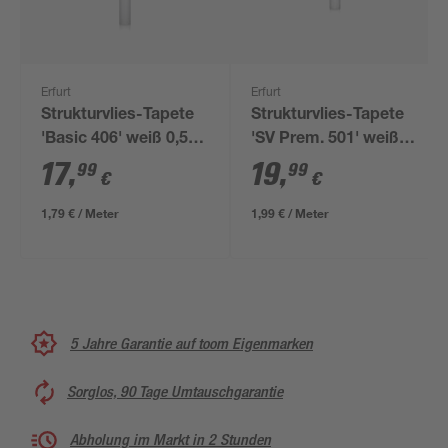
Erfurt
Erfurt
Strukturvlies-Tapete
Strukturvlies-Tapete
'Basic 406' weiß 0,53
'SV Prem. 501' weiß
x 10,05 m
0,53 x 10,05 m
17
,
19
,
99
99
€
€
1,79 € / Meter
1,99 € / Meter
5 Jahre Garantie auf toom Eigenmarken
Sorglos, 90 Tage Umtauschgarantie
Abholung im Markt in 2 Stunden