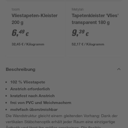
toom
Metylan
Vliestapeten-Kleister
Tapetenkleister 'Vlies'
200 g
transparent 180 g
6
,
9
,
49
39
€
€
32,45 € / Kilogramm
52,17 € / Kilogramm
Beschreibung
102 % Vliestapete
Anstrich erforderlich
kratzfest nach Anstrich
frei von PVC und Weichmachern
mehrfach überstreichbar
Die Wandstruktur gleicht einem gleitenden Vorhang: Dank der
vertikalen Stäbchenoptik erhält jeder Raum eine einzigartige
Ästhetik und lässt ihn größer erscheinen. Die flexible