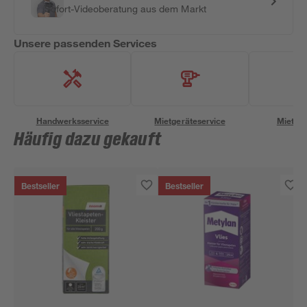
Sofort-Videoberatung aus dem Markt
Unsere passenden Services
Handwerksservice
Mietgeräteservice
Miettra
Häufig dazu gekauft
Bestseller
Bestseller