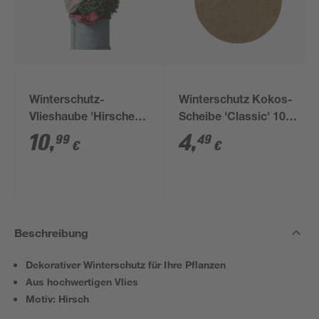
Winterschutz-
Winterschutz Kokos-
Vlieshaube 'Hirsche'
Scheibe 'Classic' 100
beige 110 x 110 cm
% Cocos Ø 37 cm
10
,
4
,
99
49
€
€
Beschreibung
Dekorativer Winterschutz für Ihre Pflanzen
Aus hochwertigen Vlies
Motiv: Hirsch