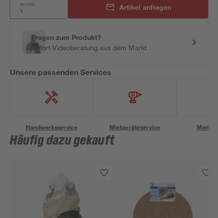
Anzahl:
Artikel anfragen
Fragen zum Produkt?
Sofort-Videoberatung aus dem Markt
Unsere passenden Services
Handwerksservice
Mietgeräteservice
Miettra
Häufig dazu gekauft