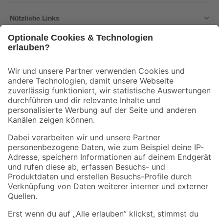
Nützliche Links
Bleib auf dem Laufenden mit unserem Newsletter
Der toom Newsletter: Keine Angebote und Aktionen mehr verpassen!
Zur Newsletter Anmeldung
Folge uns
Zahlungsarten
Versandarten
Sicher einkaufen