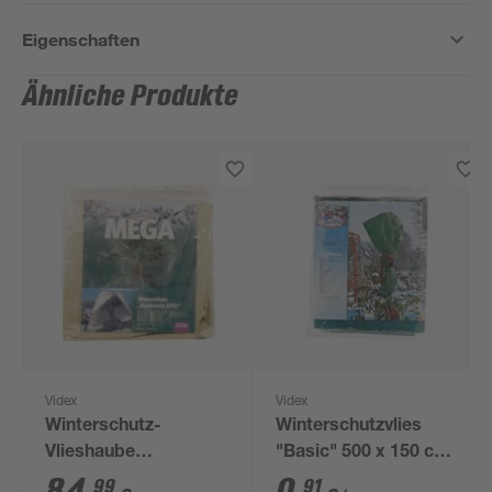
Eigenschaften
Ähnliche Produkte
Videx
Videx
Winterschutz-
Winterschutzvlies
Vlieshaube
"Basic" 500 x 150 cm
'Mediterran' beige Ø
grün
99
91