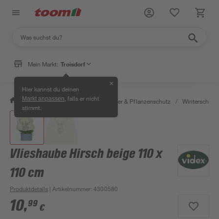
Mein Markt:
Troisdorf
✕
Hier kannst du deinen
, falls er nicht
Markt anpassen
/
Garten & Freizeit
/
Erden, Dünger & Pflanzenschutz
/
Winterschutz
stimmt.
Vlieshaube Hirsch beige 110 x
110 cm
Produktdetails
| Artikelnummer
:
4300580
10
,
99
€